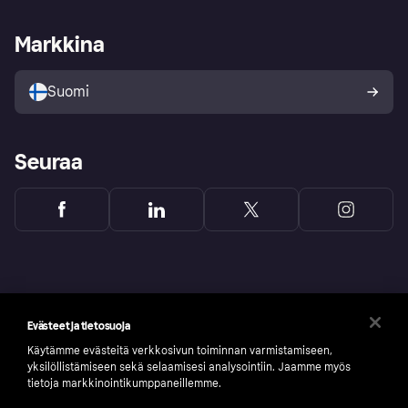
Kauppiastuki
Kehittäjät
Klarna app
Yksityisyysasetukset
Kirjaudu sisään yrityksenä
Operatiivinen tila
Markkina
Tutustu kauppoihin
Peruutusoikeutesi
Myy Klarnalla
Kumppanit ja integraatiot
Ostajan turva
Suomi
Seuraa
Evästeet ja tietosuoja
Käytämme evästeitä verkkosivun toiminnan varmistamiseen,
yksilöllistämiseen sekä selaamisesi analysointiin. Jaamme myös
tietoja markkinointikumppaneillemme.