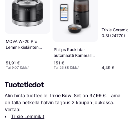
Trixie Ceramic
0.3l (24770)
MOVA WF20 Pro
Lemmikkieläinten
Philips Ruokinta-
Vesilähde
automaatti Kameralla
PAW5320 02 Musta
51,91 €
151 €
4,49 €
Tai 9,07 €/kk.
¹
Tai 26,38 €/kk.
¹
Tuotetiedot
Alin hinta tuotteelle 
Trixie Bowl Set
 on 
37,99 €
. Tämä 
on tällä hetkellä halvin tarjous 
2
 kaupan joukossa.
Vertaa:
Trixie Lemmikit