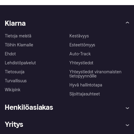
Klarna
Tietoja meistä
Kestävyys
Töihin Klarnalle
Esteettömyys
Ehdot
Auto-Track
Lehdistöpalvelut
Yhteystiedot
Tietosuoja
Yhteystiedot viranomaisten
tietopyynnöille
Turvallisuus
Hyvä hallintotapa
Wikipink
Sijoittajasuhteet
Henkilöasiakas
Ohje
Reklamaatiot
Yritys
Kirjaudu sisään
Shoppaile turvallisesti Klarnalla