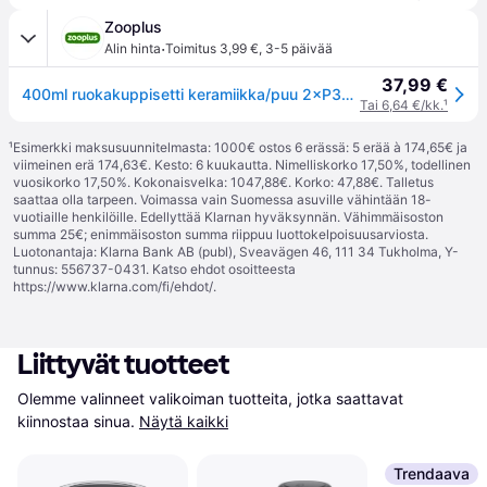
Zooplus
·
Alin hinta
Toimitus 3,99 €
,
3-5 päivää
37,99 €
400ml ruokakuppisetti keramiikka/puu 2×P36×L19×K7cm Trixie koiralle
Tai 6,64 €/kk.
¹
¹
Esimerkki maksusuunnitelmasta: 1000€ ostos 6 erässä: 5 erää à 174,65€ ja
viimeinen erä 174,63€. Kesto: 6 kuukautta. Nimelliskorko 17,50%, todellinen
vuosikorko 17,50%. Kokonaisvelka: 1047,88€. Korko: 47,88€. Talletus
saattaa olla tarpeen. Voimassa vain Suomessa asuville vähintään 18-
vuotiaille henkilöille. Edellyttää Klarnan hyväksynnän. Vähimmäisoston
summa 25€; enimmäisoston summa riippuu luottokelpoisuusarviosta.
Luotonantaja: Klarna Bank AB (publ), Sveavägen 46, 111 34 Tukholma, Y-
tunnus: 556737-0431. Katso ehdot osoitteesta
https://www.klarna.com/fi/ehdot/
.
Liittyvät tuotteet
Olemme valinneet valikoiman tuotteita, jotka saattavat 
kiinnostaa sinua.
Näytä kaikki
Trendaava