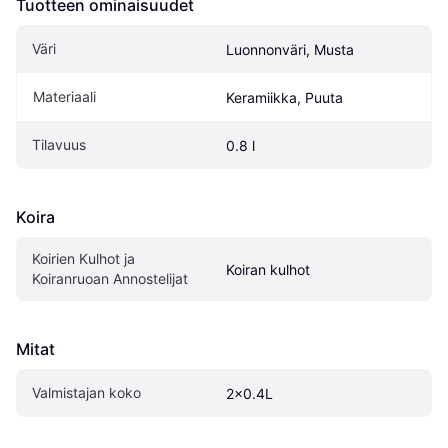
Tuotteen ominaisuudet
Väri
Luonnonväri, Musta
Materiaali
Keramiikka, Puuta
Tilavuus
0.8 l
Koira
Koirien Kulhot ja 
Koiran kulhot
Koiranruoan Annostelijat
Mitat
Valmistajan koko
2x0.4L