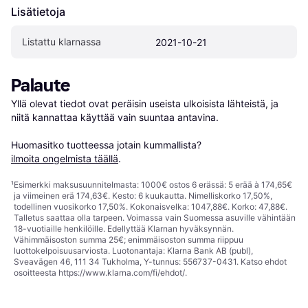
Lisätietoja
Listattu klarnassa
2021-10-21
Palaute
Yllä olevat tiedot ovat peräisin useista ulkoisista lähteistä, ja 
niitä kannattaa käyttää vain suuntaa antavina.

Huomasitko tuotteessa jotain kummallista? 
ilmoita ongelmista täällä
.
¹
Esimerkki maksusuunnitelmasta: 1000€ ostos 6 erässä: 5 erää à 174,65€
ja viimeinen erä 174,63€. Kesto: 6 kuukautta. Nimelliskorko 17,50%,
todellinen vuosikorko 17,50%. Kokonaisvelka: 1047,88€. Korko: 47,88€.
Talletus saattaa olla tarpeen. Voimassa vain Suomessa asuville vähintään
18-vuotiaille henkilöille. Edellyttää Klarnan hyväksynnän.
Vähimmäisoston summa 25€; enimmäisoston summa riippuu
luottokelpoisuusarviosta. Luotonantaja: Klarna Bank AB (publ),
Sveavägen 46, 111 34 Tukholma, Y-tunnus: 556737-0431. Katso ehdot
osoitteesta
https://www.klarna.com/fi/ehdot/
.