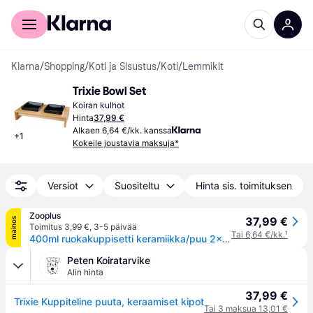
Kuluttajille
Yrityksille
Klarna
/
Shopping
/
Koti ja Sisustus
/
Koti
/
Lemmikit
Trixie Bowl Set
Koiran kulhot
Hinta
37,99 €
Alkaen 6,64 €/kk. kanssa
+
1
Kokeile joustavia maksuja*
Versiot
Suositeltu
Hinta sis. toimituksen
Zooplus
37,99 €
mainos
Toimitus 3,99 €
,
3-5 päivää
Tai 6,64 €/kk.
¹
400ml ruokakuppisetti keramiikka/puu 2×P36×L19×K7cm Trixie koiralle
Peten Koiratarvike
Alin hinta
37,99 €
Trixie Kuppiteline puuta, keraamiset kipot
Tai 3 maksua 13,01 €