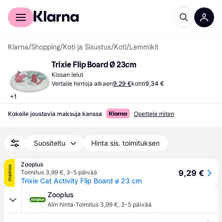
Kuluttajille
Yrityksille
Klarna
/
Shopping
/
Koti ja Sisustus
/
Koti
/
Lemmikit
Trixie Flip Board Ø 23cm
Kissan lelut
Vertaile hintoja alkaen
9,29 €
kohti
9,34 €
+
1
Kokeile joustavia maksuja kanssa
Opettele miten
Suositeltu
Hinta sis. toimituksen
Zooplus
mainos
9,29 €
Toimitus 3,99 €
,
3-5 päivää
Trixie Cat Activity Flip Board ø 23 cm
Zooplus
·
Alin hinta
Toimitus 3,99 €
,
3-5 päivää