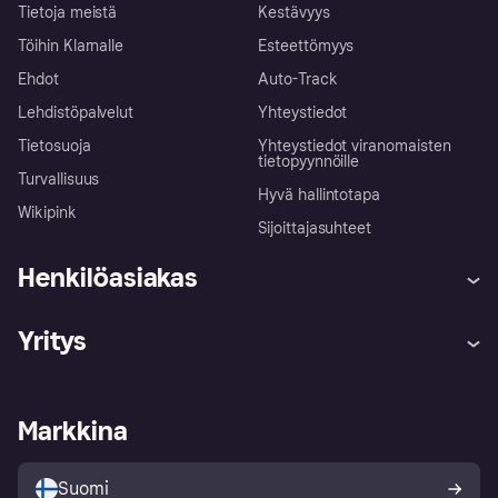
Tietoja meistä
Kestävyys
Töihin Klarnalle
Esteettömyys
Ehdot
Auto-Track
Lehdistöpalvelut
Yhteystiedot
Tietosuoja
Yhteystiedot viranomaisten
tietopyynnöille
Turvallisuus
Hyvä hallintotapa
Wikipink
Sijoittajasuhteet
Henkilöasiakas
Ohje
Reklamaatiot
Yritys
Kirjaudu sisään
Shoppaile turvallisesti Klarnalla
Kauppiastuki
Kehittäjät
Klarna app
Yksityisyysasetukset
Kirjaudu sisään yrityksenä
Operatiivinen tila
Markkina
Tutustu kauppoihin
Peruutusoikeutesi
Myy Klarnalla
Kumppanit ja integraatiot
Ostajan turva
Suomi