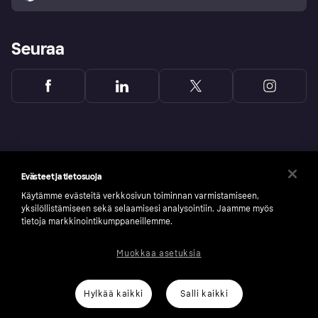
Seuraa
Evästeet ja tietosuoja
Käytämme evästeitä verkkosivun toiminnan varmistamiseen,
yksilöllistämiseen sekä selaamisesi analysointiin. Jaamme myös
tietoja markkinointikumppaneillemme.
Muokkaa asetuksia
Copyright © 2005-2026 Klarna Bank AB (publ). Headquarters: Stockholm, Sweden. All
rights reserved. Klarna Bank AB (publ). Sveavägen 46, 111 34 Stockholm. Organization
number: 556737-0431
Hylkää kaikki
Salli kaikki
Klarnan evästeseloste
Klarna.com