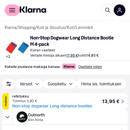
Kuluttajille
Yrityksille
Klarna
/
Shopping
/
Koti ja Sisustus
/
Koti
/
Lemmikit
Non-Stop Dogwear Long Distance Bootie 
M 4-pack
Koiran vaatteet
Vertaile hintoja alkaen
11,95 €
kohti
14,85 €
+
2
Kokeile joustavia maksuja kanssa
Opettele miten
Versiot
Suositeltu
Hinta sis. toimituksen
retkitukku
mainos
13,95 €
Toimitus 5,80 €
Non-stop dogwear Long distance booties
Outnorth
Alin hinta