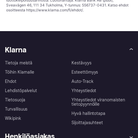
luottokelpoisuusarviosta. Luotonantaja: Klarna Bank AB (publ),
Sveavägen 46, 111 34 Tukholma, Y-tunnus: 556737-0431. Katso ehdot
osoitteesta
https://www.klarna.com/fi/ehdot/
.
Klarna
Tietoja meistä
Kestävyys
Töihin Klarnalle
Esteettömyys
Ehdot
Auto-Track
Lehdistöpalvelut
Yhteystiedot
Tietosuoja
Yhteystiedot viranomaisten
tietopyynnöille
Turvallisuus
Hyvä hallintotapa
Wikipink
Sijoittajasuhteet
Henkilöasiakas