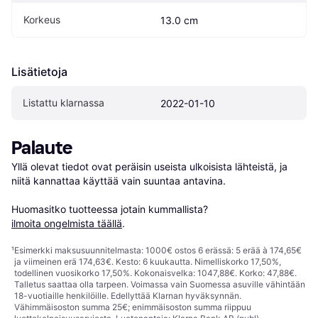
Korkeus
13.0 cm
Lisätietoja
Listattu klarnassa
2022-01-10
Palaute
Yllä olevat tiedot ovat peräisin useista ulkoisista lähteistä, ja 
niitä kannattaa käyttää vain suuntaa antavina.

Huomasitko tuotteessa jotain kummallista? 
ilmoita ongelmista täällä
.
¹
Esimerkki maksusuunnitelmasta: 1000€ ostos 6 erässä: 5 erää à 174,65€
ja viimeinen erä 174,63€. Kesto: 6 kuukautta. Nimelliskorko 17,50%,
todellinen vuosikorko 17,50%. Kokonaisvelka: 1047,88€. Korko: 47,88€.
Talletus saattaa olla tarpeen. Voimassa vain Suomessa asuville vähintään
18-vuotiaille henkilöille. Edellyttää Klarnan hyväksynnän.
Vähimmäisoston summa 25€; enimmäisoston summa riippuu