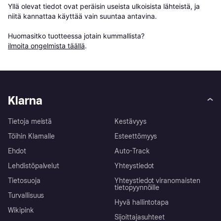
Yllä olevat tiedot ovat peräisin useista ulkoisista lähteistä, ja 
niitä kannattaa käyttää vain suuntaa antavina.

Huomasitko tuotteessa jotain kummallista? 
ilmoita ongelmista täällä
.
Klarna
Tietoja meistä
Kestävyys
Töihin Klarnalle
Esteettömyys
Ehdot
Auto-Track
Lehdistöpalvelut
Yhteystiedot
Tietosuoja
Yhteystiedot viranomaisten
tietopyynnöille
Turvallisuus
Hyvä hallintotapa
Wikipink
Sijoittajasuhteet