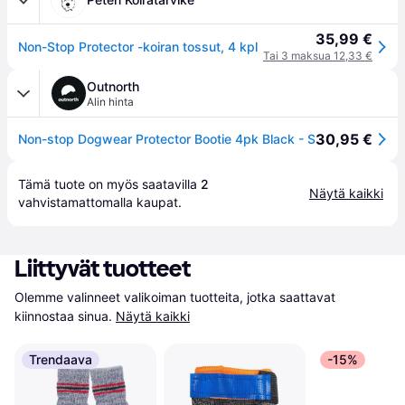
35,99 €
Non-Stop Protector -koiran tossut, 4 kpl
Tai 3 maksua 12,33 €
Outnorth
Alin hinta
30,95 €
Non-stop Dogwear Protector Bootie 4pk Black - S
Tämä tuote on myös saatavilla 
2
Näytä kaikki
vahvistamattomalla 
kaupat
.
Liittyvät tuotteet
Olemme valinneet valikoiman tuotteita, jotka saattavat 
kiinnostaa sinua.
Näytä kaikki
Trendaava
-15%