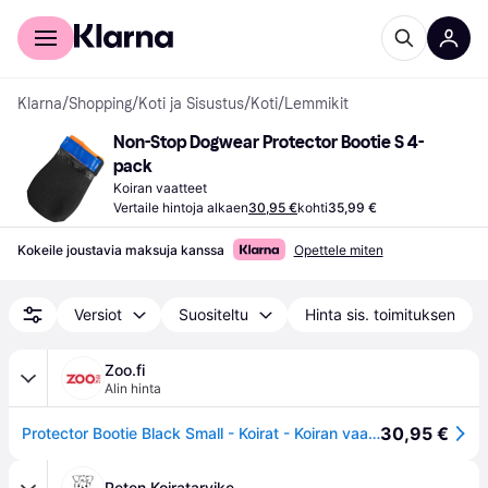
Kuluttajille
Yrityksille
Klarna
/
Shopping
/
Koti ja Sisustus
/
Koti
/
Lemmikit
Non-Stop Dogwear Protector Bootie S 4-
pack
Koiran vaatteet
Vertaile hintoja alkaen
30,95 €
kohti
35,99 €
Kokeile joustavia maksuja kanssa
Opettele miten
Versiot
Suositeltu
Hinta sis. toimituksen
Zoo.fi
Alin hinta
30,95 €
Protector Bootie Black Small - Koirat - Koiran vaatteet ja kengät - Koiran kengät ja tassunsuojat - Non-stop dogwear
Peten Koiratarvike