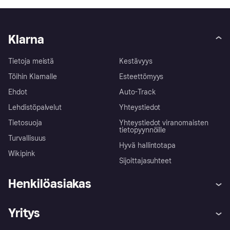
Klarna
Tietoja meistä
Kestävyys
Töihin Klarnalle
Esteettömyys
Ehdot
Auto-Track
Lehdistöpalvelut
Yhteystiedot
Tietosuoja
Yhteystiedot viranomaisten
tietopyynnöille
Turvallisuus
Hyvä hallintotapa
Wikipink
Sijoittajasuhteet
Henkilöasiakas
Ohje
Reklamaatiot
Yritys
Kirjaudu sisään
Shoppaile turvallisesti Klarnalla