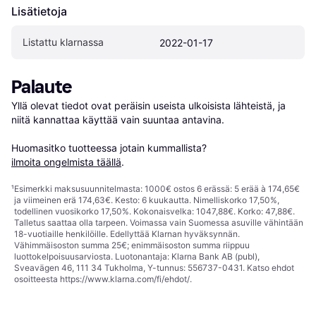
Lisätietoja
Listattu klarnassa
2022-01-17
Palaute
Yllä olevat tiedot ovat peräisin useista ulkoisista lähteistä, ja 
niitä kannattaa käyttää vain suuntaa antavina.

Huomasitko tuotteessa jotain kummallista? 
ilmoita ongelmista täällä
.
¹
Esimerkki maksusuunnitelmasta: 1000€ ostos 6 erässä: 5 erää à 174,65€
ja viimeinen erä 174,63€. Kesto: 6 kuukautta. Nimelliskorko 17,50%,
todellinen vuosikorko 17,50%. Kokonaisvelka: 1047,88€. Korko: 47,88€.
Talletus saattaa olla tarpeen. Voimassa vain Suomessa asuville vähintään
18-vuotiaille henkilöille. Edellyttää Klarnan hyväksynnän.
Vähimmäisoston summa 25€; enimmäisoston summa riippuu
luottokelpoisuusarviosta. Luotonantaja: Klarna Bank AB (publ),
Sveavägen 46, 111 34 Tukholma, Y-tunnus: 556737-0431. Katso ehdot
osoitteesta
https://www.klarna.com/fi/ehdot/
.