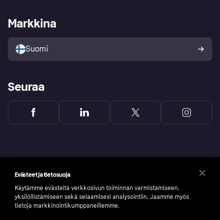
Kauppiastuki
Kehittäjät
Klarna app
Yksityisyysasetukset
Kirjaudu sisään yrityksenä
Operatiivinen tila
Markkina
Tutustu kauppoihin
Peruutusoikeutesi
Myy Klarnalla
Kumppanit ja integraatiot
Ostajan turva
Suomi
Seuraa
Evästeet ja tietosuoja
Käytämme evästeitä verkkosivun toiminnan varmistamiseen,
yksilöllistämiseen sekä selaamisesi analysointiin. Jaamme myös
tietoja markkinointikumppaneillemme.