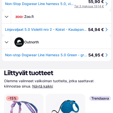
55,90 €
Non-Stop Dogwear Line harness 5.0, vihreä
Tai 3 maksua 19,14 €
Zoo.fi
54,94 €
Linjavaljaat 5.0 Violetti nro 2 - Koirat - Kaulapannat - Non-stop dogwear
Outnorth
54,95 €
Non-stop Dogwear Line Harness 5.0 Green - green - 2
Liittyvät tuotteet
Olemme valinneet valikoiman tuotteita, jotka saattavat 
kiinnostaa sinua.
Näytä kaikki
-15%
Trendaava