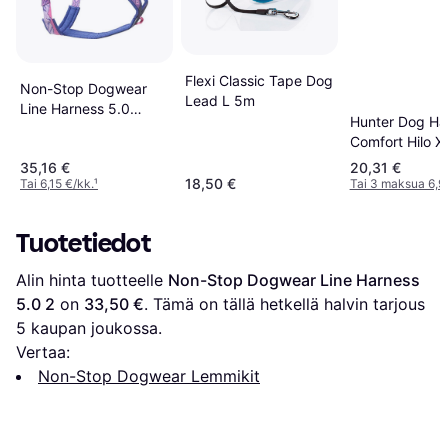
Flexi Classic Tape Dog
Non-Stop Dogwear
Lead L 5m
Line Harness 5.0
Hunter Dog Ha
Rachel Pohl Edition
Comfort Hilo X
Purple/Pink
35,16 €
20,31 €
18,50 €
Tai 6,15 €/kk.
¹
Tai 3 maksua 6,9
Tuotetiedot
Alin hinta tuotteelle 
Non-Stop Dogwear Line Harness 
5.0 2
 on 
33,50 €
. Tämä on tällä hetkellä halvin tarjous 
5
 kaupan joukossa.
Vertaa:
Non-Stop Dogwear Lemmikit