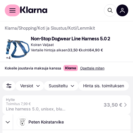
Kuluttajille
Yrityksille
Klarna
/
Shopping
/
Koti ja Sisustus
/
Koti
/
Lemmikit
Non-Stop Dogwear Line Harness 5.0 2
Koiran Valjaat
Vertaile hintoja alkaen
33,50 €
kohti
64,90 €
+
4
Kokeile joustavia maksuja kanssa
Opettele miten
Versiot
Suositeltu
Hinta sis. toimituksen
Hylte
Toimitus 7,99 €
33,50 €
Line harness 5.0, unisex, blue, 2
Peten Koiratarvike