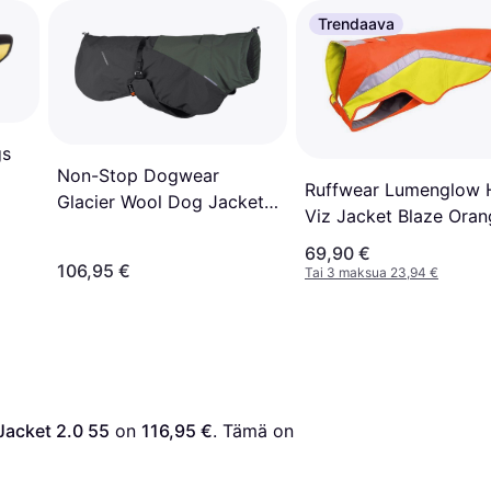
Trendaava
gs
Non-Stop Dogwear
Ruffwear Lumenglow 
Glacier Wool Dog Jacket
Viz Jacket Blaze Oran
2.0 Green/Grey
XL
69,90 €
106,95 €
Tai 3 maksua 23,94 €
Jacket 2.0 55
 on 
116,95 €
. Tämä on 