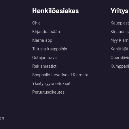
Henkilöasiakas
Yritys
Ohje
Kauppiast
Kirjaudu sisään
Kirjaudu s
Klarna app
Myy Klarn
Tutustu kauppoihin
Kehittäjät
Ostajan turva
Operatiivi
Reklamaatiot
Kumppanit 
Shoppaile turvallisesti Klarnalla
Yksityisyysasetukset
Peruutusoikeutesi
ten