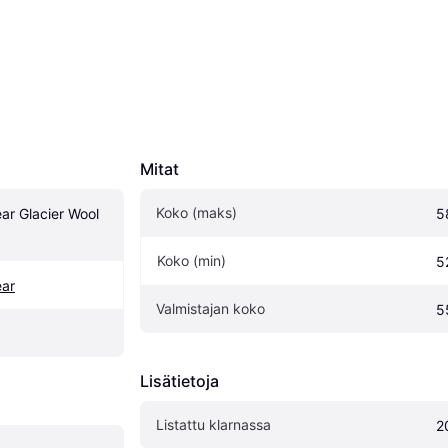
Mitat
Koko (maks)
r Glacier Wool 
5
Koko (min)
5
ar
Valmistajan koko
5
Lisätietoja
Listattu klarnassa
2