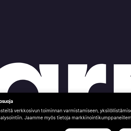
tosuoja
teitä verkkosivun toiminnan varmistamiseen, yksilöllistämi
nalysointiin. Jaamme myös tietoja markkinointikumppaneille