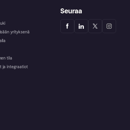
Seuraa
uki
isään yrityksenä
alla
nen tila
ja integraatiot