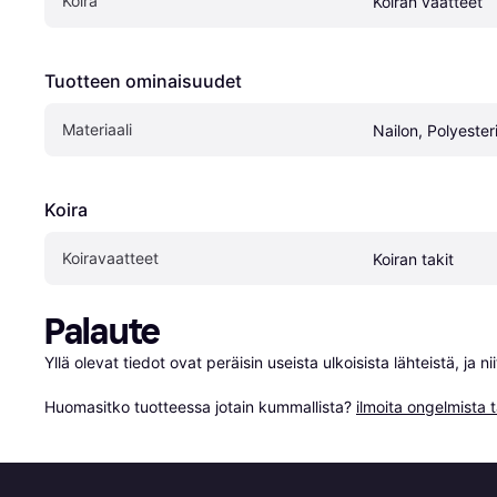
Koira
Koiran vaatteet
Tuotteen ominaisuudet
Materiaali
Nailon, Polyester
Koira
Koiravaatteet
Koiran takit
Palaute
Yllä olevat tiedot ovat peräisin useista ulkoisista lähteistä, ja 
Huomasitko tuotteessa jotain kummallista? 
ilmoita ongelmista t