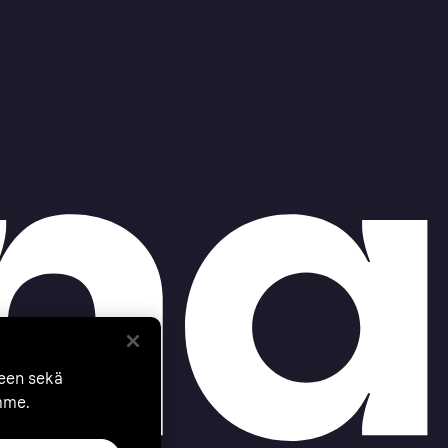
seen sekä
mme.