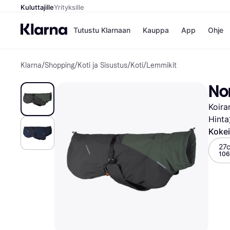
Kuluttajille
Yrityksille
Tutustu Klarnaan
Kauppa
App
Ohje
Klarna
/
Shopping
/
Koti ja Sisustus
/
Koti
/
Lemmikit
Kaupat
Ma
Booking.
Mak
No
Gigantti
Mak
H&M
Mak
Koira
Peten Koi
kul
Wolt
Mak
Hinta
Rah
Kokei
Mob
27
106
Kauppahakem