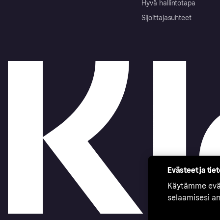
Hyvä hallintotapa
Sijoittajasuhteet
Evästeet ja tie
Käytämme eväs
selaamisesi a