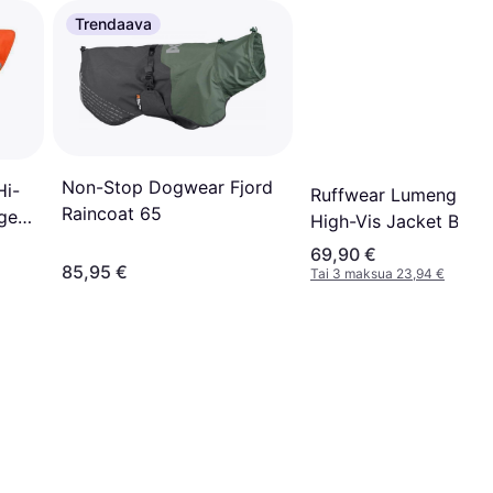
Trendaava
Non-Stop Dogwear Fjord
Hi-
Ruffwear Lumenglow
Raincoat 65
ge
High-Vis Jacket Blaze
69,90 €
85,95 €
Tai 3 maksua 23,94 €