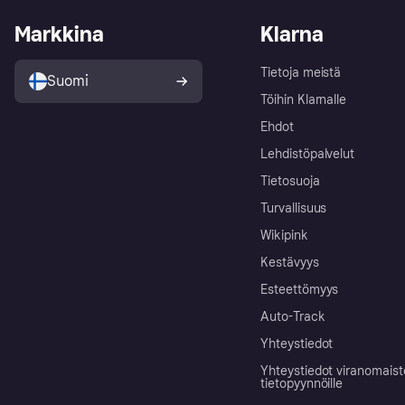
Markkina
Klarna
Tietoja meistä
Suomi
Töihin Klarnalle
Ehdot
Lehdistöpalvelut
Tietosuoja
Turvallisuus
Wikipink
Kestävyys
Esteettömyys
Auto-Track
Yhteystiedot
Yhteystiedot viranomais
tietopyynnöille