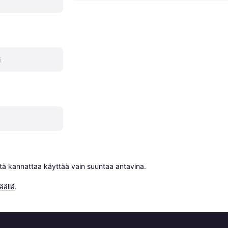
i
niitä kannattaa käyttää vain suuntaa antavina.

äällä
.