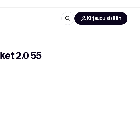
Kirjaudu sisään
totarvikkeet
rna?
ket 2.0 55
 kategoriat