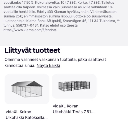
vuosikorko 17,50%. Kokonaisvelka: 1047,88€. Korko: 47,88€. Talletus
saattaa olla tarpeen. Voimassa vain Suomessa asuville vähintään 18-
vuotiaille henkilöille. Edellyttää Klarnan hyväksynnän. Vähimmäisoston
summa 25€; enimmäisoston summa riippuu luottokelpoisuusarviosta.
Luotonantaja: Klarna Bank AB (publ), Sveavägen 46, 111 34 Tukholma, Y-
tunnus: 556737-0431. Katso ehdot osoitteesta
https://www.klarna.com/fi/ehdot/
.
Liittyvät tuotteet
Olemme valinneet valikoiman tuotteita, jotka saattavat 
kiinnostaa sinua.
Näytä kaikki
vidaXL Koiran
vidaXL Koiran
Ulkohäkki Teräs 7.51
Ulkohäkki Katoksella
m²
600 x 200 x 150 cm