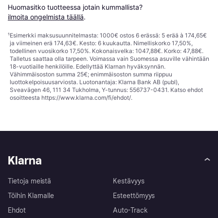
Huomasitko tuotteessa jotain kummallista? 
ilmoita ongelmista täällä
.
¹
Esimerkki maksusuunnitelmasta: 1000€ ostos 6 erässä: 5 erää à 174,65€
ja viimeinen erä 174,63€. Kesto: 6 kuukautta. Nimelliskorko 17,50%,
todellinen vuosikorko 17,50%. Kokonaisvelka: 1047,88€. Korko: 47,88€.
Talletus saattaa olla tarpeen. Voimassa vain Suomessa asuville vähintään
18-vuotiaille henkilöille. Edellyttää Klarnan hyväksynnän.
Vähimmäisoston summa 25€; enimmäisoston summa riippuu
luottokelpoisuusarviosta. Luotonantaja: Klarna Bank AB (publ),
Sveavägen 46, 111 34 Tukholma, Y-tunnus: 556737-0431. Katso ehdot
osoitteesta
https://www.klarna.com/fi/ehdot/
.
Klarna
Tietoja meistä
Kestävyys
Töihin Klarnalle
Esteettömyys
Ehdot
Auto-Track