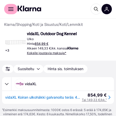
Kuluttajille
Yrityksille
Klarna
/
Shopping
/
Koti ja Sisustus
/
Koti
/
Lemmikit
vidaXL Outdoor Dog Kennel
Ulko
Hinta
854,99 €
Alkaen 149,33 €/kk. kanssa
+
3
Kokeile joustavia maksuja*
Suositeltu
Hinta sis. toimituksen
vidaXL
854,99 €
vidaXL Koiran ulkohäkki galvanoitu teräs 43,56 m²
Tai 149,33 €/kk.
¹
¹
Esimerkki maksusuunnitelmasta: 1000€ ostos 6 erässä: 5 erää à 174,65€ ja
viimeinen erä 174,63€. Kesto: 6 kuukautta. Nimelliskorko 17,50%, todellinen