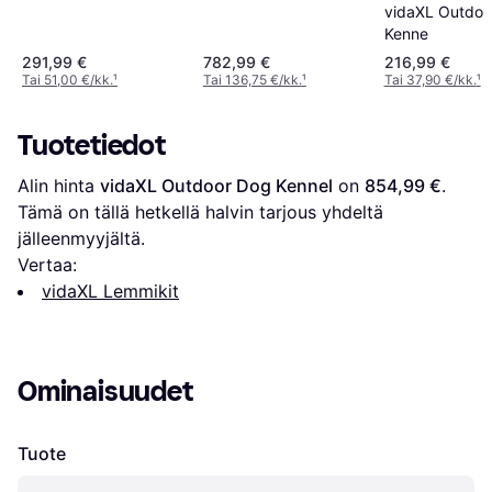
vidaXL Outdoo
Kenne
291,99 €
782,99 €
216,99 €
Tai 51,00 €/kk.
¹
Tai 136,75 €/kk.
¹
Tai 37,90 €/kk.
¹
Tuotetiedot
Alin hinta 
vidaXL Outdoor Dog Kennel
 on 
854,99 €
. 
Tämä on tällä hetkellä halvin tarjous yhdeltä 
jälleenmyyjältä.
Vertaa:
vidaXL Lemmikit
Ominaisuudet
Tuote