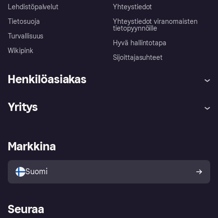
Lehdistöpalvelut
Yhteystiedot
Tietosuoja
Yhteystiedot viranomaisten
tietopyynnöille
Turvallisuus
Hyvä hallintotapa
Wikipink
Sijoittajasuhteet
Henkilöasiakas
Ohje
Reklamaatiot
Yritys
Kirjaudu sisään
Shoppaile turvallisesti Klarnalla
Kauppiastuki
Kehittäjät
Klarna app
Yksityisyysasetukset
Kirjaudu sisään yrityksenä
Operatiivinen tila
Markkina
Tutustu kauppoihin
Peruutusoikeutesi
Myy Klarnalla
Kumppanit ja integraatiot
Ostajan turva
Suomi
Seuraa