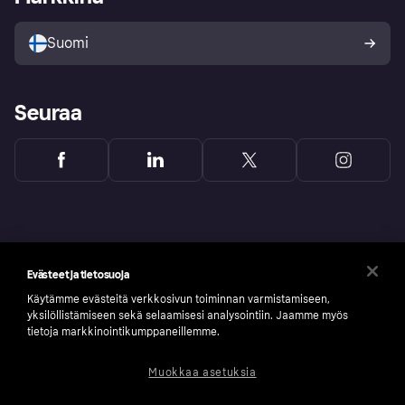
Myy Klarnalla
Kumppanit ja integraatiot
Ostajan turva
Suomi
Seuraa
Evästeet ja tietosuoja
Käytämme evästeitä verkkosivun toiminnan varmistamiseen,
yksilöllistämiseen sekä selaamisesi analysointiin. Jaamme myös
tietoja markkinointikumppaneillemme.
Muokkaa asetuksia
Copyright © 2005-2026 Klarna Bank AB (publ). Headquarters: Stockholm, Sweden. All
rights reserved. Klarna Bank AB (publ). Sveavägen 46, 111 34 Stockholm. Organization