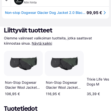
Alin hinta
99,95 €
Non-stop Dogwear Glacier Dog Jacket 2.0 Black/Orange - black/orange - 45
Liittyvät tuotteet
Olemme valinneet valikoiman tuotteita, jotka saattavat 
kiinnostaa sinua.
Näytä kaikki
Trixie Life Vest
Non-Stop Dogwear
Non-Stop Dogwear
Dogs M
Glacier Wool Jacket
Glacier Wool Jacket
2.0 27
2.0 55
106,95 €
116,95 €
35,39 €
Tuotetiedot