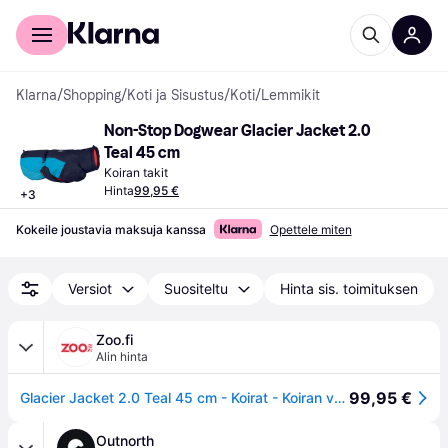
Kuluttajille
Yrityksille
Klarna
/
Shopping
/
Koti ja Sisustus
/
Koti
/
Lemmikit
Non-Stop Dogwear Glacier Jacket 2.0 
Teal 45 cm
Koiran takit
Hinta
99,95 €
+
3
Kokeile joustavia maksuja kanssa
Opettele miten
Versiot
Suositeltu
Hinta sis. toimituksen
Zoo.fi
Alin hinta
99,95 €
Glacier Jacket 2.0 Teal 45 cm - Koirat - Koiran vaatteet ja kengät - Koiran takit ja sadetakit - Non-stop dogwear
Outnorth