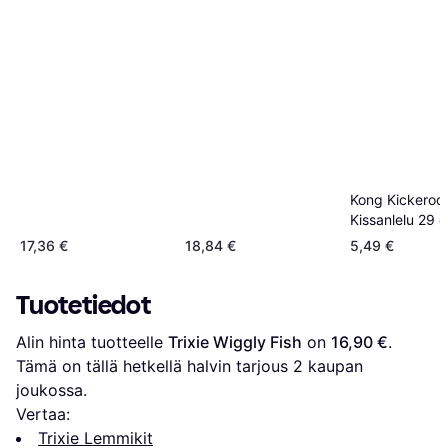
Kong Kickeroo
Kissanlelu 29 
Kissat
17,36 €
18,84 €
5,49 €
Tuotetiedot
Alin hinta tuotteelle 
Trixie Wiggly Fish
 on 
16,90 €
. 
Tämä on tällä hetkellä halvin tarjous 
2
 kaupan 
joukossa.
Vertaa:
Trixie Lemmikit