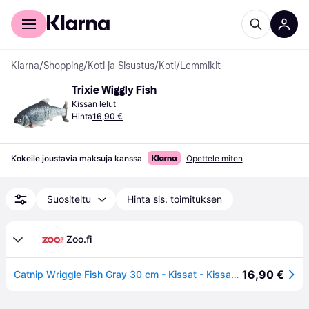
Kuluttajille
Yrityksille
Klarna
/
Shopping
/
Koti ja Sisustus
/
Koti
/
Lemmikit
Trixie Wiggly Fish
Kissan lelut
Hinta
16,90 €
Kokeile joustavia maksuja kanssa
Opettele miten
Suositeltu
Hinta sis. toimituksen
Zoo.fi
16,90 €
Catnip Wriggle Fish Gray 30 cm - Kissat - Kissan lelut ja kissan huiskat - Kissanminttu- ja Catnip-lelut - Trixie