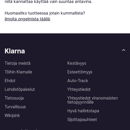
niitä kannattaa käyttää vain suuntaa antavina.

Huomasitko tuotteessa jotain kummallista? 
ilmoita ongelmista täällä
.
Klarna
Tietoja meistä
Kestävyys
Töihin Klarnalle
Esteettömyys
Ehdot
Auto-Track
Lehdistöpalvelut
Yhteystiedot
Tietosuoja
Yhteystiedot viranomaisten
tietopyynnöille
Turvallisuus
Hyvä hallintotapa
Wikipink
Sijoittajasuhteet