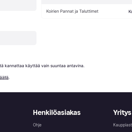
Koirien Pannat ja Taluttimet
K
niitä kannattaa käyttää vain suuntaa antavina.

äällä
.
Henkilöasiakas
Yritys
Ohje
Kauppiast