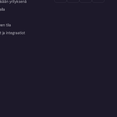
isään yrityksenä
alla
nen tila
ja integraatiot