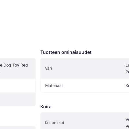
Tuotteen ominaisuudet
e Dog Toy Red 
L
Väri
m
P
Materiaali
K
Koira
V
Koiranlelut
P