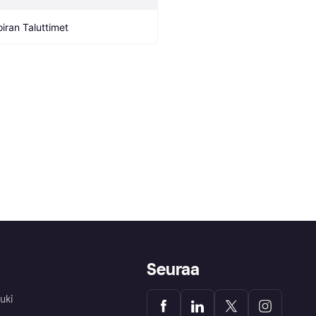
oiran Taluttimet
Seuraa
uki