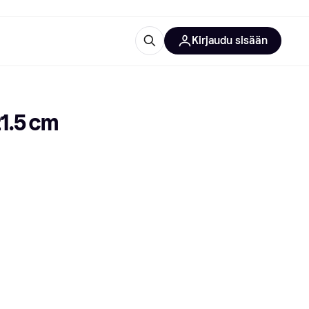
Kirjaudu sisään
totarvikkeet
rna?
1.5 cm
 kategoriat