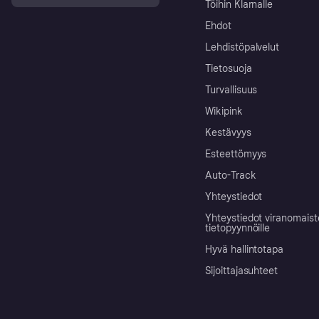
Töihin Klarnalle
Ehdot
Lehdistöpalvelut
Tietosuoja
Turvallisuus
Wikipink
Kestävyys
Esteettömyys
Auto-Track
Yhteystiedot
Yhteystiedot viranomais
tietopyynnöille
Hyvä hallintotapa
Sijoittajasuhteet