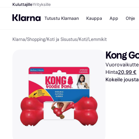
Kuluttajille
Yrityksille
Tutustu Klarnaan
Kauppa
App
Ohje
Klarna
/
Shopping
/
Koti ja Sisustus
/
Koti
/
Lemmikit
Kaupat
Ma
Booking.
Mak
Kong Go
Gigantti
Mak
H&M
Mak
Vuorovaikuttei
Peten Koi
kul
Wolt
Mak
Hinta
20,99 €
Rah
Kokeile joust
Mob
Kauppahakem