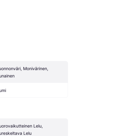
uonnonväri, Monivärinen, 
unainen
umi
uorovaikutteinen Lelu, 
ureskeltava Lelu