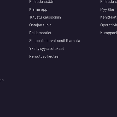
Kirjaudu sisään
Kirjaudu s
Klarna app
Myy Klarn
Tutustu kauppoihin
Kehittäjät
Ostajan turva
Operatiivi
Reklamaatiot
Kumppanit 
Shoppaile turvallisesti Klarnalla
Yksityisyysasetukset
Peruutusoikeutesi
ten