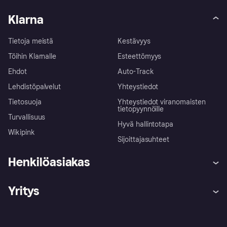
Klarna
Tietoja meistä
Kestävyys
Töihin Klarnalle
Esteettömyys
Ehdot
Auto-Track
Lehdistöpalvelut
Yhteystiedot
Tietosuoja
Yhteystiedot viranomaisten
tietopyynnöille
Turvallisuus
Hyvä hallintotapa
Wikipink
Sijoittajasuhteet
Henkilöasiakas
Ohje
Reklamaatiot
Yritys
Kirjaudu sisään
Shoppaile turvallisesti Klarnalla
Kauppiastuki
Kehittäjät
Klarna app
Yksityisyysasetukset