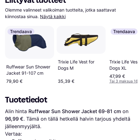
Liittyvät tuotteet
Olemme valinneet valikoiman tuotteita, jotka saattavat 
kiinnostaa sinua.
Näytä kaikki
Trendaava
Trendaava
Trixie Life Vest for
Trixie Life Vest
Ruffwear Sun Shower
Dogs M
Dogs XL
Jacket 91-107 cm
47,99 €
79,90 €
35,39 €
Tai 3 maksua 16,
Tuotetiedot
Alin hinta 
Ruffwear Sun Shower Jacket 69-81 cm
 on 
96,99 €
. Tämä on tällä hetkellä halvin tarjous yhdeltä 
jälleenmyyjältä.
Vertaa: