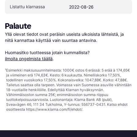
Listattu klarnassa
2022-08-26
Palaute
Yllä olevat tiedot ovat peräisin useista ulkoisista lähteistä, ja 
niitä kannattaa käyttää vain suuntaa antavina.

Huomasitko tuotteessa jotain kummallista? 
ilmoita ongelmista täällä
.
¹
Esimerkki maksusuunnitelmasta: 1000€ ostos 6 erässä: 5 erää à 174,65€
ja viimeinen erä 174,63€. Kesto: 6 kuukautta. Nimelliskorko 17,50%,
todellinen vuosikorko 17,50%. Kokonaisvelka: 1047,88€. Korko: 47,88€.
Talletus saattaa olla tarpeen. Voimassa vain Suomessa asuville vähintään
18-vuotiaille henkilöille. Edellyttää Klarnan hyväksynnän.
Vähimmäisoston summa 25€; enimmäisoston summa riippuu
luottokelpoisuusarviosta. Luotonantaja: Klarna Bank AB (publ),
Sveavägen 46, 111 34 Tukholma, Y-tunnus: 556737-0431. Katso ehdot
osoitteesta
https://www.klarna.com/fi/ehdot/
.