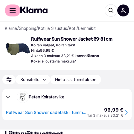
Kuluttajille
Yrityksille
Klarna
/
Shopping
/
Koti ja Sisustus
/
Koti
/
Lemmikit
Ruffwear Sun Shower Jacket 69-81 cm
Koiran Valjaat, Koiran takit
Hinta
96,99 €
Alkaen 3 maksua 33,21 € kanssa
Kokeile joustavia maksuja*
Suositeltu
Hinta sis. toimituksen
Peten Koiratarvike
96,99 €
Ruffwear Sun Shower sadetakki, tummansininen
Tai 3 maksua 33,21 €