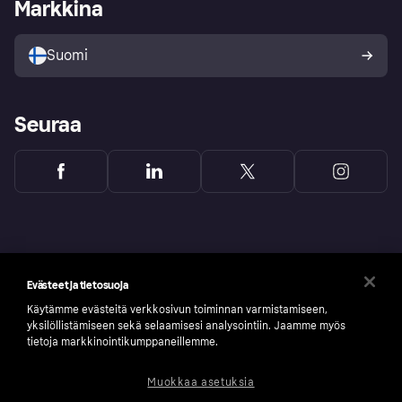
Kirjaudu sisään yrityksenä
Operatiivinen tila
Markkina
Tutustu kauppoihin
Peruutusoikeutesi
Myy Klarnalla
Kumppanit ja integraatiot
Ostajan turva
Suomi
Seuraa
Evästeet ja tietosuoja
Käytämme evästeitä verkkosivun toiminnan varmistamiseen,
yksilöllistämiseen sekä selaamisesi analysointiin. Jaamme myös
tietoja markkinointikumppaneillemme.
Muokkaa asetuksia
Copyright © 2005-2026 Klarna Bank AB (publ). Headquarters: Stockholm, Sweden. All