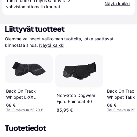
Tämä tuote on myös saatavilla 
2
Näytä kaikki
vahvistamattomalla 
kaupat
.
Liittyvät tuotteet
Olemme valinneet valikoiman tuotteita, jotka saattavat 
kiinnostaa sinua.
Näytä kaikki
Back On Track
Back On Track
Non-Stop Dogwear
Whippet L-XXL
Whippet Takki
Fjord Raincoat 40
68 €
68 €
85,95 €
Tai 3 maksua 23,29 €
Tai 3 maksua 23,
Tuotetiedot