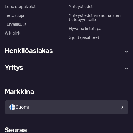
Lehdistöpalvelut
Yhteystiedot
Tietosuoja
Yhteystiedot viranomaisten
tietopyynnöille
Turvallisuus
Hyvä hallintotapa
Wikipink
Sijoittajasuhteet
Henkilöasiakas
Ohje
Reklamaatiot
Yritys
Kirjaudu sisään
Shoppaile turvallisesti Klarnalla
Kauppiastuki
Kehittäjät
Klarna app
Yksityisyysasetukset
Kirjaudu sisään yrityksenä
Operatiivinen tila
Markkina
Tutustu kauppoihin
Peruutusoikeutesi
Myy Klarnalla
Kumppanit ja integraatiot
Ostajan turva
Suomi
Seuraa