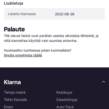
Lisätietoja
Listattu klarnassa
2022-08-26
Palaute
Yllä olevat tiedot ovat peräisin useista ulkoisista lähteistä, ja 
niitä kannattaa käyttää vain suuntaa antavina.

Huomasitko tuotteessa jotain kummallista? 
ilmoita ongelmista täällä
.
Klarna
Tietoja meistä
Kestävyys
Töihin Klarnalle
Esteettömyys
Ehdot
Auto-Track