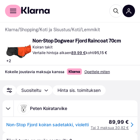
Kuluttajille
Yrityksille
Klarna
/
Shopping
/
Koti ja Sisustus
/
Koti
/
Lemmikit
Non-Stop Dogwear Fjord Raincoat 70cm
Koiran takit
Vertaile hintoja alkaen
89,99 €
kohti
95,15 €
+
2
Kokeile joustavia maksuja kanssa
Opettele miten
Suositeltu
Hinta sis. toimituksen
Peten Koiratarvike
89,99 €
Non-Stop Fjord koiran sadetakki, violetti
Tai 3 maksua 30,82 €