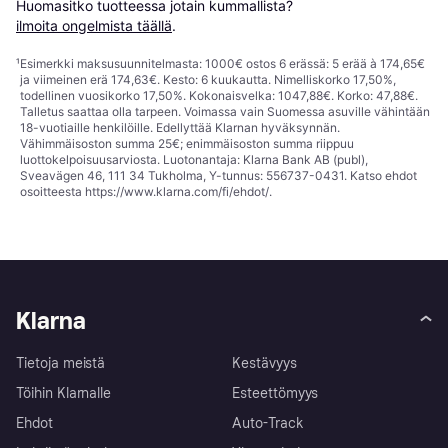
Huomasitko tuotteessa jotain kummallista? 
ilmoita ongelmista täällä
.
¹
Esimerkki maksusuunnitelmasta: 1000€ ostos 6 erässä: 5 erää à 174,65€
ja viimeinen erä 174,63€. Kesto: 6 kuukautta. Nimelliskorko 17,50%,
todellinen vuosikorko 17,50%. Kokonaisvelka: 1047,88€. Korko: 47,88€.
Talletus saattaa olla tarpeen. Voimassa vain Suomessa asuville vähintään
18-vuotiaille henkilöille. Edellyttää Klarnan hyväksynnän.
Vähimmäisoston summa 25€; enimmäisoston summa riippuu
luottokelpoisuusarviosta. Luotonantaja: Klarna Bank AB (publ),
Sveavägen 46, 111 34 Tukholma, Y-tunnus: 556737-0431. Katso ehdot
osoitteesta
https://www.klarna.com/fi/ehdot/
.
Klarna
Tietoja meistä
Kestävyys
Töihin Klarnalle
Esteettömyys
Ehdot
Auto-Track