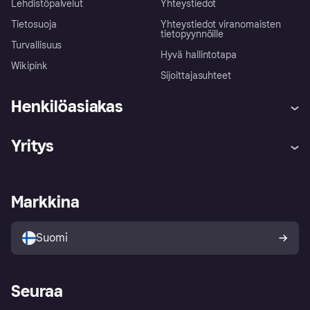
Lehdistöpalvelut
Yhteystiedot
Tietosuoja
Yhteystiedot viranomaisten
tietopyynnöille
Turvallisuus
Hyvä hallintotapa
Wikipink
Sijoittajasuhteet
Henkilöasiakas
Ohje
Reklamaatiot
Yritys
Kirjaudu sisään
Shoppaile turvallisesti Klarnalla
Kauppiastuki
Kehittäjät
Klarna app
Yksityisyysasetukset
Kirjaudu sisään yrityksenä
Operatiivinen tila
Markkina
Tutustu kauppoihin
Peruutusoikeutesi
Myy Klarnalla
Kumppanit ja integraatiot
Ostajan turva
Suomi
Seuraa