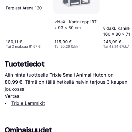
Ferplast Arena 120
vidaXL Kaninkoppi 97
x 93 x 60 cm
vidaXL Kanink
160 x 80 x 71
180,11 €
115,99 €
246,99 €
Tai 3 maksua 61,67 €
Tai 20,26 €/kk.
¹
Tai 43,14 €/kk.
¹
Tuotetiedot
Alin hinta tuotteelle 
Trixie Small Animal Hutch
 on 
80,99 €
. Tämä on tällä hetkellä halvin tarjous 
3
 kaupan 
joukossa.
Vertaa:
Trixie Lemmikit
Ominaisuudet