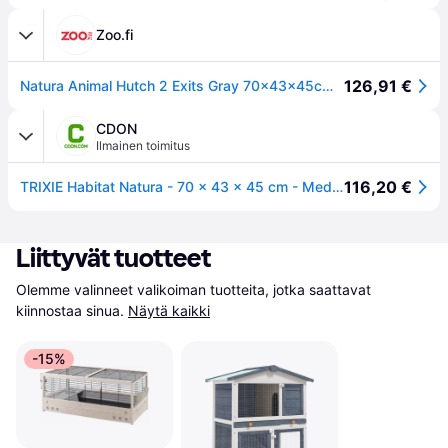
Zoo.fi
126,91 €
Natura Animal Hutch 2 Exits Gray 70×43×45cm - Pieneläimet - Häkit ja kuljetusvälineet - Trixie
CDON
Ilmainen toimitus
116,20 €
TRIXIE Habitat Natura - 70 x 43 x 45 cm - Med två ingångar - Vit och grå - För kaniner
Liittyvät tuotteet
Olemme valinneet valikoiman tuotteita, jotka saattavat 
kiinnostaa sinua.
Näytä kaikki
-15%