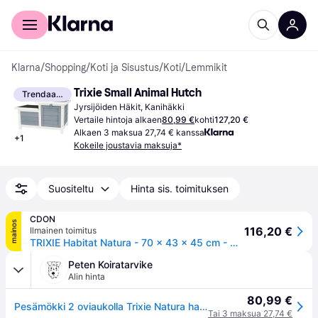
Kuluttajille
Yrityksille
Klarna
/
Shopping
/
Koti ja Sisustus
/
Koti
/
Lemmikit
Trixie Small Animal Hutch
Trendaava
Jyrsijöiden Häkit, Kanihäkki
Vertaile hintoja alkaen
80,99 €
kohti
127,20 €
Alkaen 3 maksua 27,74 € kanssa
+
1
Kokeile joustavia maksuja*
Suositeltu
Hinta sis. toimituksen
CDON
mainos
116,20 €
Ilmainen toimitus
TRIXIE Habitat Natura - 70 x 43 x 45 cm - Med två ingångar - Vit och grå - För kaniner
Peten Koiratarvike
Alin hinta
80,99 €
Pesämökki 2 oviaukolla Trixie Natura harmaa 70 x 43 x 45 cm
Tai 3 maksua 27,74 €