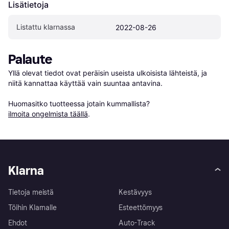
Lisätietoja
Listattu klarnassa
2022-08-26
Palaute
Yllä olevat tiedot ovat peräisin useista ulkoisista lähteistä, ja 
niitä kannattaa käyttää vain suuntaa antavina.

Huomasitko tuotteessa jotain kummallista? 
ilmoita ongelmista täällä
.
Klarna
Tietoja meistä
Kestävyys
Töihin Klarnalle
Esteettömyys
Ehdot
Auto-Track