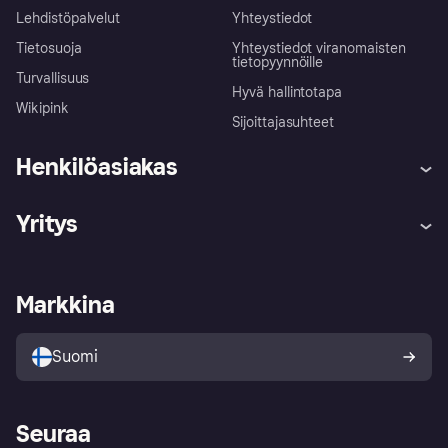
Lehdistöpalvelut
Yhteystiedot
Tietosuoja
Yhteystiedot viranomaisten
tietopyynnöille
Turvallisuus
Hyvä hallintotapa
Wikipink
Sijoittajasuhteet
Henkilöasiakas
Ohje
Reklamaatiot
Yritys
Kirjaudu sisään
Shoppaile turvallisesti Klarnalla
Kauppiastuki
Kehittäjät
Klarna app
Yksityisyysasetukset
Kirjaudu sisään yrityksenä
Operatiivinen tila
Markkina
Tutustu kauppoihin
Peruutusoikeutesi
Myy Klarnalla
Kumppanit ja integraatiot
Ostajan turva
Suomi
Seuraa