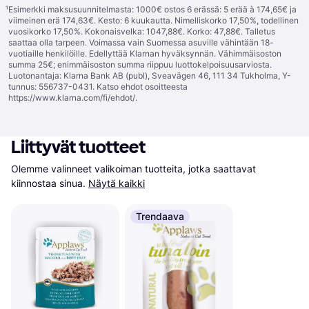
¹
Esimerkki maksusuunnitelmasta: 1000€ ostos 6 erässä: 5 erää à 174,65€ ja
viimeinen erä 174,63€. Kesto: 6 kuukautta. Nimelliskorko 17,50%, todellinen
vuosikorko 17,50%. Kokonaisvelka: 1047,88€. Korko: 47,88€. Talletus
saattaa olla tarpeen. Voimassa vain Suomessa asuville vähintään 18-
vuotiaille henkilöille. Edellyttää Klarnan hyväksynnän. Vähimmäisoston
summa 25€; enimmäisoston summa riippuu luottokelpoisuusarviosta.
Luotonantaja: Klarna Bank AB (publ), Sveavägen 46, 111 34 Tukholma, Y-
tunnus: 556737-0431. Katso ehdot osoitteesta
https://www.klarna.com/fi/ehdot/
.
Liittyvät tuotteet
Olemme valinneet valikoiman tuotteita, jotka saattavat 
kiinnostaa sinua.
Näytä kaikki
Trendaava