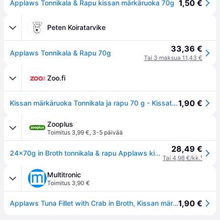
1,50 €
Applaws Tonnikala & Rapu kissan märkäruoka 70g
Peten Koiratarvike
33,36 €
Applaws Tonnikala & Rapu 70g
Tai 3 maksua 11,43 €
Zoo.fi
1,90 €
Kissan märkäruoka Tonnikala ja rapu 70 g - Kissat - Kissanruoka - Märkäruoka - Applaws
Zooplus
Toimitus 3,99 €
,
3-5 päivää
28,49 €
24x70g in Broth tonnikala & rapu Applaws kissanruoka
Tai 4,98 €/kk.
¹
Multitronic
Toimitus 3,90 €
1,90 €
Applaws Tuna Fillet with Crab in Broth, Kissan märkäruoka, Adult, 70 g