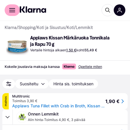
Kuluttajille
Yrityksille
Klarna
/
Shopping
/
Koti ja Sisustus
/
Koti
/
Lemmikit
Applaws Kissan Märkäruoka Tonnikala 
ja Rapu 70 g
Vertaile hintoja alkaen
1,50 €
kohti
55,49 €
Kokeile joustavia maksuja kanssa
Opettele miten
Suositeltu
Hinta sis. toimituksen
Multitronic
mainos
1,90 €
Toimitus 3,90 €
Applaws Tuna Fillet with Crab in Broth, Kissan märkäruoka, Adult, 70 g
Onnen Lemmikit
·
Alin hinta
Toimitus 4,90 €
,
3 päivää