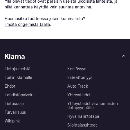
Yllä olevat tiedot ovat peräisin useista ulkoisista lähteistä, ja 
niitä kannattaa käyttää vain suuntaa antavina.

Huomasitko tuotteessa jotain kummallista? 
ilmoita ongelmista täällä
.
Klarna
Tietoja meistä
Kestävyys
Töihin Klarnalle
Esteettömyys
Ehdot
Auto-Track
Lehdistöpalvelut
Yhteystiedot
Tietosuoja
Yhteystiedot viranomaisten
tietopyynnöille
Turvallisuus
Hyvä hallintotapa
Wikipink
Sijoittajasuhteet