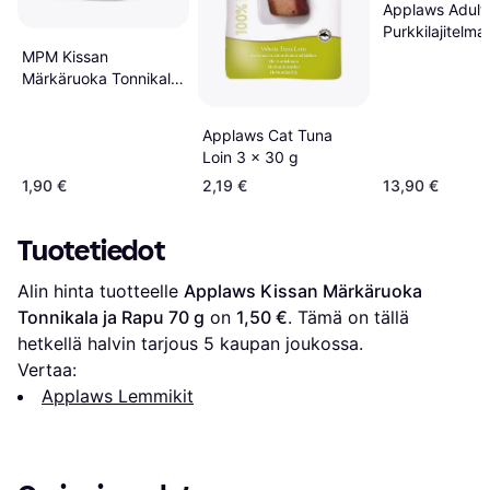
Applaws Adult
Purkkilajitelma
Selection 2 x 
MPM Kissan
Märkäruoka Tonnikala
Makrilli 16 x 70 g
Applaws Cat Tuna
Loin 3 x 30 g
1,90 €
2,19 €
13,90 €
Tuotetiedot
Alin hinta tuotteelle 
Applaws Kissan Märkäruoka 
Tonnikala ja Rapu 70 g
 on 
1,50 €
. Tämä on tällä 
hetkellä halvin tarjous 
5
 kaupan joukossa.
Vertaa:
Applaws Lemmikit