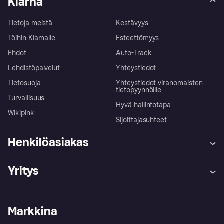
Klarna
Tietoja meistä
Kestävyys
Töihin Klarnalle
Esteettömyys
Ehdot
Auto-Track
Lehdistöpalvelut
Yhteystiedot
Tietosuoja
Yhteystiedot viranomaisten
tietopyynnöille
Turvallisuus
Hyvä hallintotapa
Wikipink
Sijoittajasuhteet
Henkilöasiakas
Ohje
Reklamaatiot
Yritys
Kirjaudu sisään
Shoppaile turvallisesti Klarnalla
Kauppiastuki
Kehittäjät
Klarna app
Yksityisyysasetukset
Kirjaudu sisään yrityksenä
Operatiivinen tila
Markkina
Tutustu kauppoihin
Peruutusoikeutesi
Myy Klarnalla
Kumppanit ja integraatiot
Ostajan turva