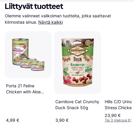
Liittyvät tuotteet
Olemme valinneet valikoiman tuotteita, jotka saattavat 
kiinnostaa sinua.
Näytä kaikki
Porta 21 Feline
Chicken with Aloe
Vera 400g
Carnilove Cat Crunchy
Hills C/D Urina
Duck Snack 50g
Stress Chicke
85 g x 12 st
23,90 €
4,99 €
3,90 €
Tai 3 maksua 8,1