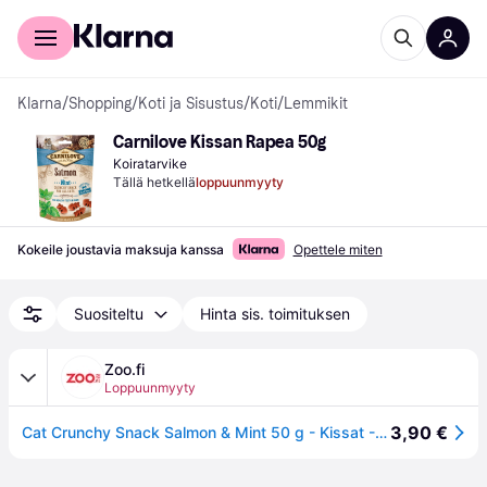
Kuluttajille
Yrityksille
Klarna
/
Shopping
/
Koti ja Sisustus
/
Koti
/
Lemmikit
Carnilove Kissan Rapea 50g
Koiratarvike
Tällä hetkellä
loppuunmyyty
Kokeile joustavia maksuja kanssa
Opettele miten
Suositeltu
Hinta sis. toimituksen
Zoo.fi
Loppuunmyyty
3,90 €
Cat Crunchy Snack Salmon & Mint 50 g - Kissat - Kissan herkut ja kissanruoho - Luonnonherkut - Carnilove