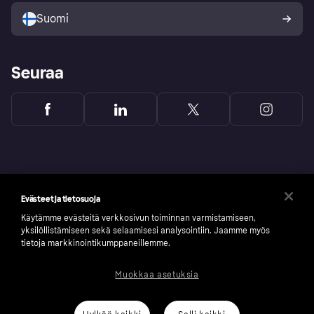
Suomi
Seuraa
Evästeet ja tietosuoja
Käytämme evästeitä verkkosivun toiminnan varmistamiseen,
yksilöllistämiseen sekä selaamisesi analysointiin. Jaamme myös
tietoja markkinointikumppaneillemme.
Muokkaa asetuksia
Copyright © 2005-2026 Klarna Bank AB (publ). Headquarters: Stockholm, Sweden. All
rights reserved. Klarna Bank AB (publ). Sveavägen 46, 111 34 Stockholm. Organization
number: 556737-0431