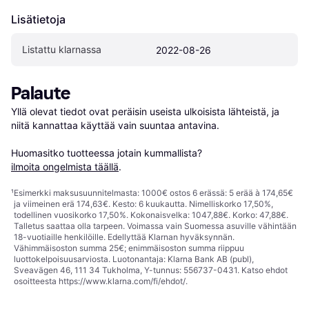
Lisätietoja
Listattu klarnassa
2022-08-26
Palaute
Yllä olevat tiedot ovat peräisin useista ulkoisista lähteistä, ja 
niitä kannattaa käyttää vain suuntaa antavina.

Huomasitko tuotteessa jotain kummallista? 
ilmoita ongelmista täällä
.
¹
Esimerkki maksusuunnitelmasta: 1000€ ostos 6 erässä: 5 erää à 174,65€
ja viimeinen erä 174,63€. Kesto: 6 kuukautta. Nimelliskorko 17,50%,
todellinen vuosikorko 17,50%. Kokonaisvelka: 1047,88€. Korko: 47,88€.
Talletus saattaa olla tarpeen. Voimassa vain Suomessa asuville vähintään
18-vuotiaille henkilöille. Edellyttää Klarnan hyväksynnän.
Vähimmäisoston summa 25€; enimmäisoston summa riippuu
luottokelpoisuusarviosta. Luotonantaja: Klarna Bank AB (publ),
Sveavägen 46, 111 34 Tukholma, Y-tunnus: 556737-0431. Katso ehdot
osoitteesta
https://www.klarna.com/fi/ehdot/
.