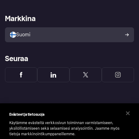
Kauppiastuki
Kehittäjät
Klarna app
Yksityisyysasetukset
Kirjaudu sisään yrityksenä
Operatiivinen tila
Markkina
Tutustu kauppoihin
Peruutusoikeutesi
Myy Klarnalla
Kumppanit ja integraatiot
Ostajan turva
Suomi
Seuraa
Evästeet ja tietosuoja
Käytämme evästeitä verkkosivun toiminnan varmistamiseen,
yksilöllistämiseen sekä selaamisesi analysointiin. Jaamme myös
tietoja markkinointikumppaneillemme.