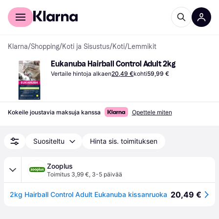
Kuluttajille
Yrityksille
Klarna
/
Shopping
/
Koti ja Sisustus
/
Koti
/
Lemmikit
Eukanuba Hairball Control Adult 2kg
Vertaile hintoja alkaen
20,49 €
kohti
59,99 €
Kokeile joustavia maksuja kanssa
Opettele miten
Suositeltu
Hinta sis. toimituksen
Zooplus
Toimitus 3,99 €
,
3-5 päivää
20,49 €
2kg Hairball Control Adult Eukanuba kissanruoka