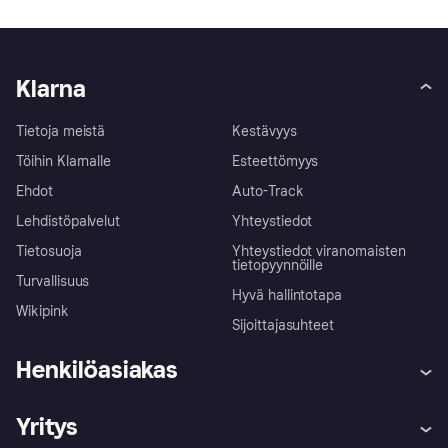
Klarna
Tietoja meistä
Kestävyys
Töihin Klarnalle
Esteettömyys
Ehdot
Auto-Track
Lehdistöpalvelut
Yhteystiedot
Tietosuoja
Yhteystiedot viranomaisten
tietopyynnöille
Turvallisuus
Hyvä hallintotapa
Wikipink
Sijoittajasuhteet
Henkilöasiakas
Ohje
Reklamaatiot
Yritys
Kirjaudu sisään
Shoppaile turvallisesti Klarnalla