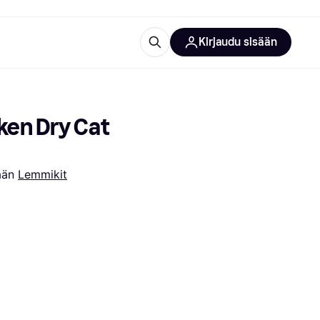
Kirjaudu sisään
totarvikkeet
rna?
ken Dry Cat 
ään 
Lemmikit
 kategoriat