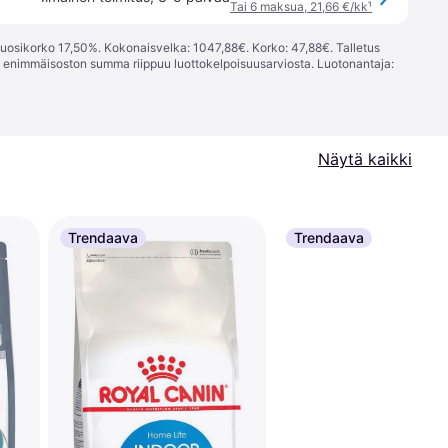
Tai 6 maksua, 21,66 €/kk
¹
vuosikorko 17,50%. Kokonaisvelka: 1047,88€. Korko: 47,88€. Talletus
; enimmäisoston summa riippuu luottokelpoisuusarviosta. Luotonantaja:
Näytä kaikki
Trendaava
Trendaava