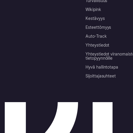
Turvallisuus
Wikipink
Kestävyys
Esteettömyys
Auto-Track
Yhteystiedot
Yhteystiedot viranomais
tietopyynnöille
Hyvä hallintotapa
Sijoittajasuhteet