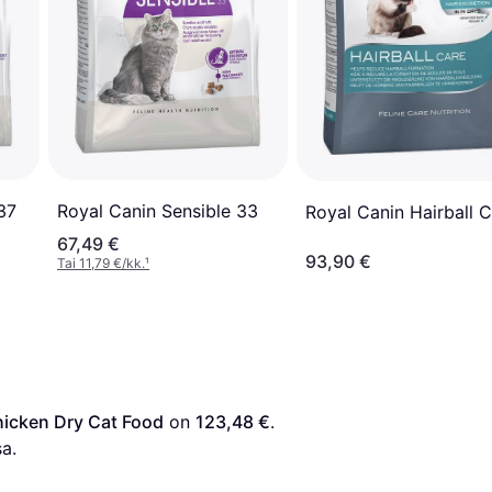
37
Royal Canin Sensible 33
Royal Canin Hairball 
67,49 €
93,90 €
Tai 11,79 €/kk.
¹
Chicken Dry Cat Food
 on 
123,48 €
. 
a.