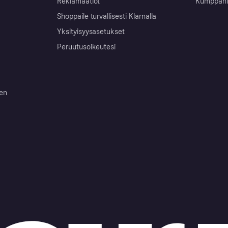
Reklamaatiot
Kumppanit 
Shoppaile turvallisesti Klarnalla
Yksityisyysasetukset
Peruutusoikeutesi
ten