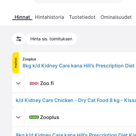
Hinnat
Hintahistoria
Tuotetiedot
Ominaisuudet
Hinta sis. toimituksen
Zooplus
mainos
8kg k/d Kidney Care kana Hill's Prescription Die
Zoo.fi
Zooplus
8kg k/d Kidney Care kana Hill's Prescription Diet K