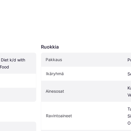
Ruokkia
Pakkaus
 Diet k/d with 
P
 Food
Ikäryhmä
Se
K
Ainesosat
V
T
Ravintoaineet
S
O