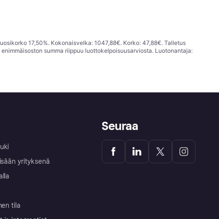
vuosikorko 17,50%. Kokonaisvelka: 1047,88€. Korko: 47,88€. Talletus
; enimmäisoston summa riippuu luottokelpoisuusarviosta. Luotonantaja:
Seuraa
uki
isään yrityksenä
alla
nen tila