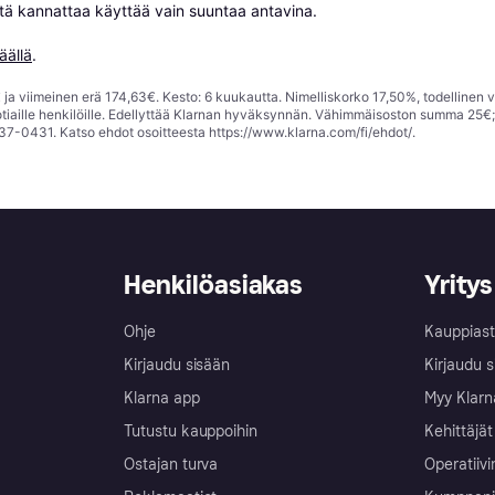
niitä kannattaa käyttää vain suuntaa antavina.

äällä
.
ja viimeinen erä 174,63€. Kesto: 6 kuukautta. Nimelliskorko 17,50%, todellinen 
tiaille henkilöille. Edellyttää Klarnan hyväksynnän. Vähimmäisoston summa 25€
37-0431. Katso ehdot osoitteesta
https://www.klarna.com/fi/ehdot/
.
Henkilöasiakas
Yritys
Ohje
Kauppiast
Kirjaudu sisään
Kirjaudu s
Klarna app
Myy Klarn
Tutustu kauppoihin
Kehittäjät
Ostajan turva
Operatiivi