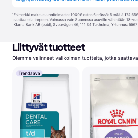
¹
Esimerkki maksusuunnitelmasta: 1000€ ostos 6 erässä: 5 erää à 174,65€ 
saattaa olla tarpeen. Voimassa vain Suomessa asuville vähintään 18-vuo
Klarna Bank AB (publ), Sveavägen 46, 111 34 Tukholma, Y-tunnus: 5567
Liittyvät tuotteet
Olemme valinneet valikoiman tuotteita, jotka saattavat
Trendaava