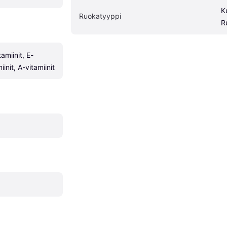
K
Ruokatyyppi
R
tamiinit, E-
iinit, A-vitamiinit