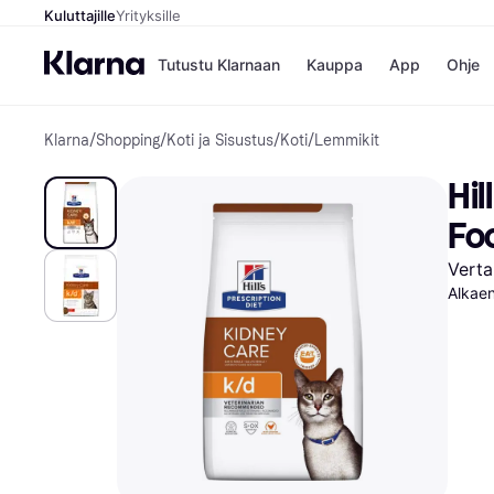
Kuluttajille
Yrityksille
Tutustu Klarnaan
Kauppa
App
Ohje
Klarna
/
Shopping
/
Koti ja Sisustus
/
Koti
/
Lemmikit
Kaupat
Ma
Booking.
Mak
Hil
Gigantti
Mak
H&M
Mak
Fo
Peten Koi
kul
Wolt
Mak
Verta
Rah
Alkae
Mob
Kauppahakem