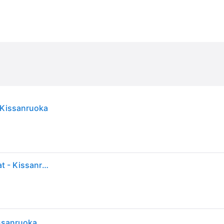
t Kissanruoka
k/d Kidney Care Chicken - Dry Cat Food 8 kg - Kissat - Kissanruoka - Eläinlääkärin kuivaruoka kissalle - Hill's Prescription Diet Feline
issanruoka