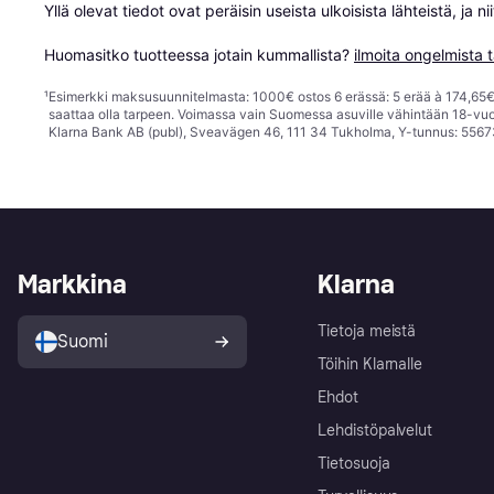
Yllä olevat tiedot ovat peräisin useista ulkoisista lähteistä, ja 
Huomasitko tuotteessa jotain kummallista? 
ilmoita ongelmista t
¹
Esimerkki maksusuunnitelmasta: 1000€ ostos 6 erässä: 5 erää à 174,65€ 
saattaa olla tarpeen. Voimassa vain Suomessa asuville vähintään 18-vuo
Klarna Bank AB (publ), Sveavägen 46, 111 34 Tukholma, Y-tunnus: 5567
Markkina
Klarna
Tietoja meistä
Suomi
Töihin Klarnalle
Ehdot
Lehdistöpalvelut
Tietosuoja