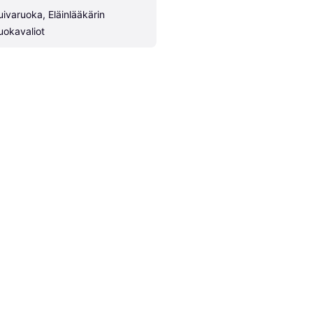
uivaruoka, Eläinlääkärin 
uokavaliot