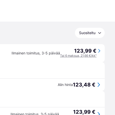
Suositeltu
123,99 €
Ilmainen toimitus
,
3-5 päivää
Tai 6 maksua, 21,66 €/kk
¹
123,48 €
Alin hinta
123,99 €
Ilmainen toimitus
,
3-5 päivää