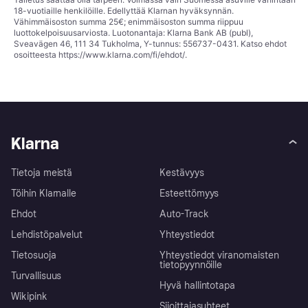
18-vuotiaille henkilöille. Edellyttää Klarnan hyväksynnän.
Vähimmäisoston summa 25€; enimmäisoston summa riippuu
luottokelpoisuusarviosta. Luotonantaja: Klarna Bank AB (publ),
Sveavägen 46, 111 34 Tukholma, Y-tunnus: 556737-0431. Katso ehdot
osoitteesta
https://www.klarna.com/fi/ehdot/
.
Klarna
Tietoja meistä
Kestävyys
Töihin Klarnalle
Esteettömyys
Ehdot
Auto-Track
Lehdistöpalvelut
Yhteystiedot
Tietosuoja
Yhteystiedot viranomaisten
tietopyynnöille
Turvallisuus
Hyvä hallintotapa
Wikipink
Sijoittajasuhteet