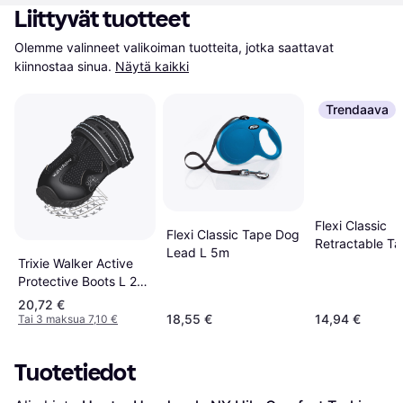
Liittyvät tuotteet
Olemme valinneet valikoiman tuotteita, jotka saattavat 
kiinnostaa sinua.
Näytä kaikki
Trendaava
Flexi Classic
Flexi Classic Tape Dog
Retractable Ta
Lead L 5m
Lead S
Trixie Walker Active
Protective Boots L 2-
pack
20,72 €
18,55 €
14,94 €
Tai 3 maksua 7,10 €
Tuotetiedot