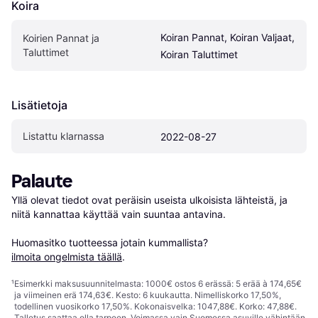
Koira
Koiran Pannat, Koiran Valjaat, 
Koirien Pannat ja 
Taluttimet
Koiran Taluttimet
Lisätietoja
Listattu klarnassa
2022-08-27
Palaute
Yllä olevat tiedot ovat peräisin useista ulkoisista lähteistä, ja 
niitä kannattaa käyttää vain suuntaa antavina.

Huomasitko tuotteessa jotain kummallista? 
ilmoita ongelmista täällä
.
¹
Esimerkki maksusuunnitelmasta: 1000€ ostos 6 erässä: 5 erää à 174,65€
ja viimeinen erä 174,63€. Kesto: 6 kuukautta. Nimelliskorko 17,50%,
todellinen vuosikorko 17,50%. Kokonaisvelka: 1047,88€. Korko: 47,88€.
Talletus saattaa olla tarpeen. Voimassa vain Suomessa asuville vähintään