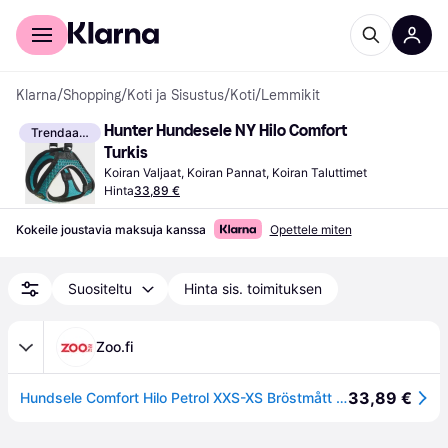
Kuluttajille
Yrityksille
Klarna
/
Shopping
/
Koti ja Sisustus
/
Koti
/
Lemmikit
Hunter Hundesele NY Hilo Comfort 
Trendaava
Turkis
Koiran Valjaat, Koiran Pannat, Koiran Taluttimet
Hinta
33,89 €
Kokeile joustavia maksuja kanssa
Opettele miten
Suositeltu
Hinta sis. toimituksen
Zoo.fi
33,89 €
Hundsele Comfort Hilo Petrol XXS-XS Bröstmått 33-36cm - Koirat - Kaulapannat - Hunter