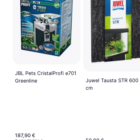
JBL Pets CristalProfi e701
Juwel Tausta STR 600
Greenline
cm
187,90 €