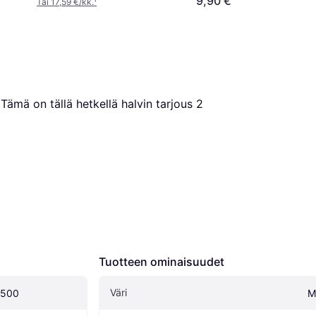
9,90 €
Tai 17,59 €/kk.
¹
 Tämä on tällä hetkellä halvin tarjous 
2
Tuotteen ominaisuudet
Väri
1500
M