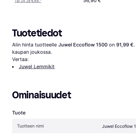
56,90 €
Tai 24,28 €/kk.
¹
Tuotetiedot
Alin hinta tuotteelle 
Juwel Eccoflow 1500
 on 
91,99 €
.
kaupan joukossa.
Vertaa:
Juwel Lemmikit
Ominaisuudet
Tuote
Tuotteen nimi
Juwel Eccoflow 