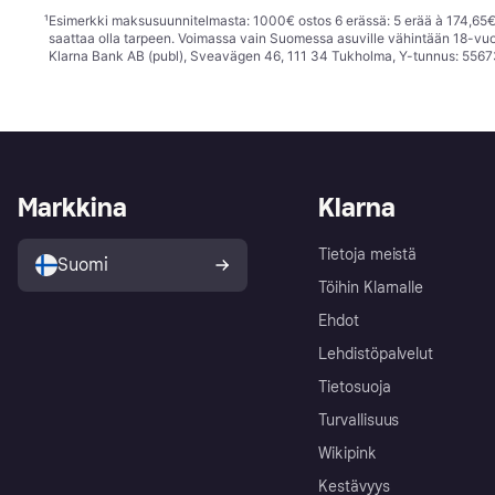
¹
Esimerkki maksusuunnitelmasta: 1000€ ostos 6 erässä: 5 erää à 174,65€ 
saattaa olla tarpeen. Voimassa vain Suomessa asuville vähintään 18-vuo
Klarna Bank AB (publ), Sveavägen 46, 111 34 Tukholma, Y-tunnus: 5567
Markkina
Klarna
Tietoja meistä
Suomi
Töihin Klarnalle
Ehdot
Lehdistöpalvelut
Tietosuoja
Turvallisuus
Wikipink
Kestävyys