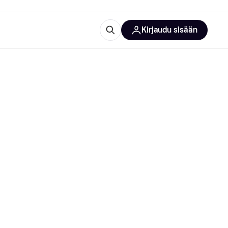
Kirjaudu sisään
totarvikkeet
rna?
 kategoriat