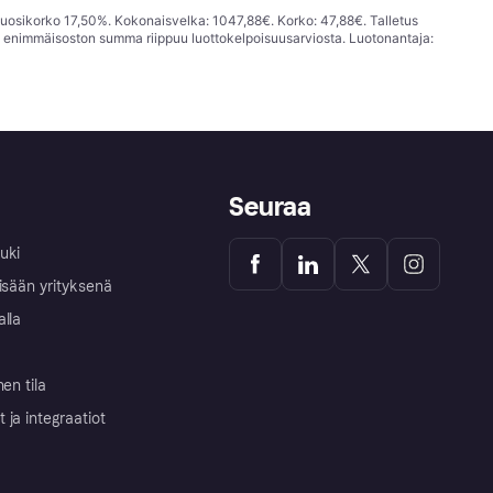
vuosikorko 17,50%. Kokonaisvelka: 1047,88€. Korko: 47,88€. Talletus
; enimmäisoston summa riippuu luottokelpoisuusarviosta. Luotonantaja:
Seuraa
uki
isään yrityksenä
alla
nen tila
ja integraatiot