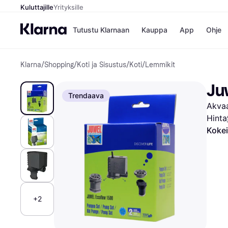
Kuluttajille
Yrityksille
Tutustu Klarnaan
Kauppa
App
Ohje
Klarna
/
Shopping
/
Koti ja Sisustus
/
Koti
/
Lemmikit
Kaupat
Mak
Booking.
Mak
Ju
Gigantti
Mak
Trendaava
H&M
Mak
Akvaa
Peten Koi
Mak
Wolt
Rah
Hinta
Mob
Kokei
Kauppahakem
+2