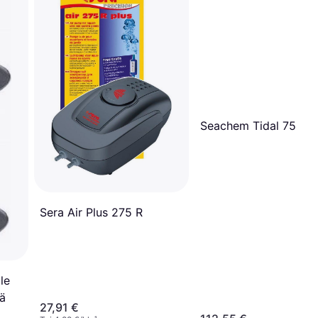
Seachem Tidal 75
Sera Air Plus 275 R
le
ä
27,91 €