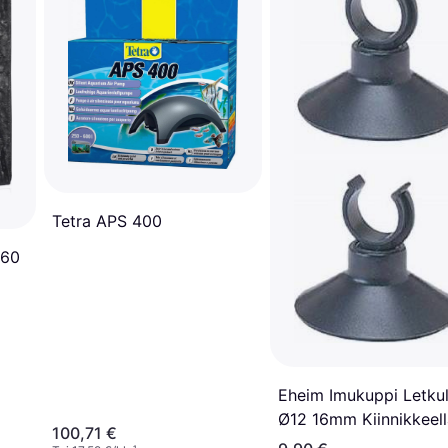
Tetra APS 400
 60
Eheim Imukuppi Letkul
Ø12 16mm Kiinnikkeell
100,71 €