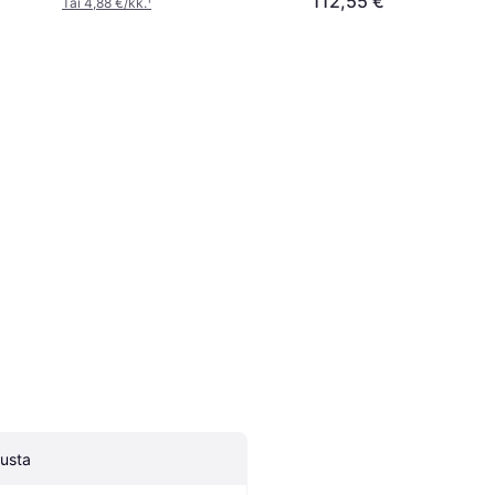
112,55 €
Tai 4,88 €/kk.
¹
usta