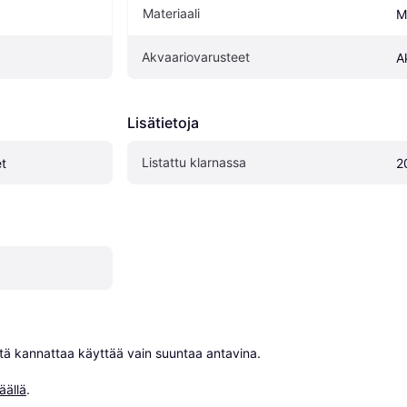
Materiaali
M
Akvaariovarusteet
A
Lisätietoja
Listattu klarnassa
t
2
niitä kannattaa käyttää vain suuntaa antavina.

äällä
.