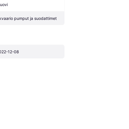
uovi
kvaario pumput ja suodattimet
022-12-08