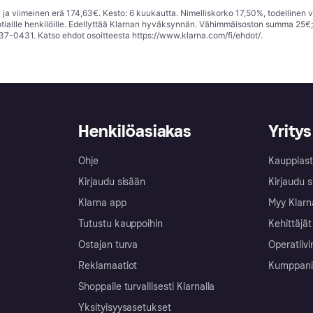
ja viimeinen erä 174,63€. Kesto: 6 kuukautta. Nimelliskorko 17,50%, todellinen 
tiaille henkilöille. Edellyttää Klarnan hyväksynnän. Vähimmäisoston summa 25€
37-0431. Katso ehdot osoitteesta
https://www.klarna.com/fi/ehdot/
.
Henkilöasiakas
Yritys
Ohje
Kauppiast
Kirjaudu sisään
Kirjaudu s
Klarna app
Myy Klarn
Tutustu kauppoihin
Kehittäjät
Ostajan turva
Operatiivi
Reklamaatiot
Kumppanit 
Shoppaile turvallisesti Klarnalla
Yksityisyysasetukset