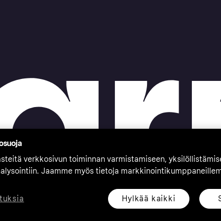
tosuoja
teitä verkkosivun toiminnan varmistamiseen, yksilöllistämi
nalysointiin. Jaamme myös tietoja markkinointikumppaneille
Hylkää kaikki
tuksia
eserved. Klarna Bank AB (publ). Sveavägen 46, 111 34