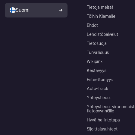
Tietoja meistä
Suomi
Töihin Klarnalle
Ehdot
Lehdistöpalvelut
Tietosuoja
Turvallisuus
Wikipink
Kestävyys
Esteettömyys
Auto-Track
Yhteystiedot
Yhteystiedot viranomais
tietopyynnöille
Hyvä hallintotapa
Sijoittajasuhteet