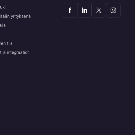
uki
isään yrityksenä
alla
nen tila
ja integraatiot