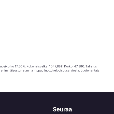
vuosikorko 17,50%. Kokonaisvelka: 1047,88€. Korko: 47,88€. Talletus
; enimmäisoston summa riippuu luottokelpoisuusarviosta. Luotonantaja:
Seuraa