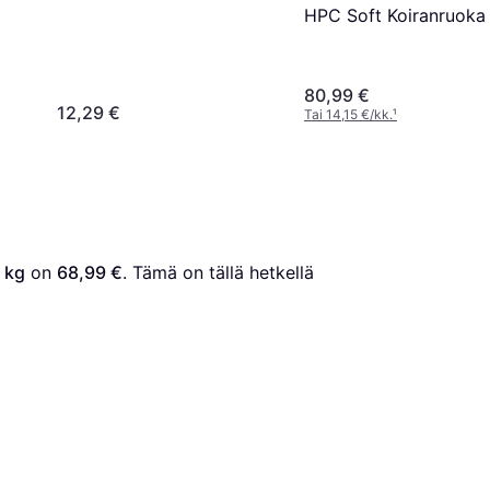
HPC Soft Koiranruoka
12.5 kg
80,99 €
12,29 €
Tai 14,15 €/kk.
¹
 kg
 on 
68,99 €
. Tämä on tällä hetkellä 