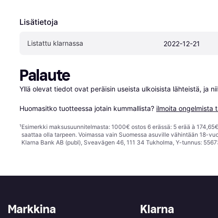
Lisätietoja
Listattu klarnassa
2022-12-21
Palaute
Yllä olevat tiedot ovat peräisin useista ulkoisista lähteistä, ja 
Huomasitko tuotteessa jotain kummallista? 
ilmoita ongelmista t
¹
Esimerkki maksusuunnitelmasta: 1000€ ostos 6 erässä: 5 erää à 174,65€ 
saattaa olla tarpeen. Voimassa vain Suomessa asuville vähintään 18-vuo
Klarna Bank AB (publ), Sveavägen 46, 111 34 Tukholma, Y-tunnus: 5567
Markkina
Klarna