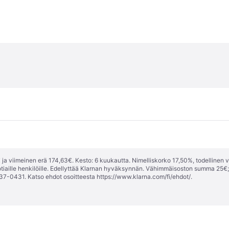
ja viimeinen erä 174,63€. Kesto: 6 kuukautta. Nimelliskorko 17,50%, todellinen 
tiaille henkilöille. Edellyttää Klarnan hyväksynnän. Vähimmäisoston summa 25€
37-0431. Katso ehdot osoitteesta
https://www.klarna.com/fi/ehdot/
.