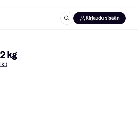
Kirjaudu sisään
totarvikkeet
rna?
2 kg
kit
 kategoriat