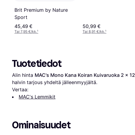
kg
Brit Premium by Nature
Sport
45,49 €
50,99 €
Tai 7,95 €/kk.
¹
Tai 8,91 €/kk.
¹
Tuotetiedot
Alin hinta 
MAC's Mono Kana Koiran Kuivaruoka 2 x 12
halvin tarjous yhdeltä jälleenmyyjältä.
Vertaa:
MAC's Lemmikit
Ominaisuudet