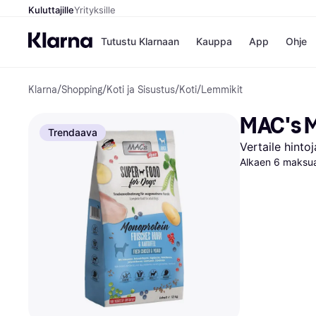
Kuluttajille
Yrityksille
Tutustu Klarnaan
Kauppa
App
Ohje
Klarna
/
Shopping
/
Koti ja Sisustus
/
Koti
/
Lemmikit
Kaupat
Mak
Booking.
Mak
MAC's M
Gigantti
Mak
Trendaava
H&M
Mak
Vertaile hinto
Peten Koi
Mak
Alkaen 6 maksua
Wolt
Rah
Mob
Kauppahakem