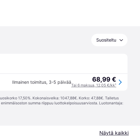
Suositeltu
68,99 €
Ilmainen toimitus
,
3-5 päivää
Tai 6 maksua, 12,05 €/kk
¹
vuosikorko 17,50%. Kokonaisvelka: 1047,88€. Korko: 47,88€. Talletus
; enimmäisoston summa riippuu luottokelpoisuusarviosta. Luotonantaja:
Näytä kaikki