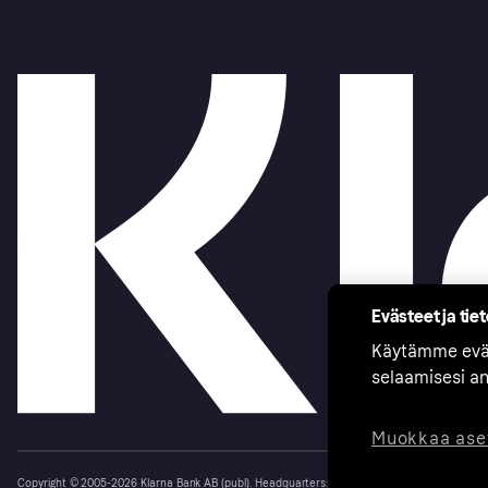
Evästeet ja tie
Käytämme eväs
selaamisesi a
Muokkaa ase
Copyright © 2005-2026 Klarna Bank AB (publ). Headquarters: Stockholm, Sweden. All rights r