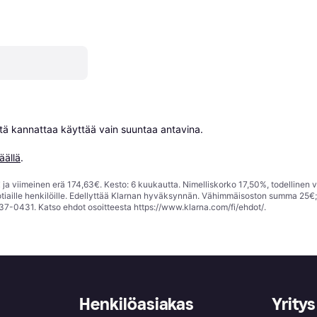
niitä kannattaa käyttää vain suuntaa antavina.

äällä
.
ja viimeinen erä 174,63€. Kesto: 6 kuukautta. Nimelliskorko 17,50%, todellinen 
tiaille henkilöille. Edellyttää Klarnan hyväksynnän. Vähimmäisoston summa 25€
37-0431. Katso ehdot osoitteesta
https://www.klarna.com/fi/ehdot/
.
Henkilöasiakas
Yritys