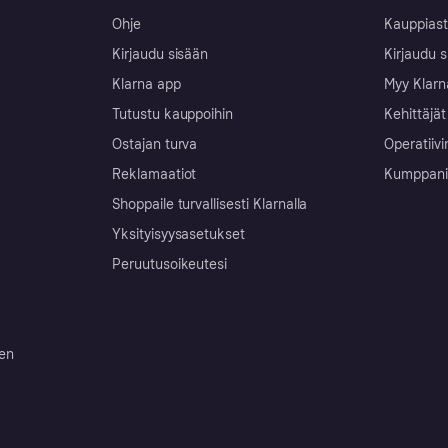
Ohje
Kauppiast
Kirjaudu sisään
Kirjaudu s
Klarna app
Myy Klarn
Tutustu kauppoihin
Kehittäjät
Ostajan turva
Operatiivi
Reklamaatiot
Kumppanit 
Shoppaile turvallisesti Klarnalla
Yksityisyysasetukset
Peruutusoikeutesi
ten