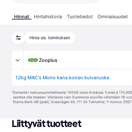
Hinnat
Hintahistoria
Tuotetiedot
Ominaisuudet
Hinta sis. toimituksen
Zooplus
12kg MAC's Mono kana koiran kuivaruoka
¹
Esimerkki maksusuunnitelmasta: 1000€ ostos 6 erässä: 5 erää à 174,65€ 
saattaa olla tarpeen. Voimassa vain Suomessa asuville vähintään 18-vuo
Klarna Bank AB (publ), Sveavägen 46, 111 34 Tukholma, Y-tunnus: 5567
Liittyvät tuotteet