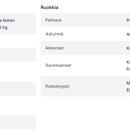
Ruokkia
Pakkaus
 Koiran 
P
2 kg
Ikäryhmä
A
Ainesosat
Ka
K
Ravintoaineet
F
M
Ruokatyyppi
E