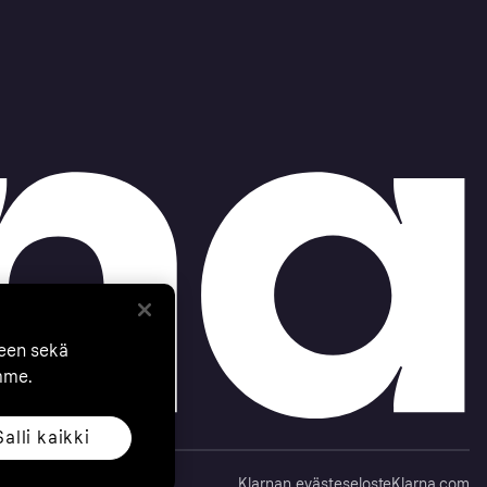
seen sekä
mme.
Salli kaikki
Klarnan evästeseloste
Klarna.com