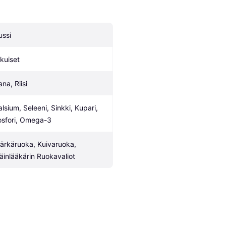
ussi
ikuiset
na, Riisi
alsium, Seleeni, Sinkki, Kupari, 
osfori, Omega-3
ärkäruoka, Kuivaruoka, 
läinlääkärin Ruokavaliot