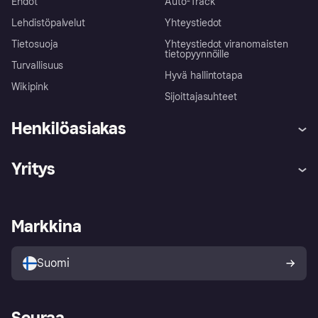
Ehdot
Auto-Track
Lehdistöpalvelut
Yhteystiedot
Tietosuoja
Yhteystiedot viranomaisten
tietopyynnöille
Turvallisuus
Hyvä hallintotapa
Wikipink
Sijoittajasuhteet
Henkilöasiakas
Ohje
Reklamaatiot
Yritys
Kirjaudu sisään
Shoppaile turvallisesti Klarnalla
Kauppiastuki
Kehittäjät
Klarna app
Yksityisyysasetukset
Kirjaudu sisään yrityksenä
Operatiivinen tila
Markkina
Tutustu kauppoihin
Peruutusoikeutesi
Myy Klarnalla
Kumppanit ja integraatiot
Ostajan turva
Suomi
Seuraa