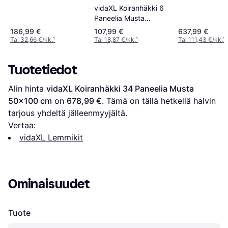
vidaXL Koiranhäkki 6
Paneelia Musta
50x100 cm
186,99 €
107,99 €
637,99 €
Tai 32,66 €/kk.
¹
Tai 18,87 €/kk.
¹
Tai 111,43 €/kk.
¹
Tuotetiedot
Alin hinta 
vidaXL Koiranhäkki 34 Paneelia Musta 
50x100 cm
 on 
678,99 €
. Tämä on tällä hetkellä halvin 
tarjous yhdeltä jälleenmyyjältä.
Vertaa:
vidaXL Lemmikit
Ominaisuudet
Tuote