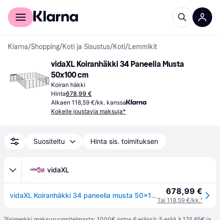
Kuluttajille
Yrityksille
Klarna
/
Shopping
/
Koti ja Sisustus
/
Koti
/
Lemmikit
vidaXL Koiranhäkki 34 Paneelia Musta 
50x100 cm
Koiran häkki
Hinta
678,99 €
Alkaen 118,59 €/kk. kanssa
Kokeile joustavia maksuja*
Suositeltu
Hinta sis. toimituksen
vidaXL
678,99 €
vidaXL Koiranhäkki 34 paneelia musta 50x100 cm jauhemaalattu teräs
Tai 118,59 €/kk.
¹
¹
Esimerkki maksusuunnitelmasta: 1000€ ostos 6 erässä: 5 erää à 174,65€ ja