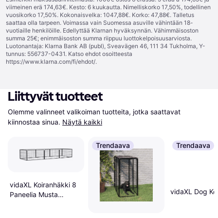
viimeinen erä 174,63€. Kesto: 6 kuukautta. Nimelliskorko 17,50%, todellinen
vuosikorko 17,50%. Kokonaisvelka: 1047,88€. Korko: 47,88€. Talletus
saattaa olla tarpeen. Voimassa vain Suomessa asuville vähintään 18-
vuotiaille henkilöille. Edellyttää Klarnan hyväksynnän. Vähimmäisoston
summa 25€; enimmäisoston summa riippuu luottokelpoisuusarviosta.
Luotonantaja: Klarna Bank AB (publ), Sveavägen 46, 111 34 Tukholma, Y-
tunnus: 556737-0431. Katso ehdot osoitteesta
https://www.klarna.com/fi/ehdot/
.
Liittyvät tuotteet
Olemme valinneet valikoiman tuotteita, jotka saattavat 
kiinnostaa sinua.
Näytä kaikki
Trendaava
Trendaava
vidaXL Koiranhäkki 8
vidaXL Dog Ke
Paneelia Musta
100x50 cm