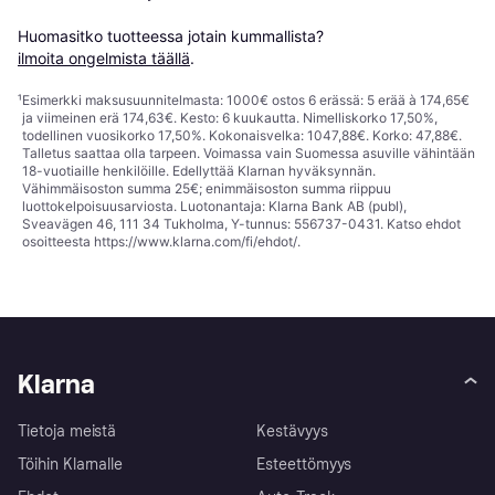
Huomasitko tuotteessa jotain kummallista? 
ilmoita ongelmista täällä
.
¹
Esimerkki maksusuunnitelmasta: 1000€ ostos 6 erässä: 5 erää à 174,65€
ja viimeinen erä 174,63€. Kesto: 6 kuukautta. Nimelliskorko 17,50%,
todellinen vuosikorko 17,50%. Kokonaisvelka: 1047,88€. Korko: 47,88€.
Talletus saattaa olla tarpeen. Voimassa vain Suomessa asuville vähintään
18-vuotiaille henkilöille. Edellyttää Klarnan hyväksynnän.
Vähimmäisoston summa 25€; enimmäisoston summa riippuu
luottokelpoisuusarviosta. Luotonantaja: Klarna Bank AB (publ),
Sveavägen 46, 111 34 Tukholma, Y-tunnus: 556737-0431. Katso ehdot
osoitteesta
https://www.klarna.com/fi/ehdot/
.
Klarna
Tietoja meistä
Kestävyys
Töihin Klarnalle
Esteettömyys