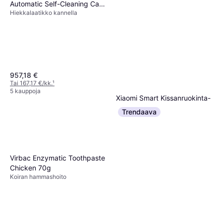
Automatic Self-Cleaning Cat
Hiekkalaatikko kannella
Litter Box - Black
957,18 €
Tai 167,17 €/kk.
¹
5 kauppoja
Xiaomi Smart Kissanruokinta-
automaatti
Trendaava
Kissatarvike
158 €
3 kauppoja
Virbac Enzymatic Toothpaste
Chicken 70g
Koiran hammashoito