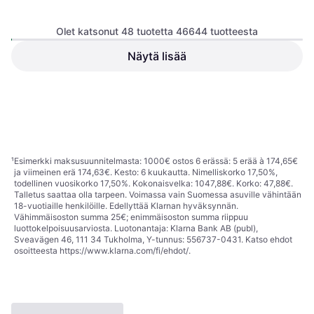
Olet katsonut 48 tuotetta 46644 tuotteesta
Royal Canin Hypoallergenic
2kg Koiranruoka
Näytä lisää
Hill's Prescription Diet i/d
Canine
98,99 €
Tai 17,29 €/kk.
¹
21,90 €
5 kauppoja
5 kauppoja
1
2
3
...
488
...
972
¹
Esimerkki maksusuunnitelmasta: 1000€ ostos 6 erässä: 5 erää à 174,65€
ja viimeinen erä 174,63€. Kesto: 6 kuukautta. Nimelliskorko 17,50%,
todellinen vuosikorko 17,50%. Kokonaisvelka: 1047,88€. Korko: 47,88€.
Talletus saattaa olla tarpeen. Voimassa vain Suomessa asuville vähintään
18-vuotiaille henkilöille. Edellyttää Klarnan hyväksynnän.
Vähimmäisoston summa 25€; enimmäisoston summa riippuu
luottokelpoisuusarviosta. Luotonantaja: Klarna Bank AB (publ),
Sveavägen 46, 111 34 Tukholma, Y-tunnus: 556737-0431. Katso ehdot
osoitteesta
https://www.klarna.com/fi/ehdot/
.