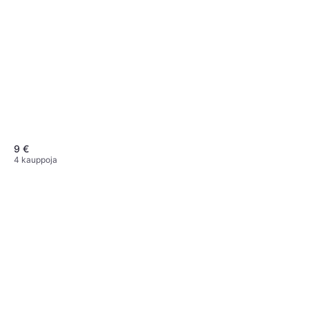
9 €
4 kauppoja
Trixie Toothpaste with Beef
Aroma
Koiran hammashoito
2,79 €
4 kauppoja