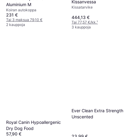
Kissanvessa
Aluminium M
Kissatarvike
Koiran autokoppa
231 €
444,13 €
Tai 3 maksua 79,10 €
Tai 77,57 €/kk.
¹
2 kauppoja
3 kauppoja
Ever Clean Extra Strength
Unscented
Royal Canin Hypoallergenic
Dry Dog Food
57,90 €
23,99 €