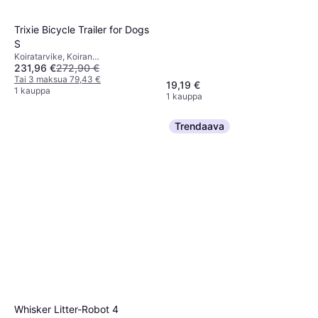
Ulko
Trixie Bicycle Trailer for Dogs
S
Koiratarvike, Koiran
231,96 €
272,90 €
pyöräperäkärry
Tai 3 maksua 79,43 €
19,19 €
1 kauppa
1 kauppa
Trendaava
Whisker Litter-Robot 4