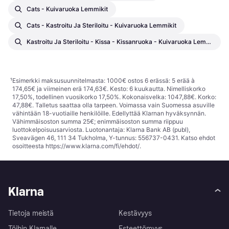
Cats - Kuivaruoka Lemmikit
Cats - Kastroitu Ja Steriloitu - Kuivaruoka Lemmikit
Kastroitu Ja Steriloitu - Kissa - Kissanruoka - Kuivaruoka Lemmikit
¹
Esimerkki maksusuunnitelmasta: 1000€ ostos 6 erässä: 5 erää à
174,65€ ja viimeinen erä 174,63€. Kesto: 6 kuukautta. Nimelliskorko
17,50%, todellinen vuosikorko 17,50%. Kokonaisvelka: 1047,88€. Korko:
47,88€. Talletus saattaa olla tarpeen. Voimassa vain Suomessa asuville
vähintään 18-vuotiaille henkilöille. Edellyttää Klarnan hyväksynnän.
Vähimmäisoston summa 25€; enimmäisoston summa riippuu
luottokelpoisuusarviosta. Luotonantaja: Klarna Bank AB (publ),
Sveavägen 46, 111 34 Tukholma, Y-tunnus: 556737-0431. Katso ehdot
osoitteesta
https://www.klarna.com/fi/ehdot/
.
Klarna
Tietoja meistä
Kestävyys
Töihin Klarnalle
Esteettömyys