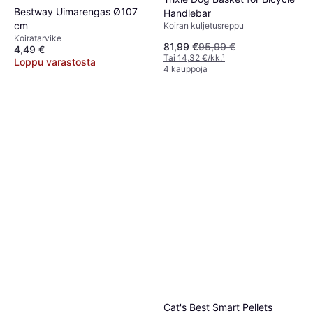
Bestway Uimarengas Ø107
Handlebar
cm
Koiran kuljetusreppu
Koiratarvike
81,99 €
95,99 €
4,49 €
Tai 14,32 €/kk.
¹
Loppu varastosta
4 kauppoja
Cat's Best Smart Pellets