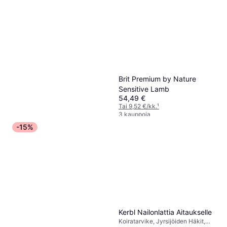
Brit Premium by Nature
Sensitive Lamb
54,49 €
Tai 9,52 €/kk.
¹
3 kauppoja
-15%
Nutrolin Nutrolin Skin & Coat
265 ml
Koiran ihonhoito
19,50 €
5 kauppoja
Kerbl Nailonlattia Aitaukselle
Koiratarvike, Jyrsijöiden Häkit,