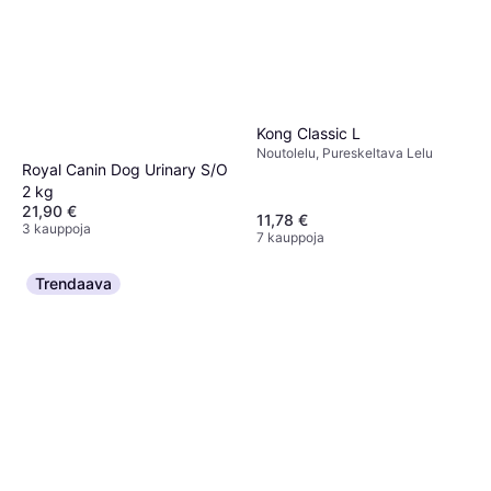
Kong Classic L
Noutolelu, Pureskeltava Lelu
Royal Canin Dog Urinary S/O
2 kg
21,90 €
11,78 €
3 kauppoja
7 kauppoja
Trendaava