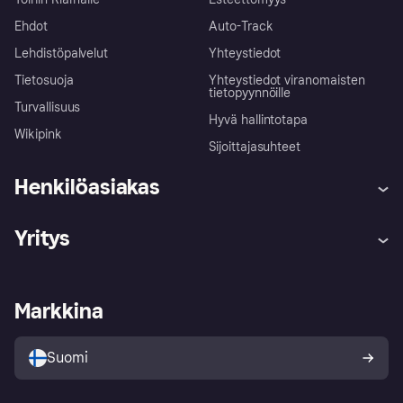
Ehdot
Auto-Track
Lehdistöpalvelut
Yhteystiedot
Tietosuoja
Yhteystiedot viranomaisten
tietopyynnöille
Turvallisuus
Hyvä hallintotapa
Wikipink
Sijoittajasuhteet
Henkilöasiakas
Ohje
Reklamaatiot
Yritys
Kirjaudu sisään
Shoppaile turvallisesti Klarnalla
Kauppiastuki
Kehittäjät
Klarna app
Yksityisyysasetukset
Kirjaudu sisään yrityksenä
Operatiivinen tila
Markkina
Tutustu kauppoihin
Peruutusoikeutesi
Myy Klarnalla
Kumppanit ja integraatiot
Ostajan turva
Suomi