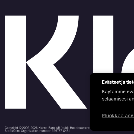
Evästeet ja tie
Käytämme eväs
selaamisesi a
Muokkaa ase
Copyright © 2005-2026 Klarna Bank AB (publ). Headquarters: Stockholm, Sweden. All rights r
Stockholm. Organization number: 556737-0431