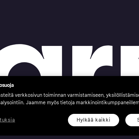
tosuoja
teitä verkkosivun toiminnan varmistamiseen, yksilöllistämi
nalysointiin. Jaamme myös tietoja markkinointikumppaneille
Hylkää kaikki
tuksia
eserved. Klarna Bank AB (publ). Sveavägen 46, 111 34