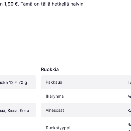
n 
1,90 €
. Tämä on tällä hetkellä halvin 
Ruokkia
Pakkaus
uoka 12 x 70 g
T
Ikäryhmä
A
Ainesosat
siä, Kissa, Koira
K
R
Ruokatyyppi