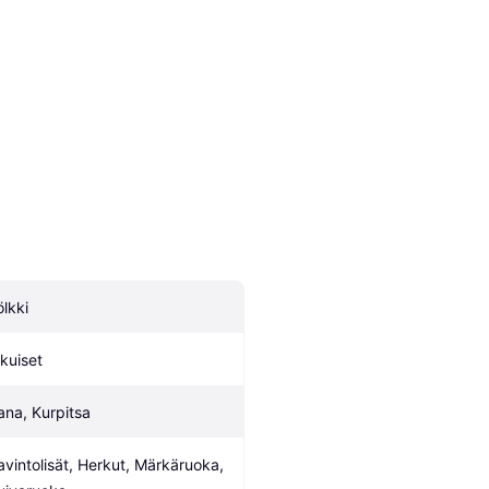
ölkki
ikuiset
ana, Kurpitsa
avintolisät, Herkut, Märkäruoka, 