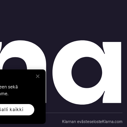
seen sekä
mme.
Salli kaikki
Klarnan evästeseloste
Klarna.com