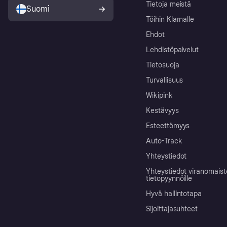
Tietoja meistä
Suomi
Töihin Klarnalle
Ehdot
Lehdistöpalvelut
Tietosuoja
Turvallisuus
Wikipink
Kestävyys
Esteettömyys
Auto-Track
Yhteystiedot
Yhteystiedot viranomais
tietopyynnöille
Hyvä hallintotapa
Sijoittajasuhteet