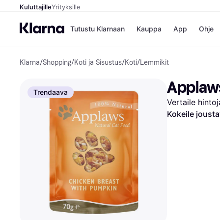
Kuluttajille
Yrityksille
Tutustu Klarnaan
Kauppa
App
Ohje
Klarna
/
Shopping
/
Koti ja Sisustus
/
Koti
/
Lemmikit
Kaupat
Mak
Booking.
Mak
Applaws
Gigantti
Mak
Trendaava
H&M
Mak
Vertaile hinto
Peten Koi
Mak
Wolt
Rah
Kokeile joust
Mob
Kauppahakem