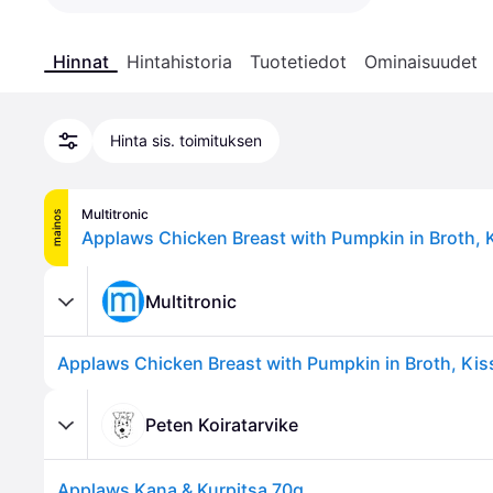
Hinnat
Hintahistoria
Tuotetiedot
Ominaisuudet
Hinta sis. toimituksen
Multitronic
mainos
Multitronic
Peten Koiratarvike
Applaws Kana & Kurpitsa 70g