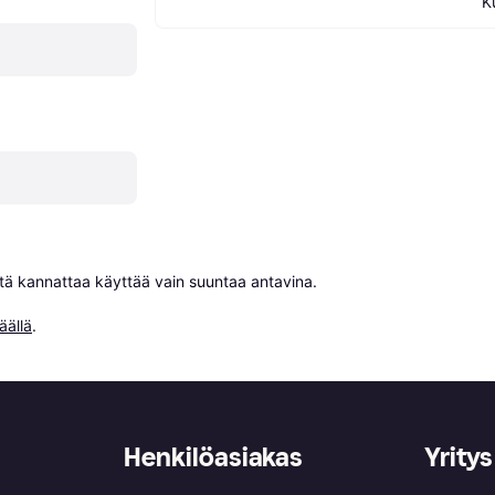
K
niitä kannattaa käyttää vain suuntaa antavina.

äällä
.
Henkilöasiakas
Yritys