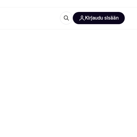
Kirjaudu sisään
totarvikkeet
rna?
 kategoriat