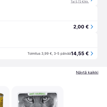
Tai 5,72 €/kk.
2,00 €
14,55 €
Toimitus 3,99 €
,
3-5 päivää
Näytä kaikki