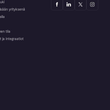
uki
isään yrityksenä
alla
nen tila
ja integraatiot