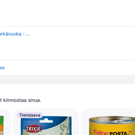
Chicken & Pumpkin 70 g - Kissat - Kissanruoka - Märkäruoka - Applaws
ws
 kiinnostaa sinua.
Trendaava