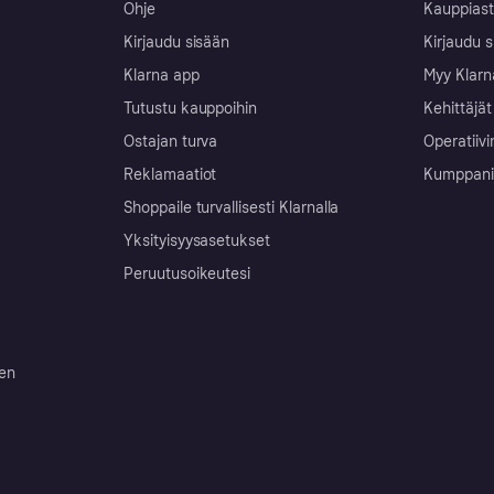
Ohje
Kauppiast
Kirjaudu sisään
Kirjaudu s
Klarna app
Myy Klarn
Tutustu kauppoihin
Kehittäjät
Ostajan turva
Operatiivi
Reklamaatiot
Kumppanit 
Shoppaile turvallisesti Klarnalla
Yksityisyysasetukset
Peruutusoikeutesi
ten