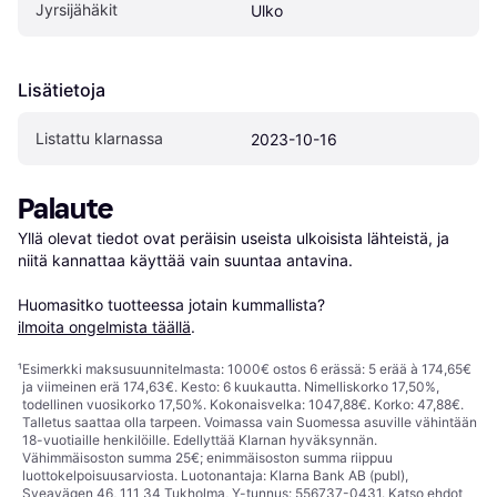
Jyrsijähäkit
Ulko
Lisätietoja
Listattu klarnassa
2023-10-16
Palaute
Yllä olevat tiedot ovat peräisin useista ulkoisista lähteistä, ja 
niitä kannattaa käyttää vain suuntaa antavina.

Huomasitko tuotteessa jotain kummallista? 
ilmoita ongelmista täällä
.
¹
Esimerkki maksusuunnitelmasta: 1000€ ostos 6 erässä: 5 erää à 174,65€
ja viimeinen erä 174,63€. Kesto: 6 kuukautta. Nimelliskorko 17,50%,
todellinen vuosikorko 17,50%. Kokonaisvelka: 1047,88€. Korko: 47,88€.
Talletus saattaa olla tarpeen. Voimassa vain Suomessa asuville vähintään
18-vuotiaille henkilöille. Edellyttää Klarnan hyväksynnän.
Vähimmäisoston summa 25€; enimmäisoston summa riippuu
luottokelpoisuusarviosta. Luotonantaja: Klarna Bank AB (publ),
Sveavägen 46, 111 34 Tukholma, Y-tunnus: 556737-0431. Katso ehdot