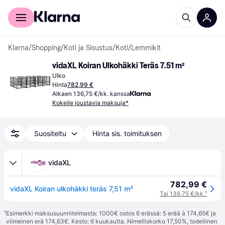
Kuluttajille
Yrityksille
Klarna
/
Shopping
/
Koti ja Sisustus
/
Koti
/
Lemmikit
vidaXL Koiran Ulkohäkki Teräs 7.51 m²
Ulko
Hinta
782,99 €
Alkaen 136,75 €/kk. kanssa
Kokeile joustavia maksuja*
Suositeltu
Hinta sis. toimituksen
vidaXL
782,99 €
vidaXL Koiran ulkohäkki teräs 7,51 m²
Tai 136,75 €/kk.
¹
¹
Esimerkki maksusuunnitelmasta: 1000€ ostos 6 erässä: 5 erää à 174,65€ ja
viimeinen erä 174,63€. Kesto: 6 kuukautta. Nimelliskorko 17,50%, todellinen