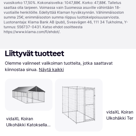
vuosikorko 17,50%. Kokonaisvelka: 1047,88€. Korko: 47,88€. Talletus
saattaa olla tarpeen. Voimassa vain Suomessa asuville vähintään 18-
vuotiaille henkilöille. Edellyttää Klarnan hyväksynnän. Vähimmäisoston
summa 25€; enimmäisoston summa riippuu luottokelpoisuusarviosta.
Luotonantaja: Klarna Bank AB (publ), Sveavägen 46, 111 34 Tukholma, Y-
tunnus: 556737-0431. Katso ehdot osoitteesta
https://www.klarna.com/fi/ehdot/
.
Liittyvät tuotteet
Olemme valinneet valikoiman tuotteita, jotka saattavat 
kiinnostaa sinua.
Näytä kaikki
vidaXL Koiran
Ulkohäkki Terä
vidaXL Koiran
m²
Ulkohäkki Katoksella
600 x 200 x 150 cm