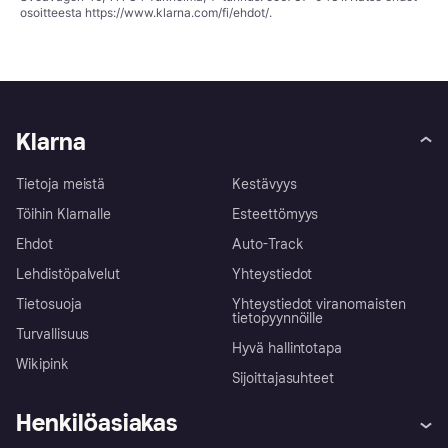
osoitteesta
https://www.klarna.com/fi/ehdot/
.
Klarna
Tietoja meistä
Kestävyys
Töihin Klarnalle
Esteettömyys
Ehdot
Auto-Track
Lehdistöpalvelut
Yhteystiedot
Tietosuoja
Yhteystiedot viranomaisten
tietopyynnöille
Turvallisuus
Hyvä hallintotapa
Wikipink
Sijoittajasuhteet
Henkilöasiakas