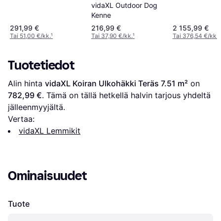
vidaXL Outdoor Dog
Kenne
291,99 €
216,99 €
2 155,99 €
Tai 51,00 €/kk.
¹
Tai 37,90 €/kk.
¹
Tai 376,54 €/kk.
¹
Tuotetiedot
Alin hinta 
vidaXL Koiran Ulkohäkki Teräs 7.51 m²
 on 
782,99 €
. Tämä on tällä hetkellä halvin tarjous yhdeltä 
jälleenmyyjältä.
Vertaa:
vidaXL Lemmikit
Ominaisuudet
Tuote