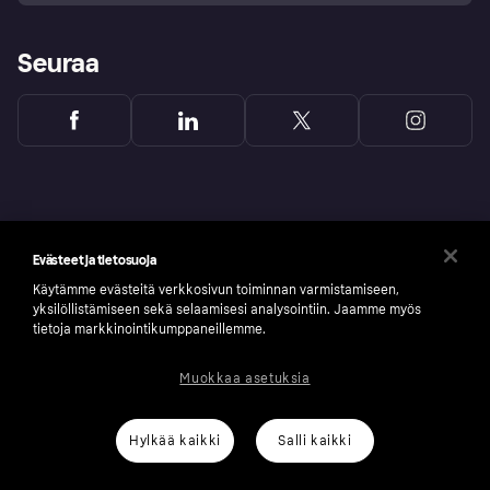
Seuraa
Evästeet ja tietosuoja
Käytämme evästeitä verkkosivun toiminnan varmistamiseen,
yksilöllistämiseen sekä selaamisesi analysointiin. Jaamme myös
tietoja markkinointikumppaneillemme.
Muokkaa asetuksia
Copyright © 2005-2026 Klarna Bank AB (publ). Headquarters: Stockholm, Sweden. All
rights reserved. Klarna Bank AB (publ). Sveavägen 46, 111 34 Stockholm. Organization
number: 556737-0431
Hylkää kaikki
Salli kaikki
Klarnan evästeseloste
Klarna.com