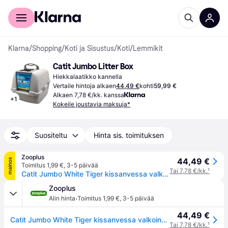
Kuluttajille
Yrityksille
Klarna
/
Shopping
/
Koti ja Sisustus
/
Koti
/
Lemmikit
Catit Jumbo Litter Box
Hiekkalaatikko kannella
Vertaile hintoja alkaen
44,49 €
kohti
59,99 €
Alkaen 7,78 €/kk. kanssa
+
1
Kokeile joustavia maksuja*
Suositeltu
Hinta sis. toimituksen
Zooplus
44,49 €
mainos
Toimitus 1,99 €
,
3-5 päivää
Tai 7,78 €/kk.
¹
Catit Jumbo White Tiger kissanvessa valkoinen tiikerikuviolla
Zooplus
·
Alin hinta
Toimitus 1,99 €
,
3-5 päivää
44,49 €
Catit Jumbo White Tiger kissanvessa valkoinen tiikerikuviolla
Tai 7,78 €/kk.
¹