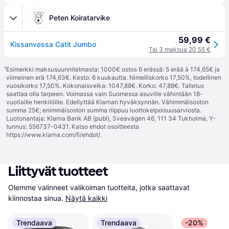
Peten Koiratarvike
59,99 €
Kissanvessa Catit Jumbo
Tai 3 maksua 20,55 €
¹
Esimerkki maksusuunnitelmasta: 1000€ ostos 6 erässä: 5 erää à 174,65€ ja
viimeinen erä 174,63€. Kesto: 6 kuukautta. Nimelliskorko 17,50%, todellinen
vuosikorko 17,50%. Kokonaisvelka: 1047,88€. Korko: 47,88€. Talletus
saattaa olla tarpeen. Voimassa vain Suomessa asuville vähintään 18-
vuotiaille henkilöille. Edellyttää Klarnan hyväksynnän. Vähimmäisoston
summa 25€; enimmäisoston summa riippuu luottokelpoisuusarviosta.
Luotonantaja: Klarna Bank AB (publ), Sveavägen 46, 111 34 Tukholma, Y-
tunnus: 556737-0431. Katso ehdot osoitteesta
https://www.klarna.com/fi/ehdot/
.
Liittyvät tuotteet
Olemme valinneet valikoiman tuotteita, jotka saattavat 
kiinnostaa sinua.
Näytä kaikki
Trendaava
Trendaava
-20%