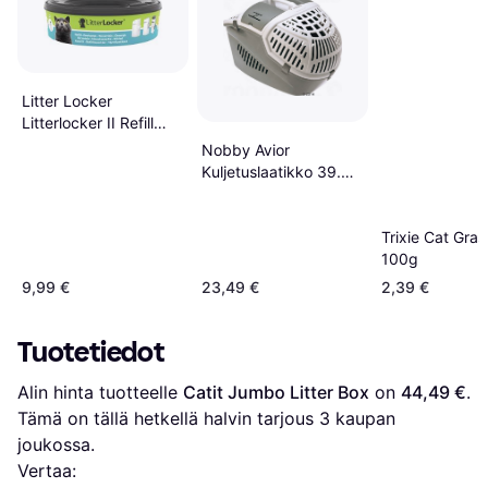
Litter Locker
Litterlocker II Refill
Cartridge
Nobby Avior
Kuljetuslaatikko 39.5
x 57.5 x 40.5 cm
Trixie Cat Grass
100g
9,99 €
23,49 €
2,39 €
Tuotetiedot
Alin hinta tuotteelle 
Catit Jumbo Litter Box
 on 
44,49 €
. 
Tämä on tällä hetkellä halvin tarjous 
3
 kaupan 
joukossa.
Vertaa: