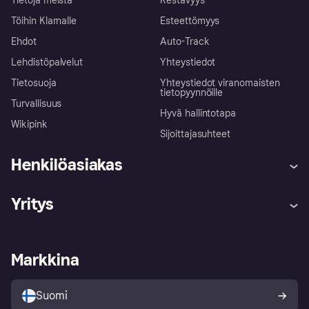
Tietoja meistä
Kestävyys
Töihin Klarnalle
Esteettömyys
Ehdot
Auto-Track
Lehdistöpalvelut
Yhteystiedot
Tietosuoja
Yhteystiedot viranomaisten
tietopyynnöille
Turvallisuus
Hyvä hallintotapa
Wikipink
Sijoittajasuhteet
Henkilöasiakas
Ohje
Reklamaatiot
Yritys
Kirjaudu sisään
Shoppaile turvallisesti Klarnalla
Kauppiastuki
Kehittäjät
Klarna app
Yksityisyysasetukset
Kirjaudu sisään yrityksenä
Operatiivinen tila
Markkina
Tutustu kauppoihin
Peruutusoikeutesi
Myy Klarnalla
Kumppanit ja integraatiot
Ostajan turva
Suomi