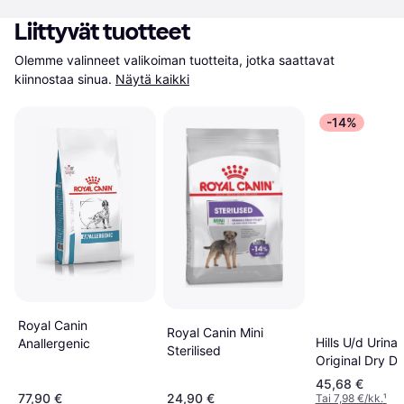
Liittyvät tuotteet
Olemme valinneet valikoiman tuotteita, jotka saattavat 
kiinnostaa sinua.
Näytä kaikki
-14%
Royal Canin
Royal Canin Mini
Hills U/d Urina
Anallergenic
Sterilised
Original Dry D
4 kg
45,68 €
77,90 €
24,90 €
Tai 7,98 €/kk.
¹