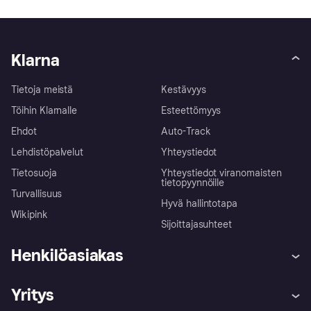
Klarna
Tietoja meistä
Kestävyys
Töihin Klarnalle
Esteettömyys
Ehdot
Auto-Track
Lehdistöpalvelut
Yhteystiedot
Tietosuoja
Yhteystiedot viranomaisten
tietopyynnöille
Turvallisuus
Hyvä hallintotapa
Wikipink
Sijoittajasuhteet
Henkilöasiakas
Ohje
Reklamaatiot
Yritys
Kirjaudu sisään
Shoppaile turvallisesti Klarnalla