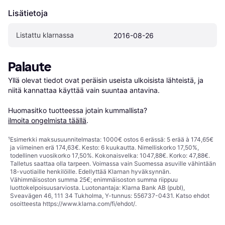
Lisätietoja
Listattu klarnassa
2016-08-26
Palaute
Yllä olevat tiedot ovat peräisin useista ulkoisista lähteistä, ja 
niitä kannattaa käyttää vain suuntaa antavina.

Huomasitko tuotteessa jotain kummallista? 
ilmoita ongelmista täällä
.
¹
Esimerkki maksusuunnitelmasta: 1000€ ostos 6 erässä: 5 erää à 174,65€
ja viimeinen erä 174,63€. Kesto: 6 kuukautta. Nimelliskorko 17,50%,
todellinen vuosikorko 17,50%. Kokonaisvelka: 1047,88€. Korko: 47,88€.
Talletus saattaa olla tarpeen. Voimassa vain Suomessa asuville vähintään
18-vuotiaille henkilöille. Edellyttää Klarnan hyväksynnän.
Vähimmäisoston summa 25€; enimmäisoston summa riippuu
luottokelpoisuusarviosta. Luotonantaja: Klarna Bank AB (publ),
Sveavägen 46, 111 34 Tukholma, Y-tunnus: 556737-0431. Katso ehdot
osoitteesta
https://www.klarna.com/fi/ehdot/
.