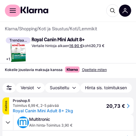
Kuluttajille
Yrityksille
Klarna
/
Shopping
/
Koti ja Sisustus
/
Koti
/
Lemmikit
Royal Canin Mini Adult 8+
Trendaava
Vertaile hintoja alkaen
16,90 €
kohti
20,73 €
+
1
Kokeile joustavia maksuja kanssa
Opettele miten
Versiot
Suositeltu
Hinta sis. toimituksen
Proshop.fi
mainos
20,73 €
Toimitus 6,99 €
,
2-5 päivää
Royal Canin Mini Adult 8+ 2kg
Multitronic
·
Alin hinta
Toimitus 3,90 €