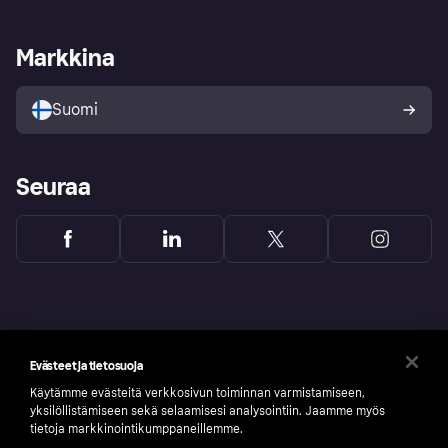
Kauppiastuki
Kehittäjät
Klarna app
Yksityisyysasetukset
Kirjaudu sisään yrityksenä
Operatiivinen tila
Markkina
Tutustu kauppoihin
Peruutusoikeutesi
Myy Klarnalla
Kumppanit ja integraatiot
Ostajan turva
Suomi
Seuraa
Evästeet ja tietosuoja
Käytämme evästeitä verkkosivun toiminnan varmistamiseen,
yksilöllistämiseen sekä selaamisesi analysointiin. Jaamme myös
tietoja markkinointikumppaneillemme.