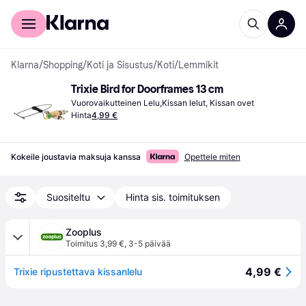
Kuluttajille
Yrityksille
Klarna
/
Shopping
/
Koti ja Sisustus
/
Koti
/
Lemmikit
Trixie Bird for Doorframes 13 cm
Vuorovaikutteinen Lelu,Kissan lelut, Kissan ovet
Hinta
4,99 €
Kokeile joustavia maksuja kanssa
Opettele miten
Suositeltu
Hinta sis. toimituksen
Zooplus
Toimitus 3,99 €
,
3-5 päivää
4,99 €
Trixie ripustettava kissanlelu