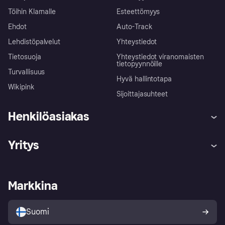
Töihin Klarnalle
Esteettömyys
Ehdot
Auto-Track
Lehdistöpalvelut
Yhteystiedot
Tietosuoja
Yhteystiedot viranomaisten
tietopyynnöille
Turvallisuus
Hyvä hallintotapa
Wikipink
Sijoittajasuhteet
Henkilöasiakas
Ohje
Reklamaatiot
Yritys
Kirjaudu sisään
Shoppaile turvallisesti Klarnalla
Kauppiastuki
Kehittäjät
Klarna app
Yksityisyysasetukset
Kirjaudu sisään yrityksenä
Operatiivinen tila
Markkina
Tutustu kauppoihin
Peruutusoikeutesi
Myy Klarnalla
Kumppanit ja integraatiot
Ostajan turva
Suomi