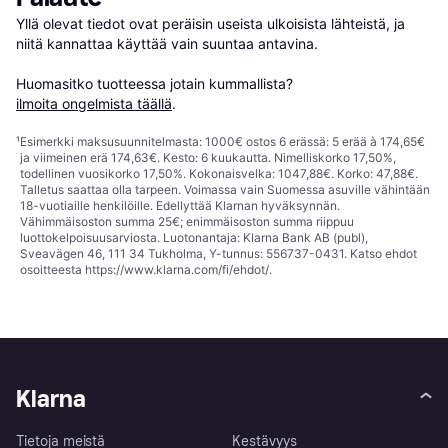
Yllä olevat tiedot ovat peräisin useista ulkoisista lähteistä, ja 
niitä kannattaa käyttää vain suuntaa antavina.

Huomasitko tuotteessa jotain kummallista? 
ilmoita ongelmista täällä
.
¹
Esimerkki maksusuunnitelmasta: 1000€ ostos 6 erässä: 5 erää à 174,65€
ja viimeinen erä 174,63€. Kesto: 6 kuukautta. Nimelliskorko 17,50%,
todellinen vuosikorko 17,50%. Kokonaisvelka: 1047,88€. Korko: 47,88€.
Talletus saattaa olla tarpeen. Voimassa vain Suomessa asuville vähintään
18-vuotiaille henkilöille. Edellyttää Klarnan hyväksynnän.
Vähimmäisoston summa 25€; enimmäisoston summa riippuu
luottokelpoisuusarviosta. Luotonantaja: Klarna Bank AB (publ),
Sveavägen 46, 111 34 Tukholma, Y-tunnus: 556737-0431. Katso ehdot
osoitteesta
https://www.klarna.com/fi/ehdot/
.
Klarna
Tietoja meistä
Kestävyys