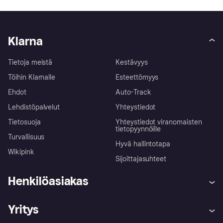
Klarna
Tietoja meistä
Kestävyys
Töihin Klarnalle
Esteettömyys
Ehdot
Auto-Track
Lehdistöpalvelut
Yhteystiedot
Tietosuoja
Yhteystiedot viranomaisten
tietopyynnöille
Turvallisuus
Hyvä hallintotapa
Wikipink
Sijoittajasuhteet
Henkilöasiakas
Ohje
Reklamaatiot
Yritys
Kirjaudu sisään
Shoppaile turvallisesti Klarnalla