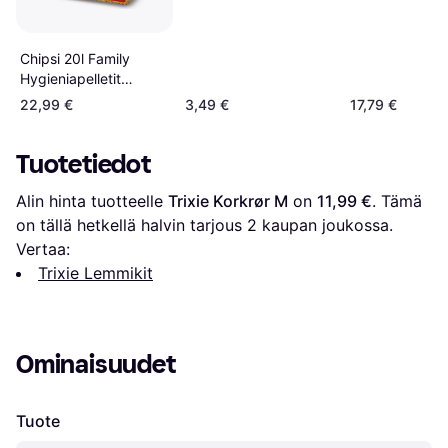
Chipsi 20l Family
Hygieniapelletit
Maissista
22,99 €
3,49 €
17,79 €
Tuotetiedot
Alin hinta tuotteelle 
Trixie Korkrør M
 on 
11,99 €
. Tämä 
on tällä hetkellä halvin tarjous 
2
 kaupan joukossa.
Vertaa:
Trixie Lemmikit
Ominaisuudet
Tuote