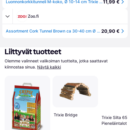
11,99 €
Luonnonkorkkitunneli M-koko, Ø 10-14 cm Trixie pieneläimille
Zoo.fi
20,90 €
Assortment Cork Tunnel Brown ca 30-40 cm Ø 14 cm - Pieneläimet - Pesät ja häkkitarvikkeet - Leikkitunnelit ja Putket - Trixie
Liittyvät tuotteet
Olemme valinneet valikoiman tuotteita, jotka saattavat 
kiinnostaa sinua.
Näytä kaikki
Trixie Bridge
Trixie Silta 65
Pieneläintalot