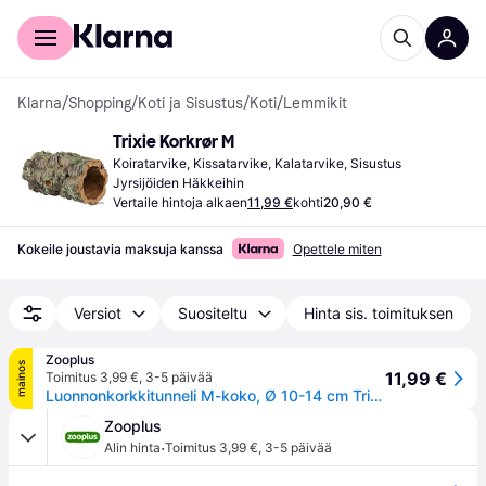
Kuluttajille
Yrityksille
Klarna
/
Shopping
/
Koti ja Sisustus
/
Koti
/
Lemmikit
Trixie Korkrør M
Koiratarvike, Kissatarvike, Kalatarvike, Sisustus 
Jyrsijöiden Häkkeihin
Vertaile hintoja alkaen
11,99 €
kohti
20,90 €
Kokeile joustavia maksuja kanssa
Opettele miten
Versiot
Suositeltu
Hinta sis. toimituksen
Zooplus
mainos
11,99 €
Toimitus 3,99 €
,
3-5 päivää
Luonnonkorkkitunneli M-koko, Ø 10-14 cm Trixie pieneläimille
Zooplus
·
Alin hinta
Toimitus 3,99 €
,
3-5 päivää