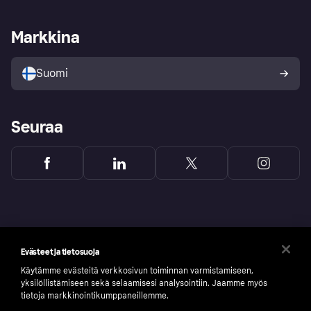
Kauppiastuki
Kehittäjät
Klarna app
Yksityisyysasetukset
Kirjaudu sisään yrityksenä
Operatiivinen tila
Markkina
Tutustu kauppoihin
Peruutusoikeutesi
Myy Klarnalla
Kumppanit ja integraatiot
Ostajan turva
Suomi
Seuraa
Evästeet ja tietosuoja
Käytämme evästeitä verkkosivun toiminnan varmistamiseen,
yksilöllistämiseen sekä selaamisesi analysointiin. Jaamme myös
tietoja markkinointikumppaneillemme.