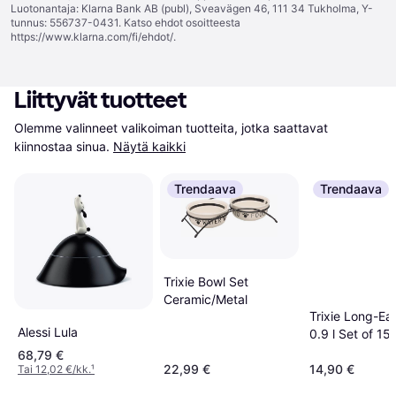
Luotonantaja: Klarna Bank AB (publ), Sveavägen 46, 111 34 Tukholma, Y-
tunnus: 556737-0431. Katso ehdot osoitteesta
https://www.klarna.com/fi/ehdot/
.
Liittyvät tuotteet
Olemme valinneet valikoiman tuotteita, jotka saattavat 
kiinnostaa sinua.
Näytä kaikki
Trendaava
Trendaava
Trixie Bowl Set
Ceramic/Metal
Trixie Long-Ea
Alessi Lula
0.9 l Set of 15
68,79 €
22,99 €
14,90 €
Tai 12,02 €/kk.
¹