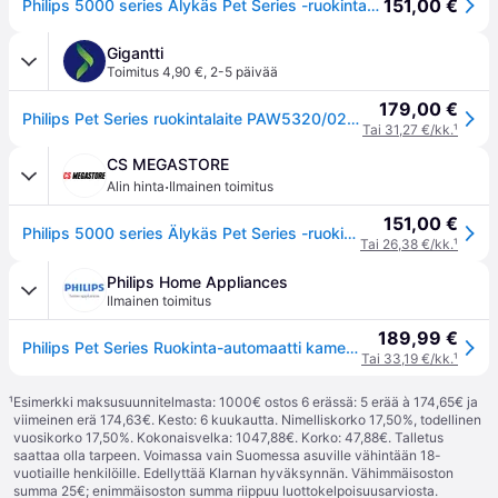
151,00 €
Philips 5000 series Älykäs Pet Series -ruokinta-automaatti ja kamera (PAW5320/02), Automaattinen lemmikinruokintalaite, Muovi, Sisätila, Teho, Univ...
Gigantti
Toimitus 4,90 €
,
2-5 päivää
179,00 €
Philips Pet Series ruokintalaite PAW5320/02 (musta)
Tai 31,27 €/kk.
¹
CS MEGASTORE
·
Alin hinta
Ilmainen toimitus
151,00 €
Philips 5000 series Älykäs Pet Series -ruokinta-automaatti ja kamera (PAW5320/02), Automaattinen lemmikinruokintalaite, Muovi, Sisätila, Teho, Universaali, 4,5 L
Tai 26,38 €/kk.
¹
Philips Home Appliances
Ilmainen toimitus
189,99 €
Philips Pet Series Ruokinta-automaatti kameralla PAW5320/02
Tai 33,19 €/kk.
¹
¹
Esimerkki maksusuunnitelmasta: 1000€ ostos 6 erässä: 5 erää à 174,65€ ja
viimeinen erä 174,63€. Kesto: 6 kuukautta. Nimelliskorko 17,50%, todellinen
vuosikorko 17,50%. Kokonaisvelka: 1047,88€. Korko: 47,88€. Talletus
saattaa olla tarpeen. Voimassa vain Suomessa asuville vähintään 18-
vuotiaille henkilöille. Edellyttää Klarnan hyväksynnän. Vähimmäisoston
summa 25€; enimmäisoston summa riippuu luottokelpoisuusarviosta.