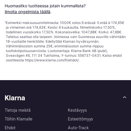
Huomasitko tuotteessa jotain kummallista? 
ilmoita ongelmista täällä
.
¹
Esimerkki maksusuunnitelmasta: 1000€ ostos 6 erässä: 5 erää à 174,65€
ja viimeinen erä 174,63€. Kesto: 6 kuukautta. Nimelliskorko 17,50%,
todellinen vuosikorko 17,50%. Kokonaisvelka: 1047,88€. Korko: 47,88€.
Talletus saattaa olla tarpeen. Voimassa vain Suomessa asuville vähintään
18-vuotiaille henkilöille. Edellyttää Klarnan hyväksynnän.
Vähimmäisoston summa 25€; enimmäisoston summa riippuu
luottokelpoisuusarviosta. Luotonantaja: Klarna Bank AB (publ),
Sveavägen 46, 111 34 Tukholma, Y-tunnus: 556737-0431. Katso ehdot
osoitteesta
https://www.klarna.com/fi/ehdot/
.
Klarna
Tietoja meistä
Kestävyys
Töihin Klarnalle
Esteettömyys
Ehdot
Auto-Track