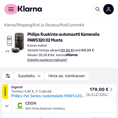
Kuluttajille
Yrityksille
Klarna
/
Shopping
/
Koti ja Sisustus
/
Koti
/
Lemmikit
Philips Ruokinta-automaatti Kameralla 
PAW5320 02 Musta
Koiran kulhot
Vertaile hintoja alkaen
151,00 €
kohti
189,99 €
+
1
Alkaen 26,38 €/kk. kanssa
Kokeile joustavia maksuja*
Suositeltu
Hinta sis. toimituksen
Gigantti
179,00 €
mainos
Toimitus 4,90 €
,
2-5 päivää
Tai 31,27 €/kk.
¹
Philips Pet Series ruokintalaite PAW5320/02 (musta)
CDON
·
Alin hinta
Ilmainen toimitus