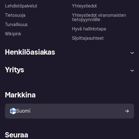
Lehdistöpalvelut
Yhteystiedot
Tietosuoja
Yhteystiedot viranomaisten
tietopyynnöille
Turvallisuus
Hyvä hallintotapa
Wikipink
Sijoittajasuhteet
Henkilöasiakas
Ohje
Reklamaatiot
Yritys
Kirjaudu sisään
Shoppaile turvallisesti Klarnalla
Kauppiastuki
Kehittäjät
Klarna app
Yksityisyysasetukset
Kirjaudu sisään yrityksenä
Operatiivinen tila
Markkina
Tutustu kauppoihin
Peruutusoikeutesi
Myy Klarnalla
Kumppanit ja integraatiot
Ostajan turva
Suomi
Seuraa