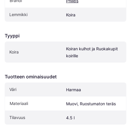
Brändi
Philips
Lemmikki
Koira
Tyyppi
Koiran kulhot ja Ruokakupit 
Koira
koirille
Tuotteen ominaisuudet
Väri
Harmaa
Materiaali
Muovi, Ruostumaton teräs
Tilavuus
4.5 l