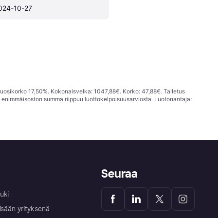
024-10-27
vuosikorko 17,50%. Kokonaisvelka: 1047,88€. Korko: 47,88€. Talletus
; enimmäisoston summa riippuu luottokelpoisuusarviosta. Luotonantaja:
Seuraa
uki
isään yrityksenä