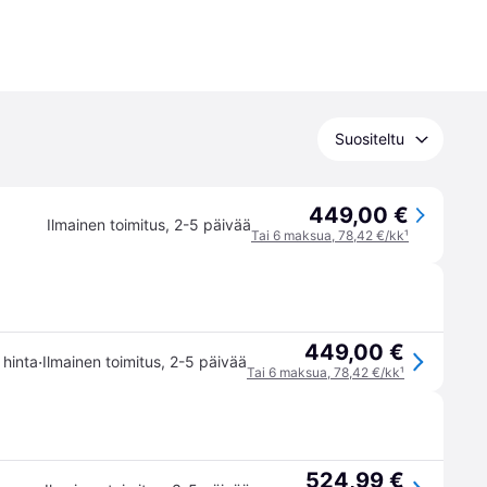
Suositeltu
449,00 €
Ilmainen toimitus
,
2-5 päivää
Tai 6 maksua, 78,42 €/kk
¹
449,00 €
·
 hinta
Ilmainen toimitus
,
2-5 päivää
Tai 6 maksua, 78,42 €/kk
¹
524,99 €