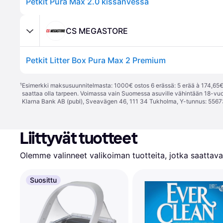
Petkit Pura Max 2.0 kissanvessa
CS MEGASTORE
Petkit Litter Box Pura Max 2 Premium
¹
Esimerkki maksusuunnitelmasta: 1000€ ostos 6 erässä: 5 erää à 174,65€ 
saattaa olla tarpeen. Voimassa vain Suomessa asuville vähintään 18-vuo
Klarna Bank AB (publ), Sveavägen 46, 111 34 Tukholma, Y-tunnus: 5567
Liittyvät tuotteet
Olemme valinneet valikoiman tuotteita, jotka saattavat
Suosittu