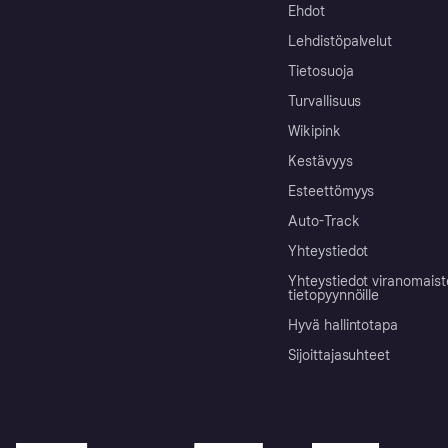
Ehdot
Lehdistöpalvelut
Tietosuoja
Turvallisuus
Wikipink
Kestävyys
Esteettömyys
Auto-Track
Yhteystiedot
Yhteystiedot viranomais
tietopyynnöille
Hyvä hallintotapa
Sijoittajasuhteet