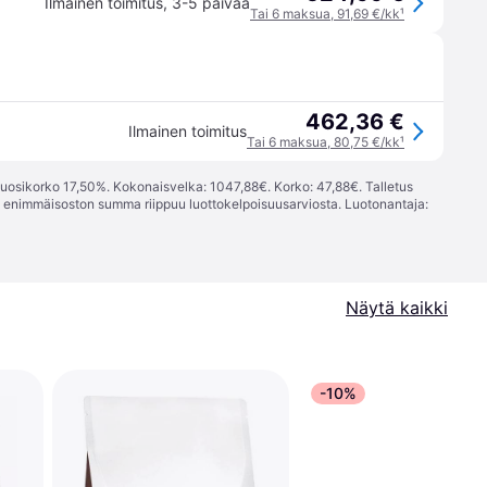
Ilmainen toimitus
,
3-5 päivää
Tai 6 maksua, 91,69 €/kk
¹
462,36 €
Ilmainen toimitus
Tai 6 maksua, 80,75 €/kk
¹
vuosikorko 17,50%. Kokonaisvelka: 1047,88€. Korko: 47,88€. Talletus
; enimmäisoston summa riippuu luottokelpoisuusarviosta. Luotonantaja:
Näytä kaikki
-10%