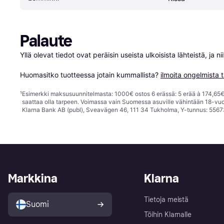
Palaute
Yllä olevat tiedot ovat peräisin useista ulkoisista lähteistä, ja 
Huomasitko tuotteessa jotain kummallista? 
ilmoita ongelmista t
¹
Esimerkki maksusuunnitelmasta: 1000€ ostos 6 erässä: 5 erää à 174,65€ 
saattaa olla tarpeen. Voimassa vain Suomessa asuville vähintään 18-vuo
Klarna Bank AB (publ), Sveavägen 46, 111 34 Tukholma, Y-tunnus: 5567
Markkina
Klarna
Tietoja meistä
Suomi
Töihin Klarnalle