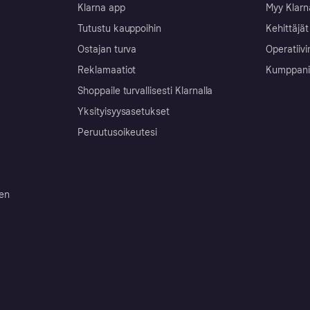
Klarna app
Myy Klarn
Tutustu kauppoihin
Kehittäjät
Ostajan turva
Operatiivi
Reklamaatiot
Kumppanit 
Shoppaile turvallisesti Klarnalla
Yksityisyysasetukset
Peruutusoikeutesi
ten