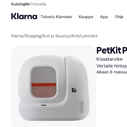
Kuluttajille
Yrityksille
Tutustu Klarnaan
Kauppa
App
Ohje
Klarna
/
Shopping
/
Koti ja Sisustus
/
Koti
/
Lemmikit
Kaupat
Ma
Booking.
Mak
PetKit 
Gigantti
Mak
H&M
Mak
Kissatarvike
Peten Koi
kul
Wolt
Mak
Vertaile hinto
Rah
Alkaen 6 maksua
Mob
Kauppahakem