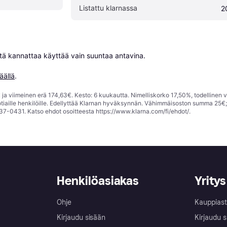
Listattu klarnassa
2
niitä kannattaa käyttää vain suuntaa antavina.

äällä
.
ja viimeinen erä 174,63€. Kesto: 6 kuukautta. Nimelliskorko 17,50%, todellinen 
tiaille henkilöille. Edellyttää Klarnan hyväksynnän. Vähimmäisoston summa 25€
37-0431. Katso ehdot osoitteesta
https://www.klarna.com/fi/ehdot/
.
Henkilöasiakas
Yritys
Ohje
Kauppiast
Kirjaudu sisään
Kirjaudu s