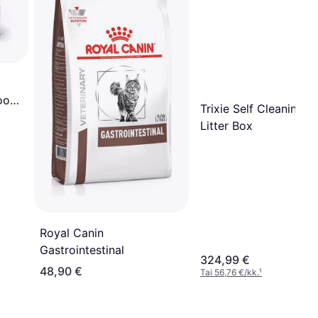
Food
Trixie Self Cleaning C
Litter Box
Royal Canin
Gastrointestinal
324,99 €
48,90 €
Tai 56,76 €/kk.
¹