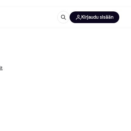
Kirjaudu sisään
totarvikkeet
rna?
it
 kategoriat