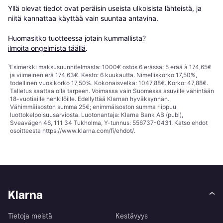
Yllä olevat tiedot ovat peräisin useista ulkoisista lähteistä, ja 
niitä kannattaa käyttää vain suuntaa antavina.

Huomasitko tuotteessa jotain kummallista? 
ilmoita ongelmista täällä
.
¹
Esimerkki maksusuunnitelmasta: 1000€ ostos 6 erässä: 5 erää à 174,65€
ja viimeinen erä 174,63€. Kesto: 6 kuukautta. Nimelliskorko 17,50%,
todellinen vuosikorko 17,50%. Kokonaisvelka: 1047,88€. Korko: 47,88€.
Talletus saattaa olla tarpeen. Voimassa vain Suomessa asuville vähintään
18-vuotiaille henkilöille. Edellyttää Klarnan hyväksynnän.
Vähimmäisoston summa 25€; enimmäisoston summa riippuu
luottokelpoisuusarviosta. Luotonantaja: Klarna Bank AB (publ),
Sveavägen 46, 111 34 Tukholma, Y-tunnus: 556737-0431. Katso ehdot
osoitteesta
https://www.klarna.com/fi/ehdot/
.
Klarna
Tietoja meistä
Kestävyys