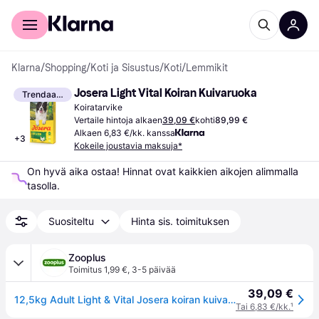
Kuluttajille
Yrityksille
Klarna
/
Shopping
/
Koti ja Sisustus
/
Koti
/
Lemmikit
Josera Light Vital Koiran Kuivaruoka
Trendaava
Koiratarvike
Vertaile hintoja alkaen
39,09 €
kohti
89,99 €
Alkaen 6,83 €/kk. kanssa
+
3
Kokeile joustavia maksuja*
On hyvä aika ostaa! Hinnat ovat kaikkien aikojen alimmalla 
tasolla.
Suositeltu
Hinta sis. toimituksen
Zooplus
Toimitus 1,99 €
,
3-5 päivää
39,09 €
12,5kg Adult Light & Vital Josera koiran kuivaruoka
Tai 6,83 €/kk.
¹