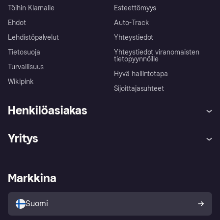
Töihin Klarnalle
Esteettömyys
Ehdot
Auto-Track
Lehdistöpalvelut
Yhteystiedot
Tietosuoja
Yhteystiedot viranomaisten
tietopyynnöille
Turvallisuus
Hyvä hallintotapa
Wikipink
Sijoittajasuhteet
Henkilöasiakas
Ohje
Reklamaatiot
Yritys
Kirjaudu sisään
Shoppaile turvallisesti Klarnalla
Kauppiastuki
Kehittäjät
Klarna app
Yksityisyysasetukset
Kirjaudu sisään yrityksenä
Operatiivinen tila
Markkina
Tutustu kauppoihin
Peruutusoikeutesi
Myy Klarnalla
Kumppanit ja integraatiot
Ostajan turva
Suomi