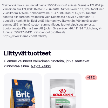
¹
Esimerkki maksusuunnitelmasta: 1000€ ostos 6 erässä: 5 erää à 174,65€ ja
viimeinen erä 174,63€. Kesto: 6 kuukautta. Nimelliskorko 17,50%, todellinen
vuosikorko 17,50%. Kokonaisvelka: 1047,88€. Korko: 47,88€. Talletus
saattaa olla tarpeen. Voimassa vain Suomessa asuville vähintään 18-
vuotiaille henkilöille. Edellyttää Klarnan hyväksynnän. Vähimmäisoston
summa 25€; enimmäisoston summa riippuu luottokelpoisuusarviosta.
Luotonantaja: Klarna Bank AB (publ), Sveavägen 46, 111 34 Tukholma, Y-
tunnus: 556737-0431. Katso ehdot osoitteesta
https://www.klarna.com/fi/ehdot/
.
Liittyvät tuotteet
Olemme valinneet valikoiman tuotteita, jotka saattavat 
kiinnostaa sinua.
Näytä kaikki
-15%