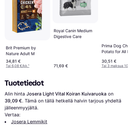
Royal Canin Medium
Digestive Care
Prima Dog Chi
Brit Premium by
Potato for All F
Nature Adult M
Grown Dogs
34,81 €
30,51 €
71,69 €
Tai 6,08 €/kk.
¹
Tai 3 maksua 10,
Tuotetiedot
Alin hinta 
Josera Light Vital Koiran Kuivaruoka
 on 
39,09 €
. Tämä on tällä hetkellä halvin tarjous yhdeltä 
jälleenmyyjältä.
Vertaa:
Josera Lemmikit