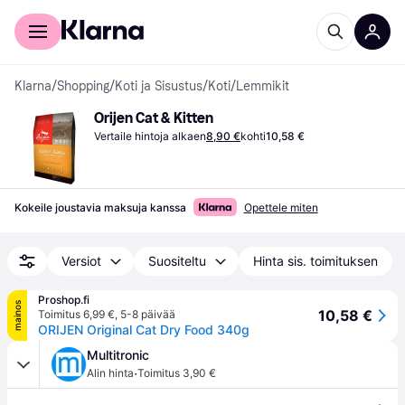
Kuluttajille
Yrityksille
Klarna
/
Shopping
/
Koti ja Sisustus
/
Koti
/
Lemmikit
Orijen Cat & Kitten
Vertaile hintoja alkaen
8,90 €
kohti
10,58 €
Kokeile joustavia maksuja kanssa
Opettele miten
Versiot
Suositeltu
Hinta sis. toimituksen
Proshop.fi
mainos
10,58 €
Toimitus 6,99 €
,
5-8 päivää
ORIJEN Original Cat Dry Food 340g
Multitronic
·
Alin hinta
Toimitus 3,90 €