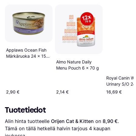
Applaws Ocean Fish
Märkäruoka 24 x 156
Almo Nature Daily
g
Menu Pouch 6 x 70 g
Royal Canin We
Urinary S/O 24
Set of 12
2,90 €
2,14 €
16,69 €
Tuotetiedot
Alin hinta tuotteelle 
Orijen Cat & Kitten
 on 
8,90 €
. 
Tämä on tällä hetkellä halvin tarjous 
4
 kaupan 
joukossa.