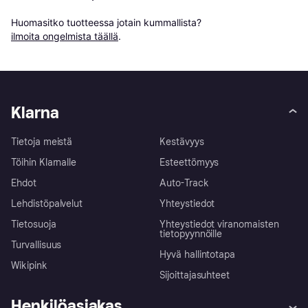
Huomasitko tuotteessa jotain kummallista? 
ilmoita ongelmista täällä
.
Klarna
Tietoja meistä
Kestävyys
Töihin Klarnalle
Esteettömyys
Ehdot
Auto-Track
Lehdistöpalvelut
Yhteystiedot
Tietosuoja
Yhteystiedot viranomaisten
tietopyynnöille
Turvallisuus
Hyvä hallintotapa
Wikipink
Sijoittajasuhteet
Henkilöasiakas