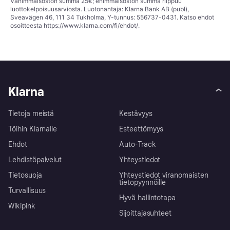
Vähimmäisoston summa 25€; enimmäisoston summa riippuu
luottokelpoisuusarviosta. Luotonantaja: Klarna Bank AB (publ),
Sveavägen 46, 111 34 Tukholma, Y-tunnus: 556737-0431. Katso ehdot
osoitteesta
https://www.klarna.com/fi/ehdot/
.
Klarna
Tietoja meistä
Kestävyys
Töihin Klarnalle
Esteettömyys
Ehdot
Auto-Track
Lehdistöpalvelut
Yhteystiedot
Tietosuoja
Yhteystiedot viranomaisten
tietopyynnöille
Turvallisuus
Hyvä hallintotapa
Wikipink
Sijoittajasuhteet