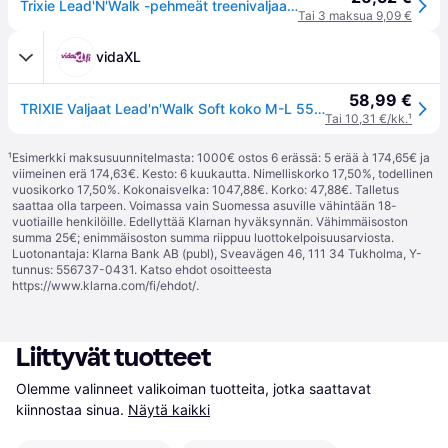
Trixie Lead'N'Walk -pehmeät treenivaljaat, koko M-L
Tai 3 maksua 9,09 €
vidaXL
58,99 €
TRIXIE Valjaat Lead'n'Walk Soft koko M-L 55-90 cm musta 13056
Tai 10,31 €/kk.
¹
¹
Esimerkki maksusuunnitelmasta: 1000€ ostos 6 erässä: 5 erää à 174,65€ ja
viimeinen erä 174,63€. Kesto: 6 kuukautta. Nimelliskorko 17,50%, todellinen
vuosikorko 17,50%. Kokonaisvelka: 1047,88€. Korko: 47,88€. Talletus
saattaa olla tarpeen. Voimassa vain Suomessa asuville vähintään 18-
vuotiaille henkilöille. Edellyttää Klarnan hyväksynnän. Vähimmäisoston
summa 25€; enimmäisoston summa riippuu luottokelpoisuusarviosta.
Luotonantaja: Klarna Bank AB (publ), Sveavägen 46, 111 34 Tukholma, Y-
tunnus: 556737-0431. Katso ehdot osoitteesta
https://www.klarna.com/fi/ehdot/
.
Liittyvät tuotteet
Olemme valinneet valikoiman tuotteita, jotka saattavat 
kiinnostaa sinua.
Näytä kaikki