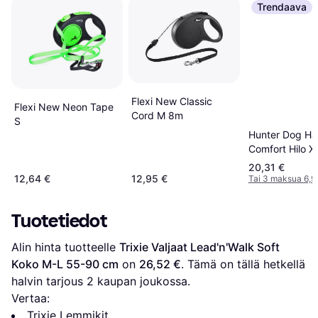
Trendaava
Flexi New Classic
Flexi New Neon Tape
Cord M 8m
S
Hunter Dog Ha
Comfort Hilo X
20,31 €
12,64 €
12,95 €
Tai 3 maksua 6,9
Tuotetiedot
Alin hinta tuotteelle 
Trixie Valjaat Lead'n'Walk Soft 
Koko M-L 55-90 cm
 on 
26,52 €
. Tämä on tällä hetkellä 
halvin tarjous 
2
 kaupan joukossa.
Vertaa:
Trixie Lemmikit