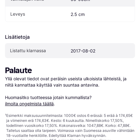
Leveys
2.5 cm
Lisätietoja
Listattu klarnassa
2017-08-02
Palaute
Yllä olevat tiedot ovat peräisin useista ulkoisista lähteistä, ja 
niitä kannattaa käyttää vain suuntaa antavina.

Huomasitko tuotteessa jotain kummallista? 
ilmoita ongelmista täällä
.
¹
Esimerkki maksusuunnitelmasta: 1000€ ostos 6 erässä: 5 erää à 174,65€
ja viimeinen erä 174,63€. Kesto: 6 kuukautta. Nimelliskorko 17,50%,
todellinen vuosikorko 17,50%. Kokonaisvelka: 1047,88€. Korko: 47,88€.
Talletus saattaa olla tarpeen. Voimassa vain Suomessa asuville vähintään
18-vuotiaille henkilöille. Edellyttää Klarnan hyväksynnän.