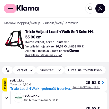
Kuluttajille
Yrityksille
Klarna
/
Shopping
/
Koti ja Sisustus
/
Koti
/
Lemmikit
Trixie Valjaat Lead'n'Walk Soft Koko M-L 
55-90 cm
Koiran Valjaat, Koiran Taluttimet
Vertaile hintoja alkaen
26,52 €
kohti
58,99 €
Alkaen 3 maksua 9,09 € kanssa
Kokeile joustavia maksuja*
Versiot
Suositeltu
Hinta sis. toimituksen
retkitukku
26,52 €
mainos
Toimitus 5,80 €
Tai 3 maksua 9,09 €
Trixie Lead'N'Walk -pehmeät treenivaljaat, koko M-L
retkitukku
·
Alin hinta
Toimitus 5,80 €
26,52 €