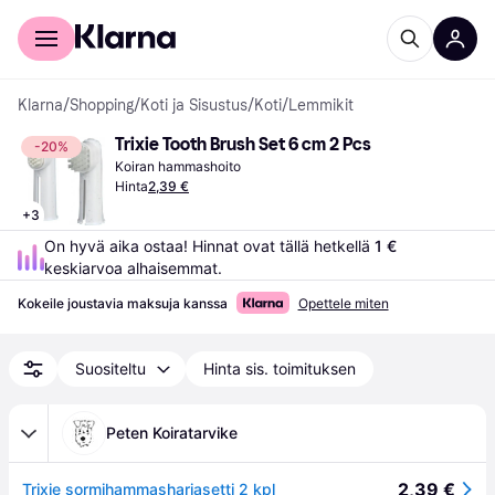
Kuluttajille
Yrityksille
Klarna
/
Shopping
/
Koti ja Sisustus
/
Koti
/
Lemmikit
Trixie Tooth Brush Set 6 cm 2 Pcs
-20%
Koiran hammashoito
Hinta
2,39 €
+
3
On hyvä aika ostaa! Hinnat ovat tällä hetkellä 
1 €
keskiarvoa alhaisemmat.
Kokeile joustavia maksuja kanssa
Opettele miten
Suositeltu
Hinta sis. toimituksen
Peten Koiratarvike
2,39 €
Trixie sormihammasharjasetti 2 kpl