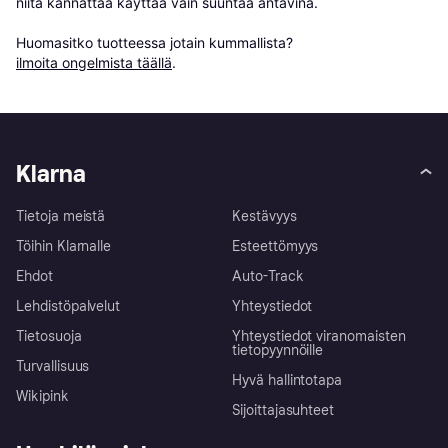
niitä kannattaa käyttää vain suuntaa antavina.

Huomasitko tuotteessa jotain kummallista? 
ilmoita ongelmista täällä
.
Klarna
Tietoja meistä
Kestävyys
Töihin Klarnalle
Esteettömyys
Ehdot
Auto-Track
Lehdistöpalvelut
Yhteystiedot
Tietosuoja
Yhteystiedot viranomaisten
tietopyynnöille
Turvallisuus
Hyvä hallintotapa
Wikipink
Sijoittajasuhteet