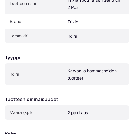
Trixie Tooth Brush Set 6 cm 
Tuotteen nimi
2 Pcs
Brändi
Trixie
Lemmikki
Koira
Tyyppi
Karvan ja hammashoidon 
Koira
tuotteet
Tuotteen ominaisuudet
Määrä (kpl)
2 pakkaus