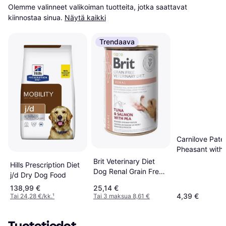
Olemme valinneet valikoiman tuotteita, jotka saattavat 
kiinnostaa sinua.
Näytä kaikki
Trendaava
Carnilove Paté
Pheasant with
Raspberry Lea
Brit Veterinary Diet
Hills Prescription Diet
Dog Renal Grain Free
j/d Dry Dog Food
Tuna, Salmon & Pea
138,99 €
25,14 €
400
4,39 €
Tai 24,28 €/kk.
¹
Tai 3 maksua 8,61 €