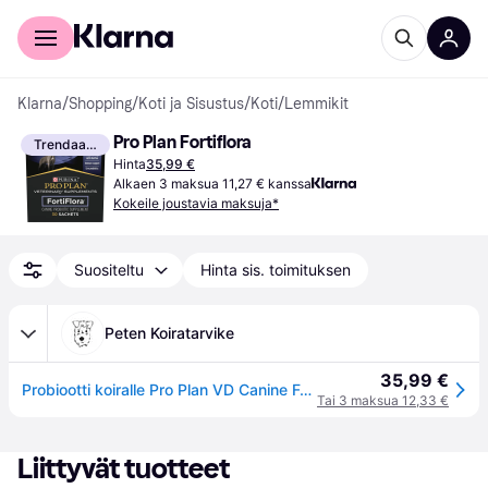
Kuluttajille
Yrityksille
Klarna
/
Shopping
/
Koti ja Sisustus
/
Koti
/
Lemmikit
Pro Plan Fortiflora
Trendaava
Hinta
35,99 €
Alkaen 3 maksua 11,27 € kanssa
Kokeile joustavia maksuja*
Suositeltu
Hinta sis. toimituksen
Peten Koiratarvike
35,99 €
Probiootti koiralle Pro Plan VD Canine Fortiflora 30g
Tai 3 maksua 12,33 €
Liittyvät tuotteet