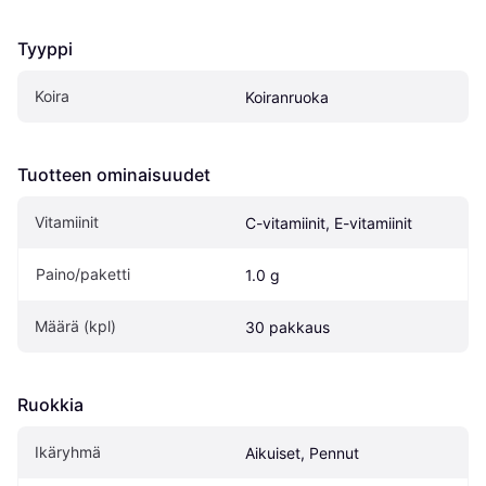
Tyyppi
Koira
Koiranruoka
Tuotteen ominaisuudet
Vitamiinit
C-vitamiinit, E-vitamiinit
Paino/paketti
1.0 g
Määrä (kpl)
30 pakkaus
Ruokkia
Ikäryhmä
Aikuiset, Pennut