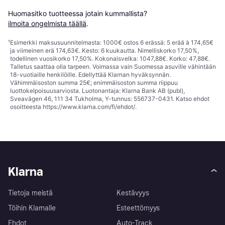
Huomasitko tuotteessa jotain kummallista? 
ilmoita ongelmista täällä
.
¹
Esimerkki maksusuunnitelmasta: 1000€ ostos 6 erässä: 5 erää à 174,65€
ja viimeinen erä 174,63€. Kesto: 6 kuukautta. Nimelliskorko 17,50%,
todellinen vuosikorko 17,50%. Kokonaisvelka: 1047,88€. Korko: 47,88€.
Talletus saattaa olla tarpeen. Voimassa vain Suomessa asuville vähintään
18-vuotiaille henkilöille. Edellyttää Klarnan hyväksynnän.
Vähimmäisoston summa 25€; enimmäisoston summa riippuu
luottokelpoisuusarviosta. Luotonantaja: Klarna Bank AB (publ),
Sveavägen 46, 111 34 Tukholma, Y-tunnus: 556737-0431. Katso ehdot
osoitteesta
https://www.klarna.com/fi/ehdot/
.
Klarna
Tietoja meistä
Kestävyys
Töihin Klarnalle
Esteettömyys
Ehdot
Auto-Track