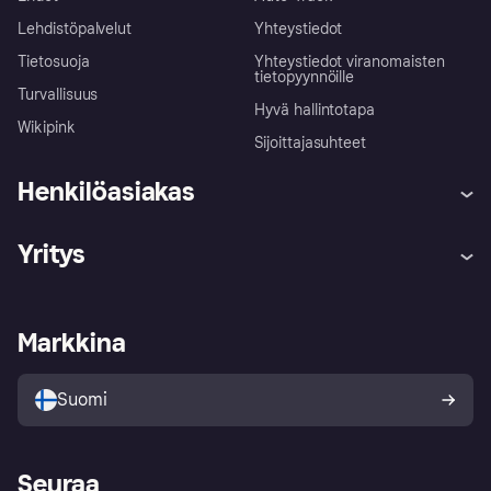
Lehdistöpalvelut
Yhteystiedot
Tietosuoja
Yhteystiedot viranomaisten
tietopyynnöille
Turvallisuus
Hyvä hallintotapa
Wikipink
Sijoittajasuhteet
Henkilöasiakas
Ohje
Reklamaatiot
Yritys
Kirjaudu sisään
Shoppaile turvallisesti Klarnalla
Kauppiastuki
Kehittäjät
Klarna app
Yksityisyysasetukset
Kirjaudu sisään yrityksenä
Operatiivinen tila
Markkina
Tutustu kauppoihin
Peruutusoikeutesi
Myy Klarnalla
Kumppanit ja integraatiot
Ostajan turva
Suomi
Seuraa