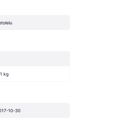
etolelu
.1 kg
017-10-30