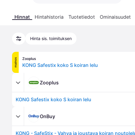
Hinnat
Hintahistoria
Tuotetiedot
Ominaisuudet
Hinta sis. toimituksen
Zooplus
mainos
KONG Safestix koko S koiran lelu
Zooplus
KONG Safestix koko S koiran lelu
OnBuy