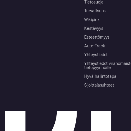
Tietosuoja
Turvallisuus
Wikipink
Kestävyys
Esteettömyys
Auto-Track
Yhteystiedot
Yhteystiedot viranomais
tietopyynnöille
Hyvä hallintotapa
Sijoittajasuhteet