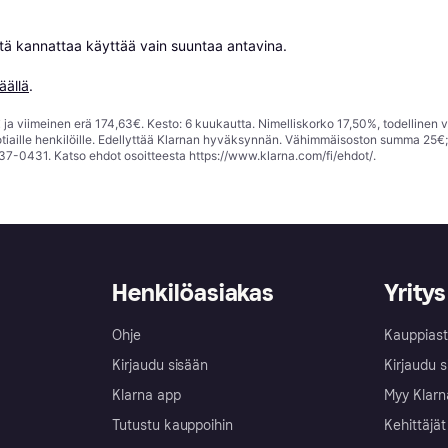
niitä kannattaa käyttää vain suuntaa antavina.

äällä
.
ja viimeinen erä 174,63€. Kesto: 6 kuukautta. Nimelliskorko 17,50%, todellinen 
tiaille henkilöille. Edellyttää Klarnan hyväksynnän. Vähimmäisoston summa 25€
37-0431. Katso ehdot osoitteesta
https://www.klarna.com/fi/ehdot/
.
Henkilöasiakas
Yritys
Ohje
Kauppiast
Kirjaudu sisään
Kirjaudu s
Klarna app
Myy Klarn
Tutustu kauppoihin
Kehittäjät