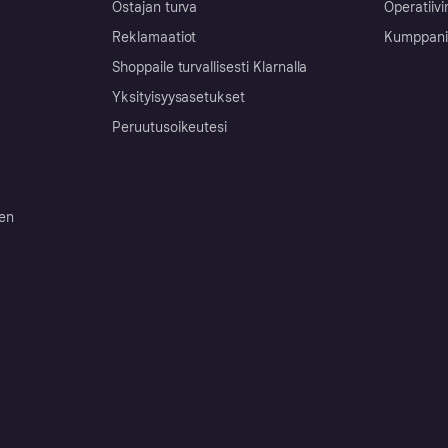
Ostajan turva
Operatiivi
Reklamaatiot
Kumppanit 
Shoppaile turvallisesti Klarnalla
Yksityisyysasetukset
Peruutusoikeutesi
ten