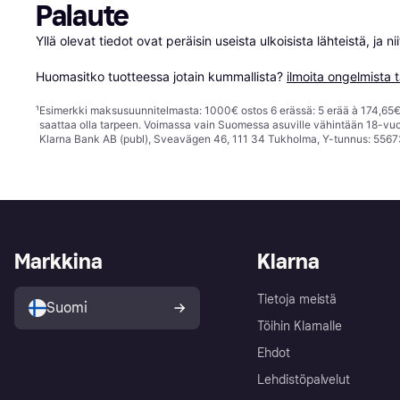
Palaute
Yllä olevat tiedot ovat peräisin useista ulkoisista lähteistä, ja 
Huomasitko tuotteessa jotain kummallista? 
ilmoita ongelmista t
¹
Esimerkki maksusuunnitelmasta: 1000€ ostos 6 erässä: 5 erää à 174,65€ 
saattaa olla tarpeen. Voimassa vain Suomessa asuville vähintään 18-vuo
Klarna Bank AB (publ), Sveavägen 46, 111 34 Tukholma, Y-tunnus: 5567
Markkina
Klarna
Tietoja meistä
Suomi
Töihin Klarnalle
Ehdot
Lehdistöpalvelut