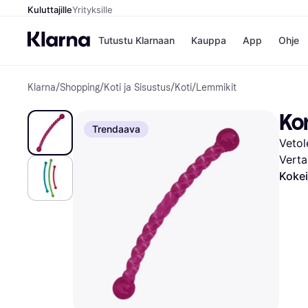
Kuluttajille
Yrityksille
Tutustu Klarnaan
Kauppa
App
Ohje
Klarna
/
Shopping
/
Koti ja Sisustus
/
Koti
/
Lemmikit
Kaupat
Ma
Booking.
Mak
Kon
Gigantti
Mak
Trendaava
H&M
Mak
Vetol
Peten Koi
kul
Wolt
Mak
Verta
Rah
Kokei
Mob
Kauppahakem