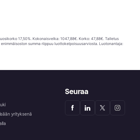
vuosikorko 17,50%. Kokonaisvelka: 1047,88€. Korko: 47,88€. Talletus
; enimmäisoston summa riippuu luottokelpoisuusarviosta. Luotonantaja:
Seuraa
uki
isään yrityksenä
alla