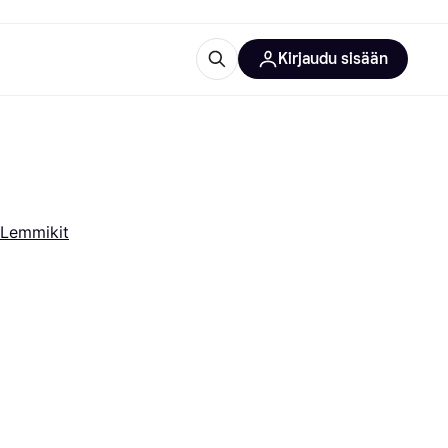
Kirjaudu sisään
totarvikkeet
rna?
Lemmikit
 kategoriat