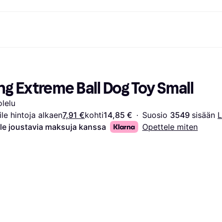
ksuvaihtoehdot
Shoppaile ja vertaa hintoja
Ostokset ja palkinnot
Raha-asiat
Lisätietoa
Valokuvat
Toimis
com
suvaihtoehdot
Ale
Tutustu kauppoihin
Pelaaminen ja Viihde
Klarna-kortti
Mikä on Kla
g Extreme Ball Dog Toy Small
sa heti
Kauneus & Terveys
Cashback
Puhelimet & Wearablet
Saldo
sa 30 päivän
Vaatteet
Jäsenyys
Lapset ja Perhe
Tilityypit
lelu
ratarvike
uessa
Lelut
Moottorikuljetukset
Säästötili
sa 3 erässä
Koti ja Sisustus
Puutarha ja Patio
Talletustili
ile hintoja alkaen
7,91 €
kohti
14,85 €
·
Suosio 
3549 
sisään 
L
oitus
Ääni ja Kuva
Keittiökoneet
le joustavia maksuja kanssa
Opettele miten
ilePay
Urheilu ja Ulkoilu
Kodinkoneet
Tietotekniikka
Kirjat, Elokuvat ja Musiikki
isto
Tee se itse
Kaikki