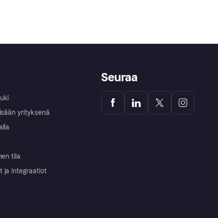
Seuraa
uki
isään yrityksenä
alla
nen tila
ja integraatiot