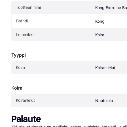
Tuotteen nimi
Kong Extreme Bal
Brändi
Kong
Lemmikki
Koira
Tyyppi
Koira
Koiran lelut
Koira
Koiranlelut
Noutolelu
Palaute
Yllä olevat tiedot ovat peräisin useista ulkoisista lähteistä, ja 