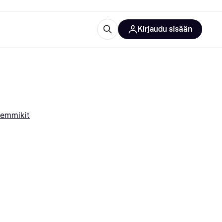
Kirjaudu sisään
totarvikkeet
rna?
emmikit
 kategoriat