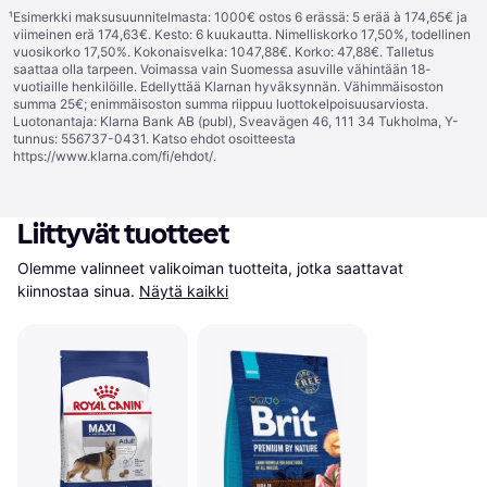
¹
Esimerkki maksusuunnitelmasta: 1000€ ostos 6 erässä: 5 erää à 174,65€ ja
viimeinen erä 174,63€. Kesto: 6 kuukautta. Nimelliskorko 17,50%, todellinen
vuosikorko 17,50%. Kokonaisvelka: 1047,88€. Korko: 47,88€. Talletus
saattaa olla tarpeen. Voimassa vain Suomessa asuville vähintään 18-
vuotiaille henkilöille. Edellyttää Klarnan hyväksynnän. Vähimmäisoston
summa 25€; enimmäisoston summa riippuu luottokelpoisuusarviosta.
Luotonantaja: Klarna Bank AB (publ), Sveavägen 46, 111 34 Tukholma, Y-
tunnus: 556737-0431. Katso ehdot osoitteesta
https://www.klarna.com/fi/ehdot/
.
Liittyvät tuotteet
Olemme valinneet valikoiman tuotteita, jotka saattavat 
kiinnostaa sinua.
Näytä kaikki