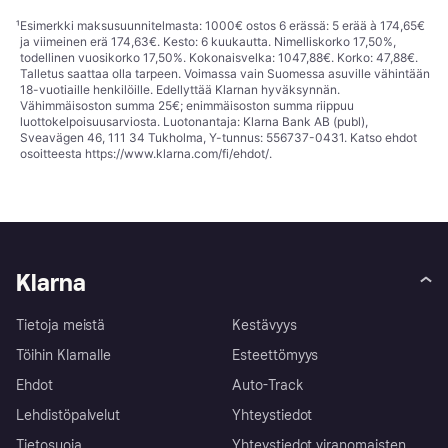
¹
Esimerkki maksusuunnitelmasta: 1000€ ostos 6 erässä: 5 erää à 174,65€
ja viimeinen erä 174,63€. Kesto: 6 kuukautta. Nimelliskorko 17,50%,
todellinen vuosikorko 17,50%. Kokonaisvelka: 1047,88€. Korko: 47,88€.
Talletus saattaa olla tarpeen. Voimassa vain Suomessa asuville vähintään
18-vuotiaille henkilöille. Edellyttää Klarnan hyväksynnän.
Vähimmäisoston summa 25€; enimmäisoston summa riippuu
luottokelpoisuusarviosta. Luotonantaja: Klarna Bank AB (publ),
Sveavägen 46, 111 34 Tukholma, Y-tunnus: 556737-0431. Katso ehdot
osoitteesta
https://www.klarna.com/fi/ehdot/
.
Klarna
Tietoja meistä
Kestävyys
Töihin Klarnalle
Esteettömyys
Ehdot
Auto-Track
Lehdistöpalvelut
Yhteystiedot
Tietosuoja
Yhteystiedot viranomaisten