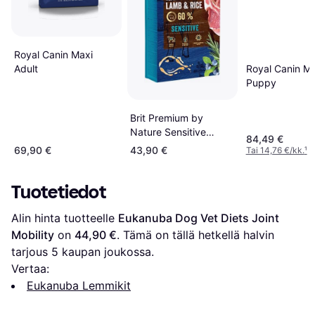
Royal Canin Maxi
Adult
Royal Canin Ma
Puppy
Brit Premium by
Nature Sensitive
84,49 €
Lamb
69,90 €
43,90 €
Tai 14,76 €/kk.
¹
Tuotetiedot
Alin hinta tuotteelle 
Eukanuba Dog Vet Diets Joint 
Mobility
 on 
44,90 €
. Tämä on tällä hetkellä halvin 
tarjous 
5
 kaupan joukossa.
Vertaa:
Eukanuba Lemmikit