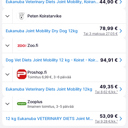
44,90 €
Eukanuba Veterinary Diets Joint Mobility, Koiran kuivaruoka, Adult, Painonhallinta, 12 kg
Peten Koiratarvike
78,99 €
Eukanuba Joint Mobility Dry Dog 12kg
Tai 3 maksua 27,05 €
Zoo.fi
94,91 €
Dog Vet Diets Joint Mobility 12 kg - Koirat - Koiranruoka - Eläinlääkärikuivaruoka koiralle - Eukanuba Veterinary Diets
Proshop.fi
Toimitus 6,99 €
,
3-6 päivää
49,35 €
Eukanuba Veterinary Diets Joint Mobility 12kg
Tai 8,62 €/kk.
¹
Zooplus
Ilmainen toimitus
,
3-5 päivää
53,09 €
12 kg Eukanuba VETERINARY DIETS Joint Mobility koiran kuivaruoka
Tai 9,28 €/kk.
¹