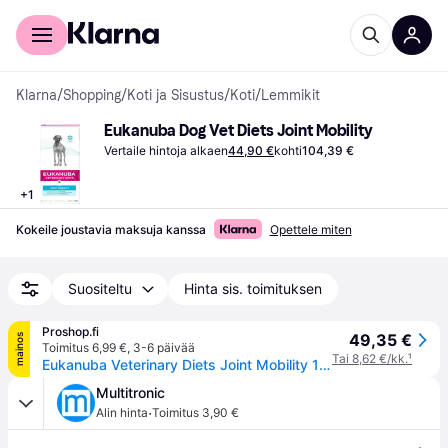
Kuluttajille
Yrityksille
Klarna
/
Shopping
/
Koti ja Sisustus
/
Koti
/
Lemmikit
Eukanuba Dog Vet Diets Joint Mobility
Vertaile hintoja alkaen
44,90 €
kohti
104,39 €
+
1
Kokeile joustavia maksuja kanssa
Opettele miten
Suositeltu
Hinta sis. toimituksen
Proshop.fi
49,35 €
mainos
Toimitus 6,99 €
,
3-6 päivää
Tai 8,62 €/kk.
¹
Eukanuba Veterinary Diets Joint Mobility 12kg
Multitronic
·
Alin hinta
Toimitus 3,90 €