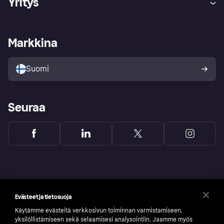
Yritys
Kirjaudu sisään
Shoppaile turvallisesti Klarnalla
Kauppiastuki
Kehittäjät
Klarna app
Yksityisyysasetukset
Kirjaudu sisään yrityksenä
Operatiivinen tila
Markkina
Tutustu kauppoihin
Peruutusoikeutesi
Myy Klarnalla
Kumppanit ja integraatiot
Ostajan turva
Suomi
Seuraa
Evästeet ja tietosuoja
Käytämme evästeitä verkkosivun toiminnan varmistamiseen,
yksilöllistämiseen sekä selaamisesi analysointiin. Jaamme myös