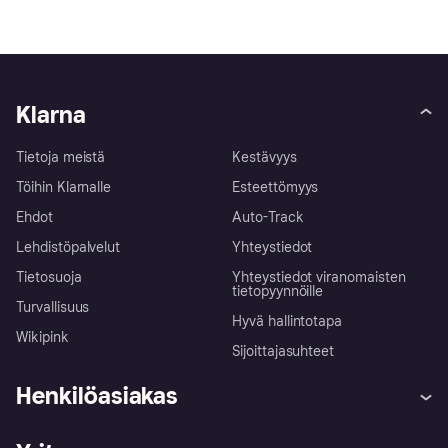
Klarna
Tietoja meistä
Kestävyys
Töihin Klarnalle
Esteettömyys
Ehdot
Auto-Track
Lehdistöpalvelut
Yhteystiedot
Tietosuoja
Yhteystiedot viranomaisten
tietopyynnöille
Turvallisuus
Hyvä hallintotapa
Wikipink
Sijoittajasuhteet
Henkilöasiakas
Ohje
Reklamaatiot