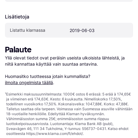
Lisätietoja
Listattu klarnassa
2019-06-03
Palaute
Yllä olevat tiedot ovat peräisin useista ulkoisista lähteistä, ja 
niitä kannattaa käyttää vain suuntaa antavina.

Huomasitko tuotteessa jotain kummallista? 
ilmoita ongelmista täällä
.
¹
Esimerkki maksusuunnitelmasta: 1000€ ostos 6 erässä: 5 erää à 174,65€
ja viimeinen erä 174,63€. Kesto: 6 kuukautta. Nimelliskorko 17,50%,
todellinen vuosikorko 17,50%. Kokonaisvelka: 1047,88€. Korko: 47,88€.
Talletus saattaa olla tarpeen. Voimassa vain Suomessa asuville vähintään
18-vuotiaille henkilöille. Edellyttää Klarnan hyväksynnän.
Vähimmäisoston summa 25€; enimmäisoston summa riippuu
luottokelpoisuusarviosta. Luotonantaja: Klarna Bank AB (publ),
Sveavägen 46, 111 34 Tukholma, Y-tunnus: 556737-0431. Katso ehdot
osoitteesta
https://www.klarna.com/fi/ehdot/
.