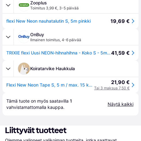
Zooplus
Toimitus 3,99 €
,
3-5 päivää
19,69 €
flexi New Neon nauhatalutin S, 5m pinkki
OnBuy
Ilmainen toimitus
,
4-6 päivää
41,59 €
TRIXIE flexi Uusi NEON-hihnahihna - Koko S - 5m - Neon pinkki
Koiratarvike Haukkula
21,90 €
Flexi New Neon Tape S, 5 m / max. 15 kg, Vihreä
Tai 3 maksua 7,50 €
Tämä tuote on myös saatavilla 
1
Näytä kaikki
vahvistamattomalla 
kauppa
.
Liittyvät tuotteet
Olemme valinneet valikoiman tuotteita, jotka saattavat 