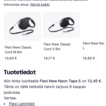
kiinnostaa sinua.
Näytä kaikki
Flexi New Neo
Flexi New Classic
Flexi New Classic
L
Cord S 8m
Cord M 8m
13,64 €
14,17 €
19,80 €
Tuotetiedot
Alin hinta tuotteelle 
Flexi New Neon Tape S
 on 
13,45 €
. 
Tämä on tällä hetkellä halvin tarjous 
9
 kaupan 
joukossa.
Vertaa:
Flexi Lemmikit