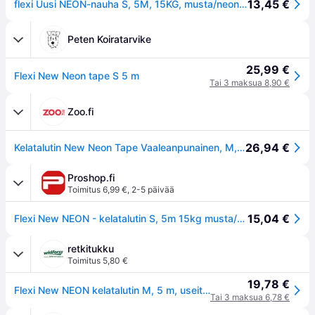
13,45 €
flexi Uusi NEON-nauha S, 5M, 15KG, musta/neon pinkki
Peten Koiratarvike
25,99 €
Flexi New Neon tape S 5 m
Tai 3 maksua 8,90 €
Zoo.fi
26,94 €
Kelatalutin New Neon Tape Vaaleanpunainen, M, 5m, max 25kg - Koirat - Kaulapannat - Flexi
Proshop.fi
Toimitus 6,99 €
,
2-5 päivää
15,04 €
Flexi New NEON - kelatalutin S, 5m 15kg musta/neon sininen
retkitukku
Toimitus 5,80 €
19,78 €
Flexi New NEON kelatalutin M, 5 m, useita värejä
Tai 3 maksua 6,78 €