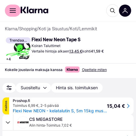
Kuluttajille
Yrityksille
Klarna
/
Shopping
/
Koti ja Sisustus
/
Koti
/
Lemmikit
Flexi New Neon Tape S
Trendaava
Koiran Taluttimet
Vertaile hintoja alkaen
13,45 €
kohti
41,59 €
+
4
Kokeile joustavia maksuja kanssa
Opettele miten
Suositeltu
Hinta sis. toimituksen
Proshop.fi
mainos
15,04 €
Toimitus 6,99 €
,
2-5 päivää
Flexi New NEON - kelatalutin S, 5m 15kg musta/neon sininen
CS MEGASTORE
·
Alin hinta
Toimitus 7,02 €