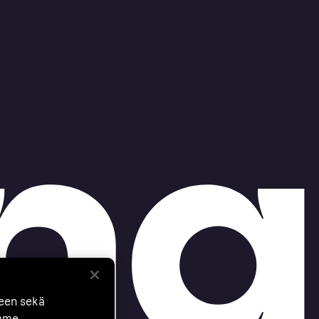
seen sekä
mme.