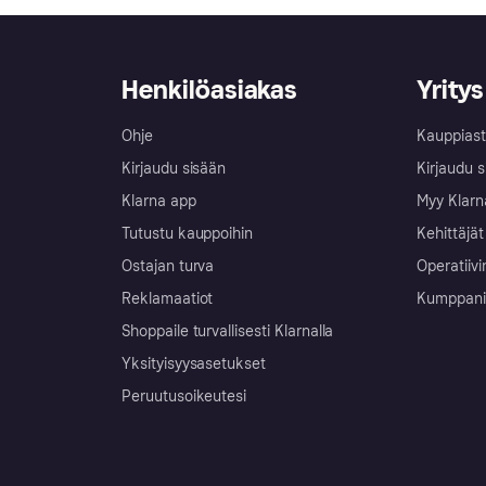
Henkilöasiakas
Yritys
Ohje
Kauppiast
Kirjaudu sisään
Kirjaudu s
Klarna app
Myy Klarn
Tutustu kauppoihin
Kehittäjät
Ostajan turva
Operatiivi
Reklamaatiot
Kumppanit 
Shoppaile turvallisesti Klarnalla
Yksityisyysasetukset
Peruutusoikeutesi