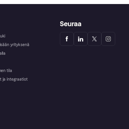
Seuraa
uki
isään yrityksenä
alla
nen tila
ja integraatiot