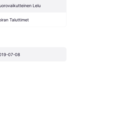
uorovaikutteinen Lelu
oiran Taluttimet
019-07-08