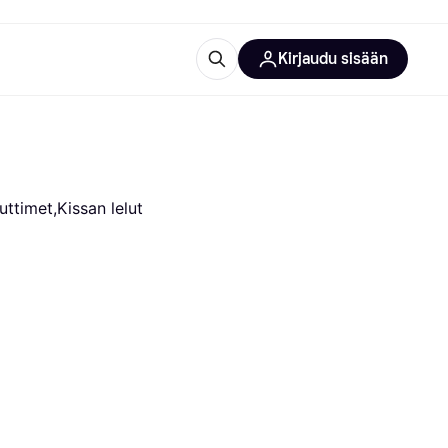
Kirjaudu sisään
totarvikkeet
rna?
uttimet,Kissan lelut
 kategoriat