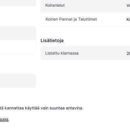
Koiranlelut
V
Koirien Pannat ja Taluttimet
K
Lisätietoja
Listattu klarnassa
2
niitä kannattaa käyttää vain suuntaa antavina.

äällä
.