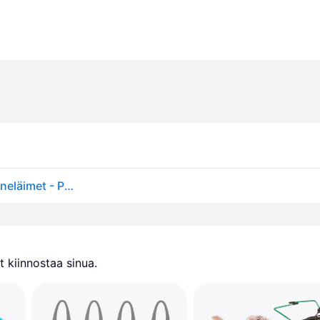
Playing Tunnel Ferrets/Rats Blue 10 x 19-75 cm - Pieneläimet - Pesät ja häkkitarvikkeet - Leikkitunnelit ja Putket - Trixie
 kiinnostaa sinua.