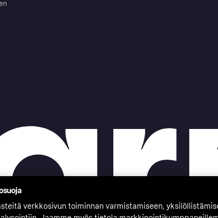
ten
tosuoja
teitä verkkosivun toiminnan varmistamiseen, yksilöllistämi
nalysointiin. Jaamme myös tietoja markkinointikumppaneille