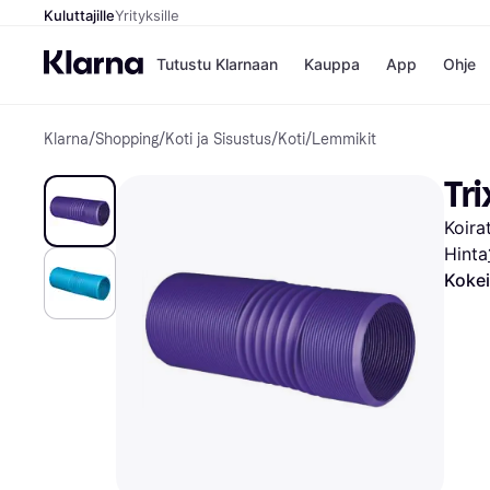
Kuluttajille
Yrityksille
Tutustu Klarnaan
Kauppa
App
Ohje
Klarna
/
Shopping
/
Koti ja Sisustus
/
Koti
/
Lemmikit
Kaupat
Ma
Booking.
Mak
Tri
Gigantti
Mak
H&M
Mak
Koira
Peten Koi
kul
Wolt
Mak
Hinta
Rah
Kokei
Mob
Kauppahakem