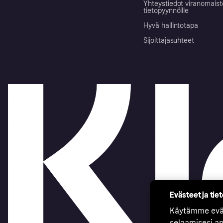
Yhteystiedot viranomais
tietopyynnöille
Hyvä hallintotapa
Sijoittajasuhteet
Evästeet ja tie
Käytämme eväs
selaamisesi a