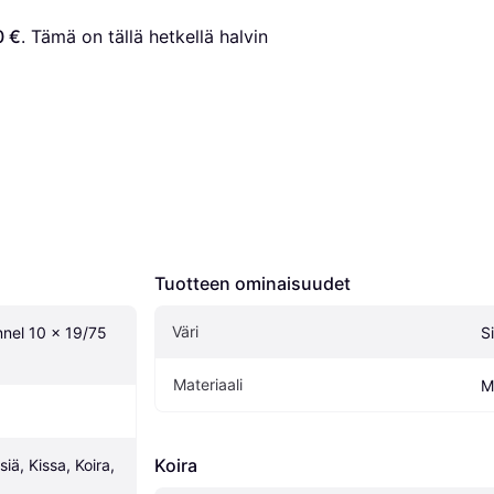
0 €
. Tämä on tällä hetkellä halvin 
Tuotteen ominaisuudet
Väri
nnel 10 x 19/75 
Si
Materiaali
M
Koira
iä, Kissa, Koira, 