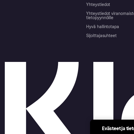
Yhteystiedot
Yhteystiedot viranomais
tietopyynnöille
Hyvä hallintotapa
Sijoittajasuhteet
Evästeet ja tie