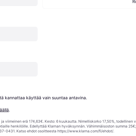
R
niitä kannattaa käyttää vain suuntaa antavina.

äällä
.
ja viimeinen erä 174,63€. Kesto: 6 kuukautta. Nimelliskorko 17,50%, todellinen 
tiaille henkilöille. Edellyttää Klarnan hyväksynnän. Vähimmäisoston summa 25€
37-0431. Katso ehdot osoitteesta
https://www.klarna.com/fi/ehdot/
.