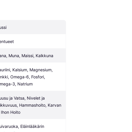
ussi
entueet
ana, Muna, Maissi, Kalkkuna
auriini, Kalsium, Magnesium, 
inkki, Omega-6, Fosfori, 
mega-3, Natrium
uusu ja Vatsa, Nivelet ja 
iikkuvuus, Hammashoito, Karvan 
a Ihon Hoito
uivaruoka, Eläinlääkärin 