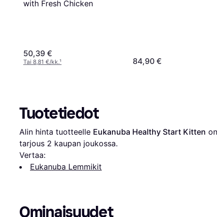
with Fresh Chicken
50,39 €
84,90 €
Tai 8,81 €/kk.
¹
Tuotetiedot
Alin hinta tuotteelle 
Eukanuba Healthy Start Kitten
 on
tarjous 
2
 kaupan joukossa.
Vertaa:
Eukanuba Lemmikit
Ominaisuudet