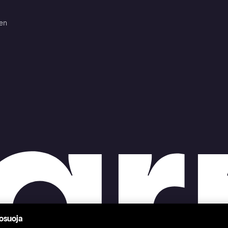
ten
tosuoja