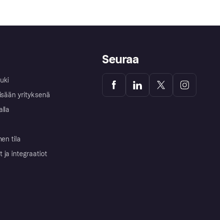
Seuraa
uki
isään yrityksenä
alla
nen tila
ja integraatiot