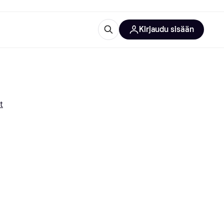
Kirjaudu sisään
totarvikkeet
rna?
t
 kategoriat