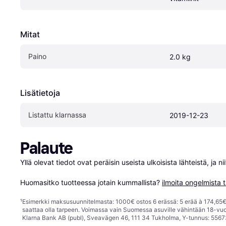
Mitat
Paino
2.0 kg
Lisätietoja
Listattu klarnassa
2019-12-23
Palaute
Yllä olevat tiedot ovat peräisin useista ulkoisista lähteistä, ja 
Huomasitko tuotteessa jotain kummallista? 
ilmoita ongelmista t
¹
Esimerkki maksusuunnitelmasta: 1000€ ostos 6 erässä: 5 erää à 174,65€ 
saattaa olla tarpeen. Voimassa vain Suomessa asuville vähintään 18-vuo
Klarna Bank AB (publ), Sveavägen 46, 111 34 Tukholma, Y-tunnus: 5567