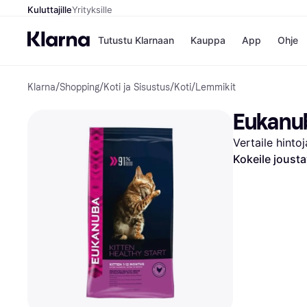
Kuluttajille
Yrityksille
Tutustu Klarnaan
Kauppa
App
Ohje
Klarna
/
Shopping
/
Koti ja Sisustus
/
Koti
/
Lemmikit
Kaupat
Ma
Booking.
Mak
Eukanub
Gigantti
Mak
H&M
Mak
Vertaile hinto
Peten Koi
kul
Wolt
Mak
Kokeile joust
Rah
Mob
Kauppahakem