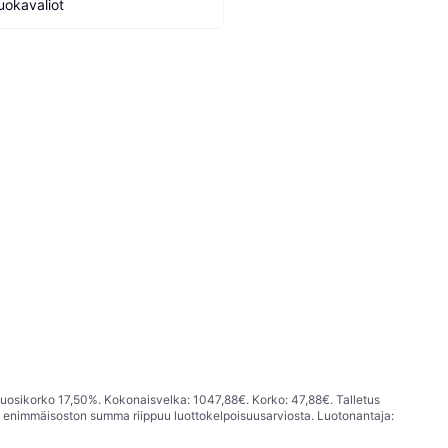
uokavaliot
vuosikorko 17,50%. Kokonaisvelka: 1047,88€. Korko: 47,88€. Talletus
; enimmäisoston summa riippuu luottokelpoisuusarviosta. Luotonantaja: