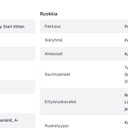
Ruokkia
Pakkaus
 Start Kitten
P
Ikäryhmä
P
Ainesosat
K
T
Ravintoaineet
S
O
R
Erityisruokavaliot
L
j
tamiinit, A-
K
Ruokatyyppi