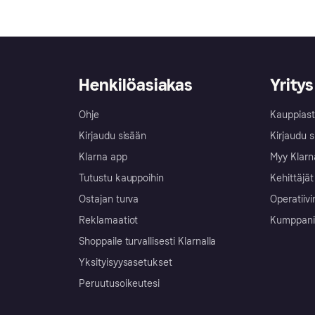
Henkilöasiakas
Yritys
Ohje
Kauppiast
Kirjaudu sisään
Kirjaudu s
Klarna app
Myy Klarn
Tutustu kauppoihin
Kehittäjät
Ostajan turva
Operatiivi
Reklamaatiot
Kumppanit 
Shoppaile turvallisesti Klarnalla
Yksityisyysasetukset
Peruutusoikeutesi