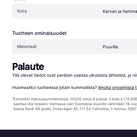
Koira
Karvan ja hamma
Tuotteen ominaisuudet
Materiaali
Puuvilla
Palaute
Yllä olevat tiedot ovat peräisin useista ulkoisista lähteistä, ja 
Huomasitko tuotteessa jotain kummallista? 
ilmoita ongelmista t
¹
Esimerkki maksusuunnitelmasta: 1000€ ostos 6 erässä: 5 erää à 174,65€ 
saattaa olla tarpeen. Voimassa vain Suomessa asuville vähintään 18-vuo
Klarna Bank AB (publ), Sveavägen 46, 111 34 Tukholma, Y-tunnus: 5567