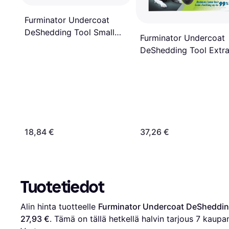
Furminator Undercoat
DeShedding Tool Small
Furminator Undercoat
Dog Short Hair
DeShedding Tool Extr
Large Dog Short Hair
18,84 €
37,26 €
Tuotetiedot
Alin hinta tuotteelle 
Furminator Undercoat DeShedding
27,93 €
. Tämä on tällä hetkellä halvin tarjous 
7
 kaupan