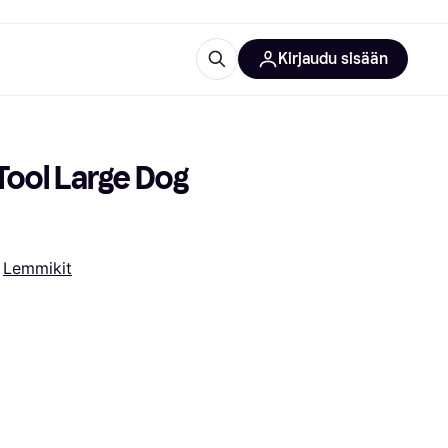
Kirjaudu sisään
totarvikkeet
rna?
ool Large Dog 
 
Lemmikit
 kategoriat