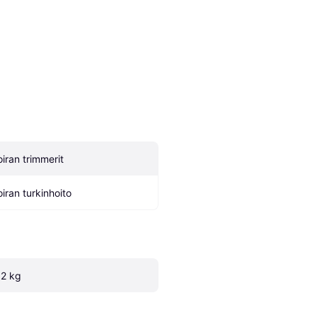
oiran trimmerit
oiran turkinhoito
.2 kg