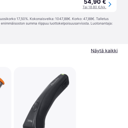
54,90 €
Tai 18,80 €/kk.
vuosikorko 17,50%. Kokonaisvelka: 1047,88€. Korko: 47,88€. Talletus
; enimmäisoston summa riippuu luottokelpoisuusarviosta. Luotonantaja:
Näytä kaikki