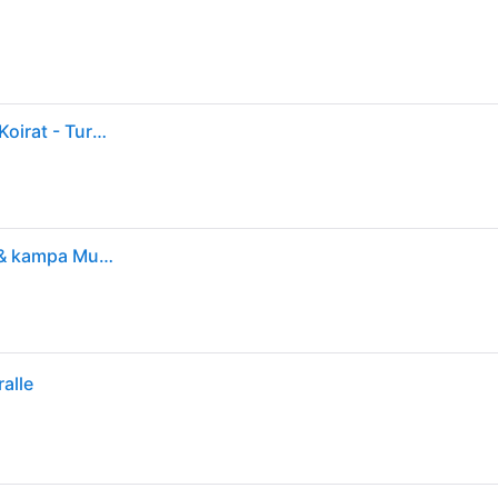
Undercoat deShedding Tool Dog Short Hair Large - Koirat - Turkinhoito - FURminator
FURminator 4048422141105 lemmikkieläintenharja & kampa Musta, Sininen Koira Aluskarvaharja
alle