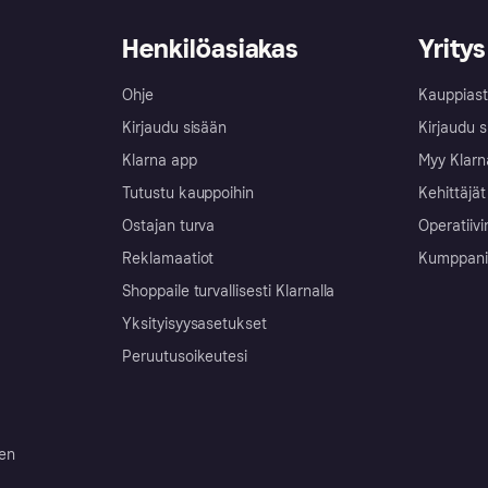
Henkilöasiakas
Yritys
Ohje
Kauppiast
Kirjaudu sisään
Kirjaudu s
Klarna app
Myy Klarn
Tutustu kauppoihin
Kehittäjät
Ostajan turva
Operatiivi
Reklamaatiot
Kumppanit 
Shoppaile turvallisesti Klarnalla
Yksityisyysasetukset
Peruutusoikeutesi
ten