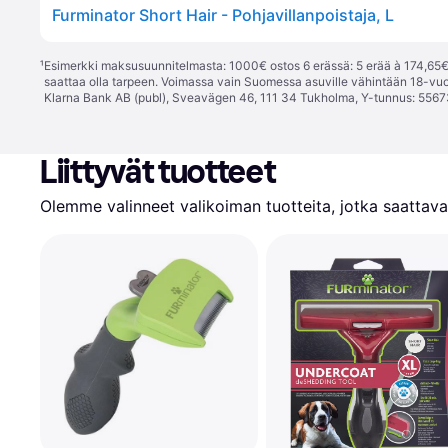
Furminator Short Hair - Pohjavillanpoistaja, L
¹
Esimerkki maksusuunnitelmasta: 1000€ ostos 6 erässä: 5 erää à 174,65€ 
saattaa olla tarpeen. Voimassa vain Suomessa asuville vähintään 18-vuo
Klarna Bank AB (publ), Sveavägen 46, 111 34 Tukholma, Y-tunnus: 5567
Liittyvät tuotteet
Olemme valinneet valikoiman tuotteita, jotka saattavat