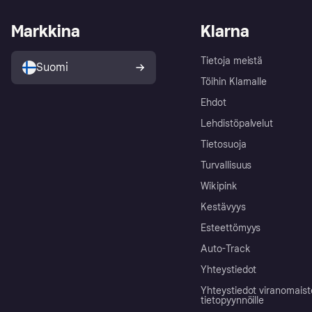
Markkina
Klarna
Tietoja meistä
Suomi
Töihin Klarnalle
Ehdot
Lehdistöpalvelut
Tietosuoja
Turvallisuus
Wikipink
Kestävyys
Esteettömyys
Auto-Track
Yhteystiedot
Yhteystiedot viranomais
tietopyynnöille