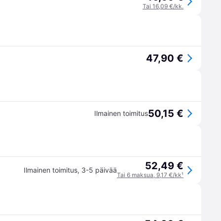
Tai 16,09 €/kk.
47,90 €
50,15 €
Ilmainen toimitus
52,49 €
Ilmainen toimitus
,
3-5 päivää
Tai 6 maksua, 9,17 €/kk
¹