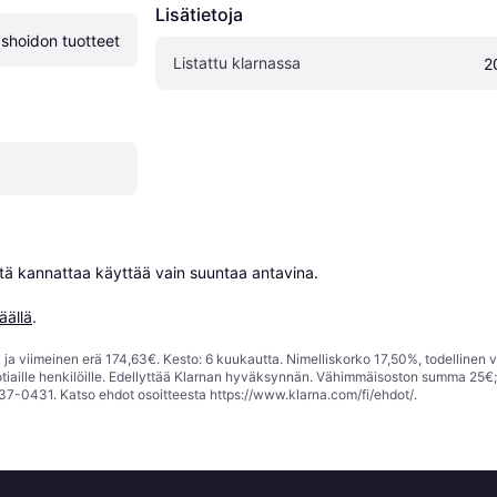
Lisätietoja
shoidon tuotteet
Listattu klarnassa
2
niitä kannattaa käyttää vain suuntaa antavina.

äällä
.
ja viimeinen erä 174,63€. Kesto: 6 kuukautta. Nimelliskorko 17,50%, todellinen 
tiaille henkilöille. Edellyttää Klarnan hyväksynnän. Vähimmäisoston summa 25€
37-0431. Katso ehdot osoitteesta
https://www.klarna.com/fi/ehdot/
.