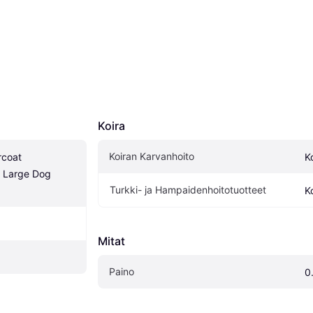
Koira
Koiran Karvanhoito
coat 
K
 Large Dog 
Turkki- ja Hampaidenhoitotuotteet
K
Mitat
Paino
0