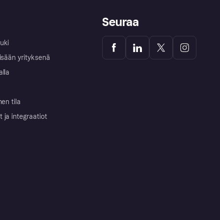
Seuraa
uki
isään yrityksenä
alla
nen tila
ja integraatiot