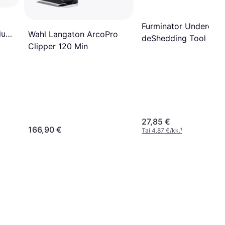
Furminator Undercoat
ium
Wahl Langaton ArcoPro
deShedding Tool Lar
Clipper 120 Min
Dog Long Hair
27,85 €
166,90 €
Tai 4,87 €/kk.
¹