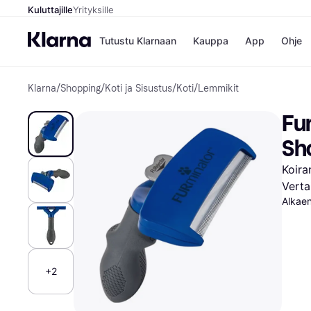
Kuluttajille
Yrityksille
Tutustu Klarnaan
Kauppa
App
Ohje
Klarna
/
Shopping
/
Koti ja Sisustus
/
Koti
/
Lemmikit
Kaupat
Mak
Booking.
Mak
Fu
Gigantti
Mak
H&M
Mak
Sho
Peten Koi
Mak
Wolt
Rah
Koira
Mob
Verta
Alkae
Kauppahakem
+2