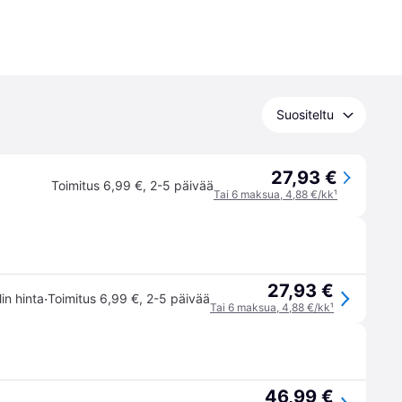
Suositeltu
27,93 €
Toimitus 6,99 €
,
2-5 päivää
Tai 6 maksua, 4,88 €/kk
¹
27,93 €
·
lin hinta
Toimitus 6,99 €
,
2-5 päivää
Tai 6 maksua, 4,88 €/kk
¹
46,99 €