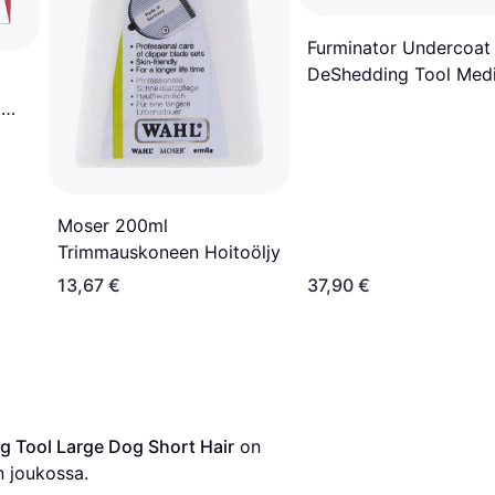
Furminator Undercoat
DeShedding Tool Med
Dog Short Hair
a
Moser 200ml
Trimmauskoneen Hoitoöljy
13,67 €
37,90 €
 Tool Large Dog Short Hair
 on 
 joukossa.