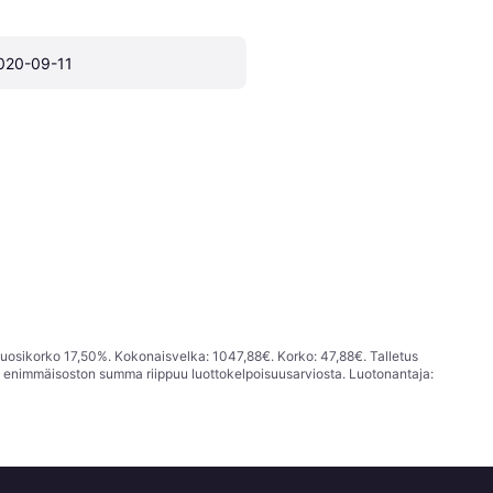
020-09-11
vuosikorko 17,50%. Kokonaisvelka: 1047,88€. Korko: 47,88€. Talletus
; enimmäisoston summa riippuu luottokelpoisuusarviosta. Luotonantaja: