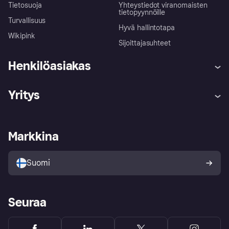
Tietosuoja
Yhteystiedot viranomaisten
tietopyynnöille
Turvallisuus
Hyvä hallintotapa
Wikipink
Sijoittajasuhteet
Henkilöasiakas
Ohje
Reklamaatiot
Yritys
Kirjaudu sisään
Shoppaile turvallisesti Klarnalla
Kauppiastuki
Kehittäjät
Klarna app
Yksityisyysasetukset
Kirjaudu sisään yrityksenä
Operatiivinen tila
Markkina
Tutustu kauppoihin
Peruutusoikeutesi
Myy Klarnalla
Kumppanit ja integraatiot
Ostajan turva
Suomi
Seuraa