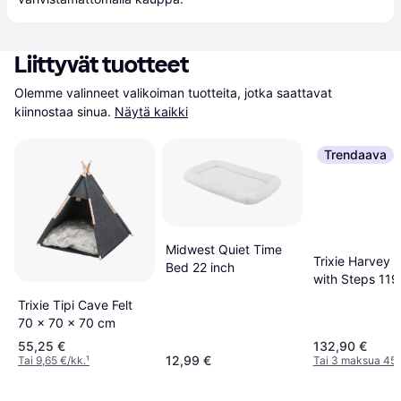
Liittyvät tuotteet
Olemme valinneet valikoiman tuotteita, jotka saattavat 
kiinnostaa sinua.
Näytä kaikki
Trendaava
Midwest Quiet Time
Trixie Harvey 
Bed 22 inch
with Steps 119
50 cm
Trixie Tipi Cave Felt
70 x 70 x 70 cm
55,25 €
132,90 €
12,99 €
Tai 9,65 €/kk.
¹
Tai 3 maksua 45,