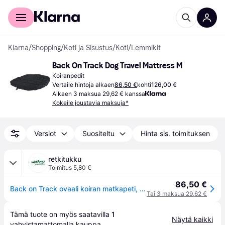
Kuluttajille
Yrityksille
Klarna
/
Shopping
/
Koti ja Sisustus
/
Koti
/
Lemmikit
Back On Track Dog Travel Mattress M
Koiranpedit
Vertaile hintoja alkaen
86,50 €
kohti
126,00 €
Alkaen 3 maksua 29,62 € kanssa
Kokeile joustavia maksuja*
Versiot
Suositeltu
Hinta sis. toimituksen
retkitukku
Toimitus 5,80 €
86,50 €
Back on Track ovaali koiran matkapeti, musta 80 x 100 cm
Tai 3 maksua 29,62 €
Tämä tuote on myös saatavilla 
1
Näytä kaikki
vahvistamattomalla 
kauppa
.