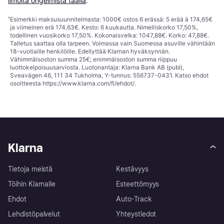
ilmoita ongelmista täällä
.
¹
Esimerkki maksusuunnitelmasta: 1000€ ostos 6 erässä: 5 erää à 174,65€
ja viimeinen erä 174,63€. Kesto: 6 kuukautta. Nimelliskorko 17,50%,
todellinen vuosikorko 17,50%. Kokonaisvelka: 1047,88€. Korko: 47,88€.
Talletus saattaa olla tarpeen. Voimassa vain Suomessa asuville vähintään
18-vuotiaille henkilöille. Edellyttää Klarnan hyväksynnän.
Vähimmäisoston summa 25€; enimmäisoston summa riippuu
luottokelpoisuusarviosta. Luotonantaja: Klarna Bank AB (publ),
Sveavägen 46, 111 34 Tukholma, Y-tunnus: 556737-0431. Katso ehdot
osoitteesta
https://www.klarna.com/fi/ehdot/
.
Klarna
Tietoja meistä
Kestävyys
Töihin Klarnalle
Esteettömyys
Ehdot
Auto-Track
Lehdistöpalvelut
Yhteystiedot