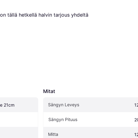
on tällä hetkellä halvin tarjous yhdeltä 
Mitat
Sängyn Leveys
me 21cm
1
Sängyn Pituus
2
Mitta
1