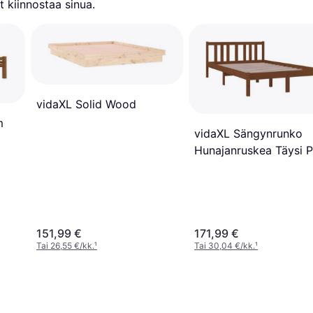
 kiinnostaa sinua.
vidaXL Solid Wood
m
vidaXL Sängynrunko
Hunajanruskea Täysi 
120x200 cm
151,99 €
171,99 €
Tai 26,55 €/kk.
¹
Tai 30,04 €/kk.
¹