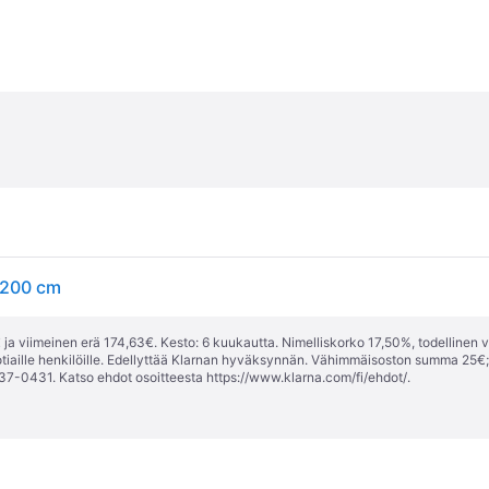
x200 cm
ja viimeinen erä 174,63€. Kesto: 6 kuukautta. Nimelliskorko 17,50%, todellinen 
tiaille henkilöille. Edellyttää Klarnan hyväksynnän. Vähimmäisoston summa 25€
37-0431. Katso ehdot osoitteesta
https://www.klarna.com/fi/ehdot/
.