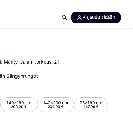
Kirjaudu sisään
totarvikkeet
rna?
 Mänty, Jalan korkeus: 21 
än 
Sängynrungot
 kategoriat
140x190 cm
140x200 cm
75x190 cm
203,99 €
204,99 €
147,99 €