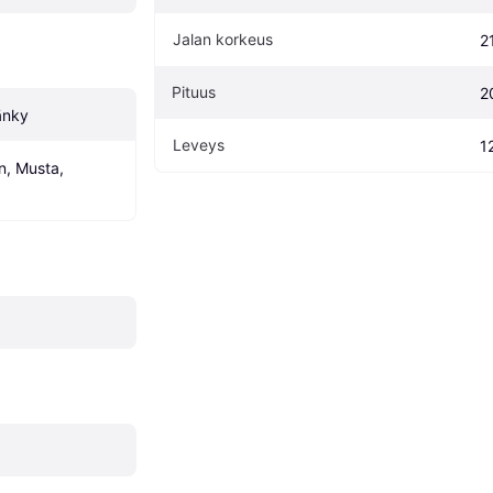
Jalan korkeus
2
Pituus
2
änky
Leveys
1
, Musta, 