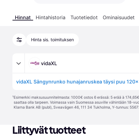
Hinnat
Hintahistoria
Tuotetiedot
Ominaisuudet
Hinta sis. toimituksen
vidaXL
vidaXL Sängynrunko hunajanruskea täysi puu 120
¹
Esimerkki maksusuunnitelmasta: 1000€ ostos 6 erässä: 5 erää à 174,65€ 
saattaa olla tarpeen. Voimassa vain Suomessa asuville vähintään 18-vuo
Klarna Bank AB (publ), Sveavägen 46, 111 34 Tukholma, Y-tunnus: 5567
Liittyvät tuotteet