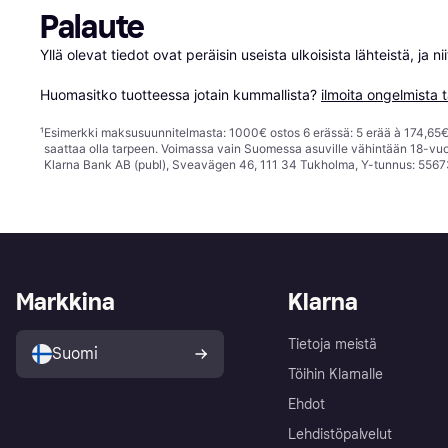
Palaute
Yllä olevat tiedot ovat peräisin useista ulkoisista lähteistä, ja 
Huomasitko tuotteessa jotain kummallista? 
ilmoita ongelmista t
¹
Esimerkki maksusuunnitelmasta: 1000€ ostos 6 erässä: 5 erää à 174,65€ 
saattaa olla tarpeen. Voimassa vain Suomessa asuville vähintään 18-vuo
Klarna Bank AB (publ), Sveavägen 46, 111 34 Tukholma, Y-tunnus: 5567
Markkina
Klarna
Tietoja meistä
Suomi
Töihin Klarnalle
Ehdot
Lehdistöpalvelut