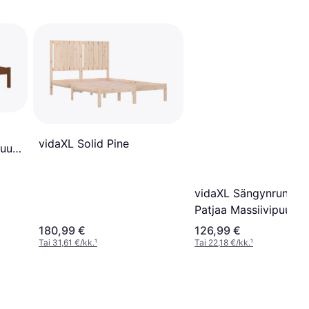
vidaXL Solid Pine
Puu
vidaXL Sängynrunko 
Patjaa Massiivipuu
120x200 cm
180,99 €
126,99 €
Tai 31,61 €/kk.
¹
Tai 22,18 €/kk.
¹