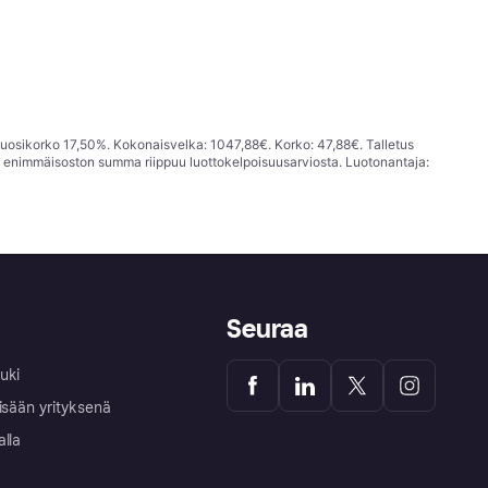
vuosikorko 17,50%. Kokonaisvelka: 1047,88€. Korko: 47,88€. Talletus
; enimmäisoston summa riippuu luottokelpoisuusarviosta. Luotonantaja:
Seuraa
uki
isään yrityksenä
alla