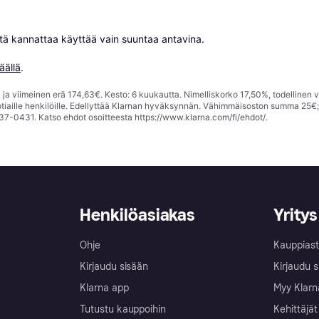
niitä kannattaa käyttää vain suuntaa antavina.

äällä
.
ja viimeinen erä 174,63€. Kesto: 6 kuukautta. Nimelliskorko 17,50%, todellinen 
tiaille henkilöille. Edellyttää Klarnan hyväksynnän. Vähimmäisoston summa 25€
37-0431. Katso ehdot osoitteesta
https://www.klarna.com/fi/ehdot/
.
Henkilöasiakas
Yritys
Ohje
Kauppiast
Kirjaudu sisään
Kirjaudu s
Klarna app
Myy Klarn
Tutustu kauppoihin
Kehittäjät