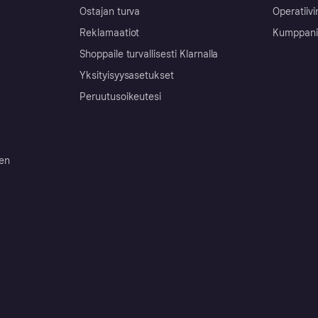
Ostajan turva
Operatiivi
Reklamaatiot
Kumppanit 
Shoppaile turvallisesti Klarnalla
Yksityisyysasetukset
Peruutusoikeutesi
ten