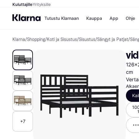
Kuluttajille
Yrityksille
Tutustu Klarnaan
Kauppa
App
Ohje
Klarna
/
Shopping
/
Koti ja Sisustus
/
Sisustus
/
Sängyt ja Patjat
/
Säng
Kaupat
Ma
Booking.
Mak
vi
Gigantti
Mak
H&M
Mak
126x2
Peten Koi
kul
Wolt
Mak
cm
Rah
Verta
Mob
Alkae
Kai
Kauppahakem
10
+7