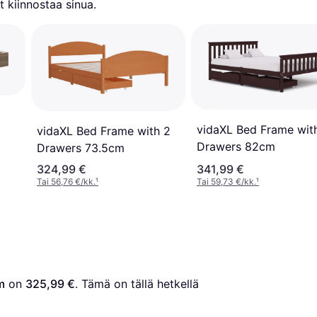
 kiinnostaa sinua.
vidaXL Bed Frame wit
vidaXL Bed Frame with 2
Drawers 82cm
Drawers 73.5cm
324,99 €
341,99 €
Tai 56,76 €/kk.
¹
Tai 59,73 €/kk.
¹
m
 on 
325,99 €
. Tämä on tällä hetkellä 