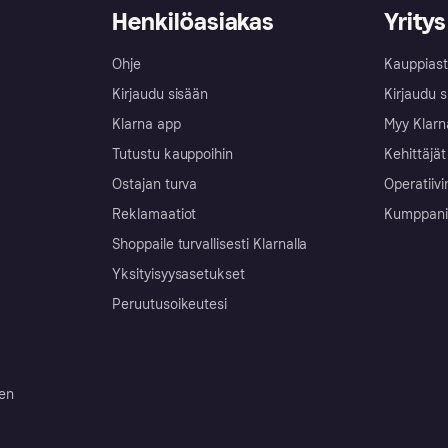
Henkilöasiakas
Yritys
Ohje
Kauppiast
Kirjaudu sisään
Kirjaudu s
Klarna app
Myy Klarn
Tutustu kauppoihin
Kehittäjät
Ostajan turva
Operatiivi
Reklamaatiot
Kumppanit 
Shoppaile turvallisesti Klarnalla
Yksityisyysasetukset
Peruutusoikeutesi
ten