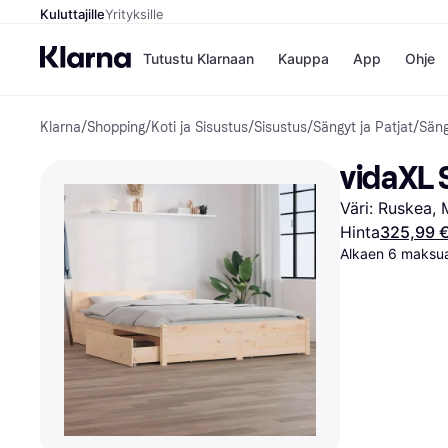
Kuluttajille
Yrityksille
Tutustu Klarnaan
Kauppa
App
Ohje
Klarna
/
Shopping
/
Koti ja Sisustus
/
Sisustus
/
Sängyt ja Patjat
/
Säng
Kaupat
Ma
Booking.
Mak
vidaXL 
Gigantti
Mak
H&M
Mak
Väri: Ruskea, 
Peten Koi
kul
Wolt
Mak
Hinta
325,99 
Rah
Alkaen 6 maksua
Mob
Kauppahakem