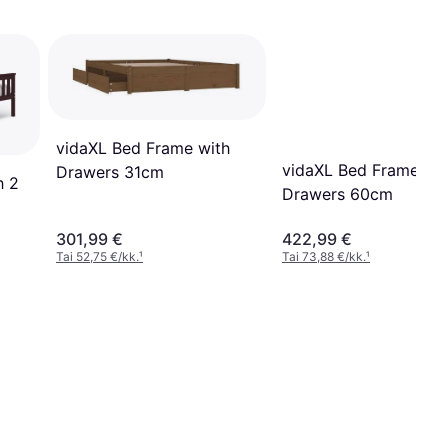
vidaXL Bed Frame with
vidaXL Bed Frame wit
Drawers 31cm
h 2
Drawers 60cm
301,99 €
422,99 €
Tai 52,75 €/kk.
¹
Tai 73,88 €/kk.
¹