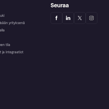
Seuraa
uki
isään yrityksenä
alla
nen tila
ja integraatiot