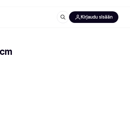
Kirjaudu sisään
totarvikkeet
rna?
 cm
 kategoriat