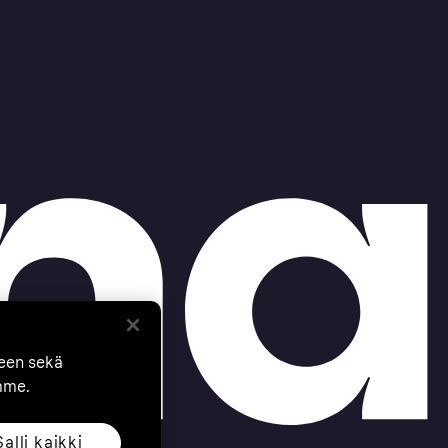
seen sekä
mme.
Salli kaikki