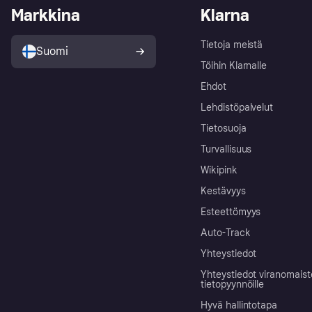
Markkina
Klarna
Tietoja meistä
Suomi
Töihin Klarnalle
Ehdot
Lehdistöpalvelut
Tietosuoja
Turvallisuus
Wikipink
Kestävyys
Esteettömyys
Auto-Track
Yhteystiedot
Yhteystiedot viranomais
tietopyynnöille
Hyvä hallintotapa