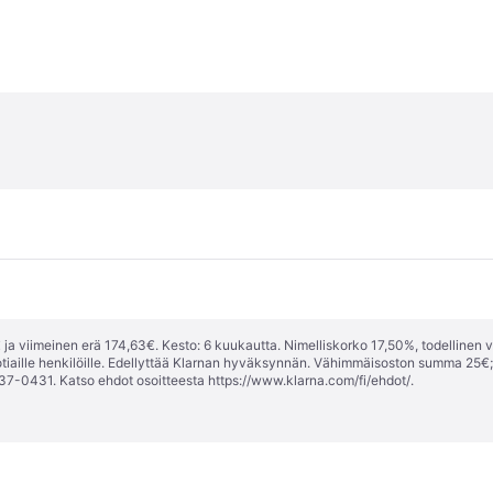
ja viimeinen erä 174,63€. Kesto: 6 kuukautta. Nimelliskorko 17,50%, todellinen 
tiaille henkilöille. Edellyttää Klarnan hyväksynnän. Vähimmäisoston summa 25€
37-0431. Katso ehdot osoitteesta
https://www.klarna.com/fi/ehdot/
.