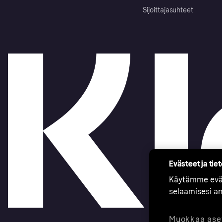
Sijoittajasuhteet
Evästeet ja tie
Käytämme eväs
selaamisesi a
Muokkaa ase