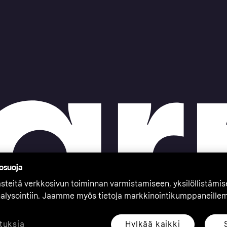
tosuoja
teitä verkkosivun toiminnan varmistamiseen, yksilöllistämi
nalysointiin. Jaamme myös tietoja markkinointikumppaneille
Hylkää kaikki
tuksia