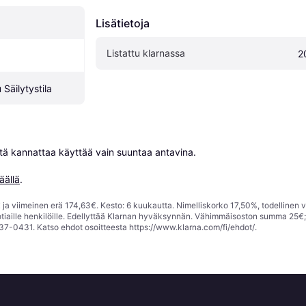
Lisätietoja
Listattu klarnassa
2
Säilytystila
niitä kannattaa käyttää vain suuntaa antavina.

äällä
.
ja viimeinen erä 174,63€. Kesto: 6 kuukautta. Nimelliskorko 17,50%, todellinen 
tiaille henkilöille. Edellyttää Klarnan hyväksynnän. Vähimmäisoston summa 25€
37-0431. Katso ehdot osoitteesta
https://www.klarna.com/fi/ehdot/
.