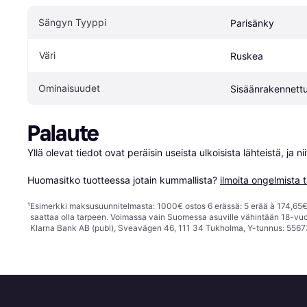
Sängyn Tyyppi
Parisänky
Väri
Ruskea
Ominaisuudet
Sisäänrakennettu 
Palaute
Yllä olevat tiedot ovat peräisin useista ulkoisista lähteistä, ja 
Huomasitko tuotteessa jotain kummallista? 
ilmoita ongelmista t
¹
Esimerkki maksusuunnitelmasta: 1000€ ostos 6 erässä: 5 erää à 174,65€ 
saattaa olla tarpeen. Voimassa vain Suomessa asuville vähintään 18-vuo
Klarna Bank AB (publ), Sveavägen 46, 111 34 Tukholma, Y-tunnus: 5567