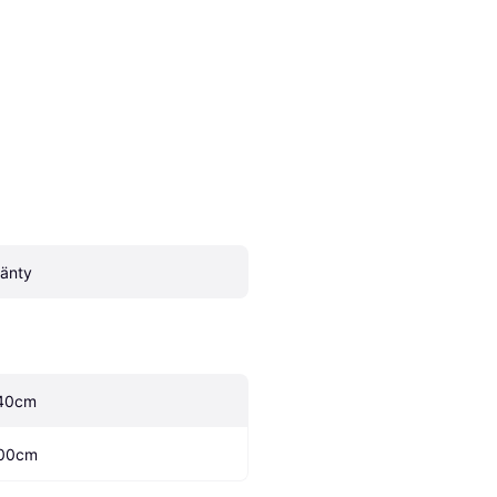
änty
40cm
00cm