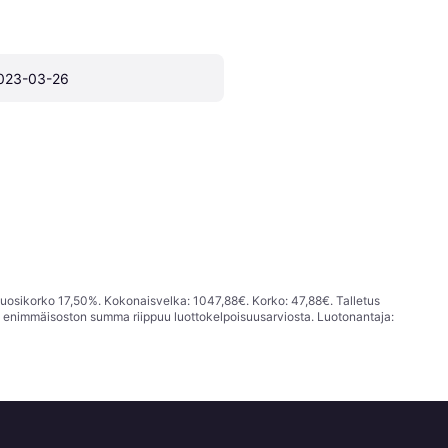
023-03-26
vuosikorko 17,50%. Kokonaisvelka: 1047,88€. Korko: 47,88€. Talletus
; enimmäisoston summa riippuu luottokelpoisuusarviosta. Luotonantaja: