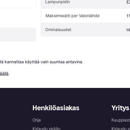
Lampunpidin
E
Maksimiwatti per Valonlähde
1
Ominaisuudet
H
niitä kannattaa käyttää vain suuntaa antavina.

äällä
.
Henkilöasiakas
Yritys
Ohje
Kauppiast
Kirjaudu sisään
Kirjaudu s