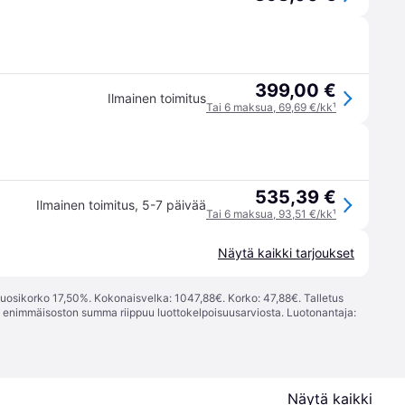
399,00 €
Ilmainen toimitus
Tai 6 maksua, 69,69 €/kk
¹
535,39 €
Ilmainen toimitus
,
5-7 päivää
Tai 6 maksua, 93,51 €/kk
¹
Näytä kaikki tarjoukset
vuosikorko 17,50%. Kokonaisvelka: 1047,88€. Korko: 47,88€. Talletus
; enimmäisoston summa riippuu luottokelpoisuusarviosta. Luotonantaja:
Näytä kaikki