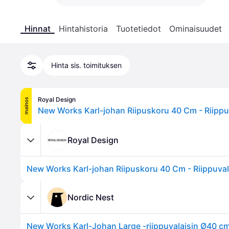
Hinnat
Hintahistoria
Tuotetiedot
Ominaisuudet
Hinta sis. toimituksen
Royal Design
mainos
Royal Design
Nordic Nest