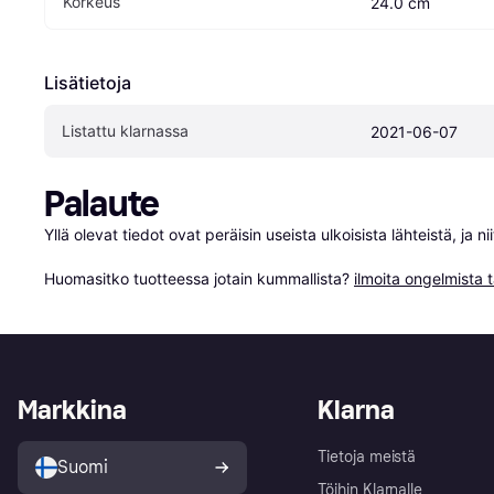
Korkeus
24.0 cm
Lisätietoja
Listattu klarnassa
2021-06-07
Palaute
Yllä olevat tiedot ovat peräisin useista ulkoisista lähteistä, ja 
Huomasitko tuotteessa jotain kummallista? 
ilmoita ongelmista t
Markkina
Klarna
Tietoja meistä
Suomi
Töihin Klarnalle