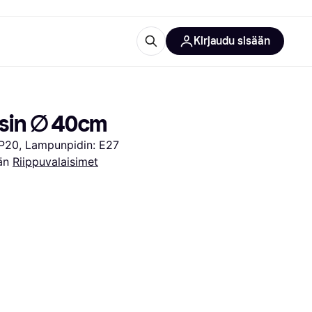
Kirjaudu sisään
totarvikkeet
rna?
isin ∅ 40cm
IP20, Lampunpidin: E27
än 
Riippuvalaisimet
 kategoriat