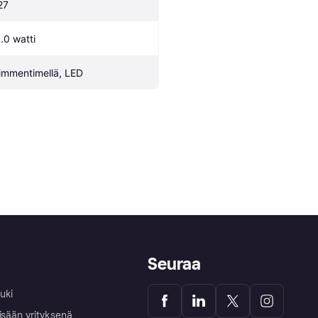
27
1.0 watti
immentimellä, LED
Seuraa
uki
isään yrityksenä