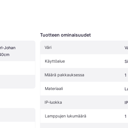
Tuotteen ominaisuudet
Väri
l-Johan 
V
 40cm
Käyttöalue
S
Määrä pakkauksessa
1
Materiaali
L
IP-luokka
I
Lamppujen lukumäärä
1