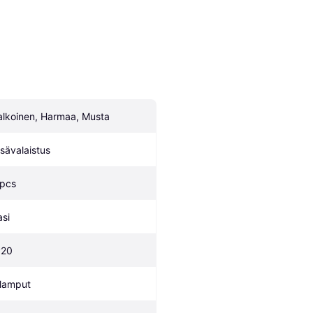
alkoinen, Harmaa, Musta
isävalaistus
 pcs
asi
P20
 lamput