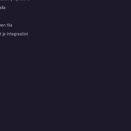
alla
nen tila
ja integraatiot