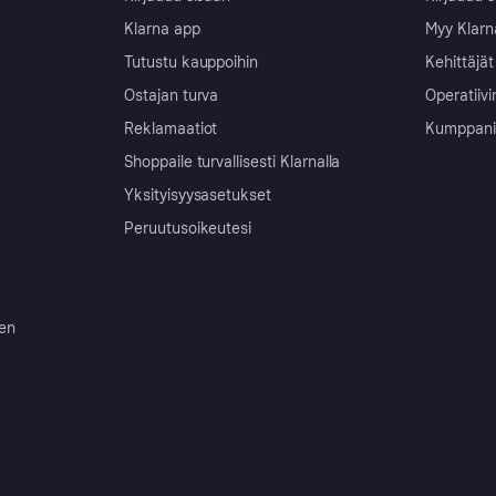
Klarna app
Myy Klarn
Tutustu kauppoihin
Kehittäjät
Ostajan turva
Operatiivi
Reklamaatiot
Kumppanit 
Shoppaile turvallisesti Klarnalla
Yksityisyysasetukset
Peruutusoikeutesi
ten