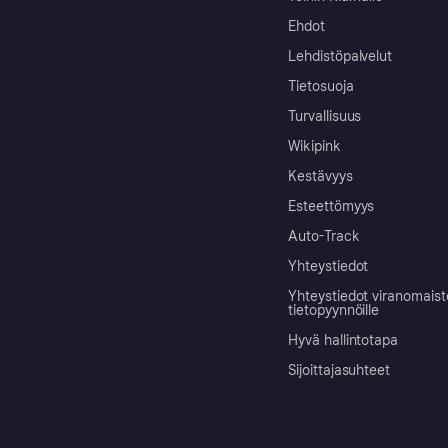
Ehdot
Lehdistöpalvelut
Tietosuoja
Turvallisuus
Wikipink
Kestävyys
Esteettömyys
Auto-Track
Yhteystiedot
Yhteystiedot viranomais
tietopyynnöille
Hyvä hallintotapa
Sijoittajasuhteet