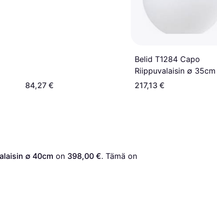
Belid T1284 Capo
Riippuvalaisin ∅ 35cm
84,27 €
217,13 €
laisin ∅ 40cm
 on 
398,00 €
. Tämä on 