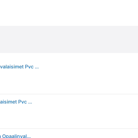
New Works Karl-johan Riipuskoru 40 Cm - Riippuvalaisimet Pvc Valkoinen - 20340
New Works Karl-johan Riipuskoru 40 Cm - Riippuvalaisimet Pvc Valkoinen - 20340
New Works Karl-Johan Large -riippuvalaisin Ø40 cm Opaalinvalkoinen