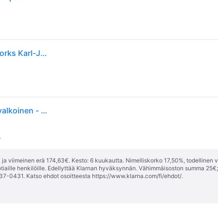
Karl-Johan Riippuvalaisin Ø400 Opal Glass - New Works Karl-Johan Large - Olohuone - Design - Lasi - Yksilamppuinen
New Works Karl-Johan Suuri riippuvalaisin, 40 cm, valkoinen - opaalinvalkoinen
.
ja viimeinen erä 174,63€. Kesto: 6 kuukautta. Nimelliskorko 17,50%, todellinen 
tiaille henkilöille. Edellyttää Klarnan hyväksynnän. Vähimmäisoston summa 25€
37-0431. Katso ehdot osoitteesta
https://www.klarna.com/fi/ehdot/
.