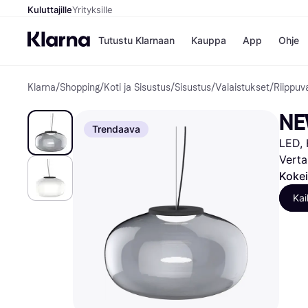
Kuluttajille
Yrityksille
Tutustu Klarnaan
Kauppa
App
Ohje
Klarna
/
Shopping
/
Koti ja Sisustus
/
Sisustus
/
Valaistukset
/
Riippuv
Kaupat
Ma
Booking.
Mak
NE
Gigantti
Mak
Trendaava
H&M
Mak
LED, 
Peten Koi
kul
Wolt
Mak
Verta
Rah
Kokei
Mob
Kai
Kauppahakem