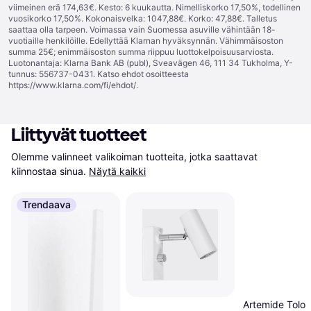
viimeinen erä 174,63€. Kesto: 6 kuukautta. Nimelliskorko 17,50%, todellinen
vuosikorko 17,50%. Kokonaisvelka: 1047,88€. Korko: 47,88€. Talletus
saattaa olla tarpeen. Voimassa vain Suomessa asuville vähintään 18-
vuotiaille henkilöille. Edellyttää Klarnan hyväksynnän. Vähimmäisoston
summa 25€; enimmäisoston summa riippuu luottokelpoisuusarviosta.
Luotonantaja: Klarna Bank AB (publ), Sveavägen 46, 111 34 Tukholma, Y-
tunnus: 556737-0431. Katso ehdot osoitteesta
https://www.klarna.com/fi/ehdot/
.
Liittyvät tuotteet
Olemme valinneet valikoiman tuotteita, jotka saattavat 
kiinnostaa sinua.
Näytä kaikki
Trendaava
Artemide Tolo