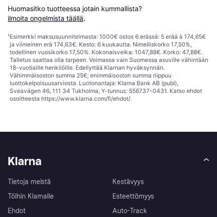
Huomasitko tuotteessa jotain kummallista? 
ilmoita ongelmista täällä
.
¹
Esimerkki maksusuunnitelmasta: 1000€ ostos 6 erässä: 5 erää à 174,65€
ja viimeinen erä 174,63€. Kesto: 6 kuukautta. Nimelliskorko 17,50%,
todellinen vuosikorko 17,50%. Kokonaisvelka: 1047,88€. Korko: 47,88€.
Talletus saattaa olla tarpeen. Voimassa vain Suomessa asuville vähintään
18-vuotiaille henkilöille. Edellyttää Klarnan hyväksynnän.
Vähimmäisoston summa 25€; enimmäisoston summa riippuu
luottokelpoisuusarviosta. Luotonantaja: Klarna Bank AB (publ),
Sveavägen 46, 111 34 Tukholma, Y-tunnus: 556737-0431. Katso ehdot
osoitteesta
https://www.klarna.com/fi/ehdot/
.
Klarna
Tietoja meistä
Kestävyys
Töihin Klarnalle
Esteettömyys
Ehdot
Auto-Track