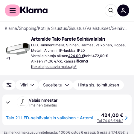
Kuluttajille
Yrityksille
Klarna
/
Shopping
/
Koti ja Sisustus
/
Sisustus
/
Valaistukset
/
Seinävalaisimet
Artemide Talo Parete Seinävalaisin
LED, Himmentimellä, Sininen, Harmaa, Valkoinen, Hopea, 
Metalli, Alumiini, IP-luokka: IP20
Vertaile hintoja alkaen
424,00 €
kohti
472,00 €
+
1
Alkaen 74,06 €/kk. kanssa
Kokeile joustavia maksuja*
Väri
Suositeltu
Hinta sis. toimituksen
Valaisinmestari
Ilmainen toimitus
424,00 €
Talo 21 LED-seinävalaisin valkoinen - Artemide - Eteinen / käytävä - Alumiini
Tai 74,06 €/kk.
¹
¹
Esimerkki maksusuunnitelmasta: 1000€ ostos 6 erässä: 5 erää à 174,65€ ja