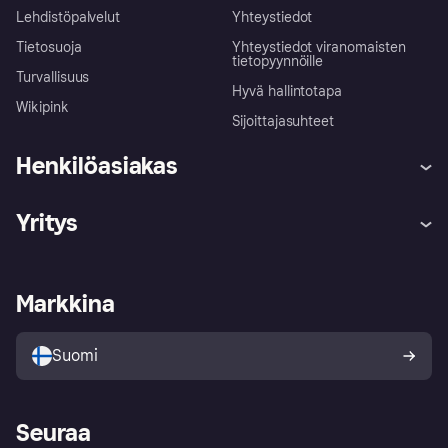
Lehdistöpalvelut
Yhteystiedot
Tietosuoja
Yhteystiedot viranomaisten
tietopyynnöille
Turvallisuus
Hyvä hallintotapa
Wikipink
Sijoittajasuhteet
Henkilöasiakas
Ohje
Reklamaatiot
Yritys
Kirjaudu sisään
Shoppaile turvallisesti Klarnalla
Kauppiastuki
Kehittäjät
Klarna app
Yksityisyysasetukset
Kirjaudu sisään yrityksenä
Operatiivinen tila
Markkina
Tutustu kauppoihin
Peruutusoikeutesi
Myy Klarnalla
Kumppanit ja integraatiot
Ostajan turva
Suomi
Seuraa