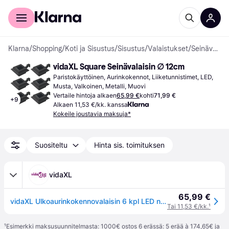
Kuluttajille
Yrityksille
Klarna
/
Shopping
/
Koti ja Sisustus
/
Sisustus
/
Valaistukset
/
Seinävalaisimet
vidaXL Square Seinävalaisin ∅ 12cm
Paristokäyttöinen, Aurinkokennot, Liiketunnistimet, LED, 
Musta, Valkoinen, Metalli, Muovi
Vertaile hintoja alkaen
65,99 €
kohti
71,99 €
+
9
Alkaen 11,53 €/kk. kanssa
Kokeile joustavia maksuja*
Suositeltu
Hinta sis. toimituksen
vidaXL
65,99 €
vidaXL Ulkoaurinkokennovalaisin 6 kpl LED neliö 12cm valkoinen
Tai 11,53 €/kk.
¹
¹
Esimerkki maksusuunnitelmasta: 1000€ ostos 6 erässä: 5 erää à 174,65€ ja