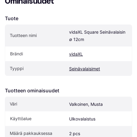
Ominaisuudet
Tuote
vidaXL Square Seinävalaisin 
Tuotteen nimi
∅ 12cm
Brändi
vidaXL
Tyyppi
Seinävalaisimet
Tuotteen ominaisuudet
Väri
Valkoinen, Musta
Käyttöalue
Ulkovalaistus
Määrä pakkauksessa
2 pcs