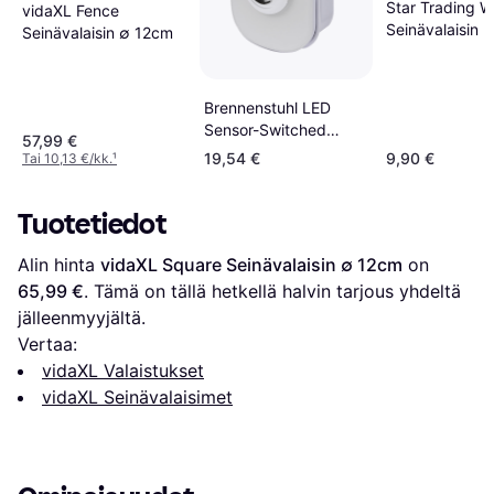
Star Trading W
vidaXL Fence
Seinävalaisin
Seinävalaisin ∅ 12cm
Brennenstuhl LED
Sensor-Switched
57,99 €
Security SSL 40 A
19,54 €
9,90 €
Tai 10,13 €/kk.
¹
Seinävalaisin
Tuotetiedot
Alin hinta 
vidaXL Square Seinävalaisin ∅ 12cm
 on 
65,99 €
. Tämä on tällä hetkellä halvin tarjous yhdeltä 
jälleenmyyjältä.
Vertaa:
vidaXL Valaistukset
vidaXL Seinävalaisimet