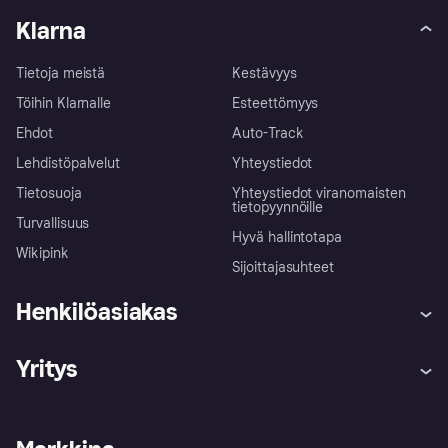
Klarna
Tietoja meistä
Kestävyys
Töihin Klarnalle
Esteettömyys
Ehdot
Auto-Track
Lehdistöpalvelut
Yhteystiedot
Tietosuoja
Yhteystiedot viranomaisten
tietopyynnöille
Turvallisuus
Hyvä hallintotapa
Wikipink
Sijoittajasuhteet
Henkilöasiakas
Ohje
Reklamaatiot
Yritys
Kirjaudu sisään
Shoppaile turvallisesti Klarnalla
Kauppiastuki
Kehittäjät
Klarna app
Yksityisyysasetukset
Kirjaudu sisään yrityksenä
Operatiivinen tila
Tutustu kauppoihin
Peruutusoikeutesi