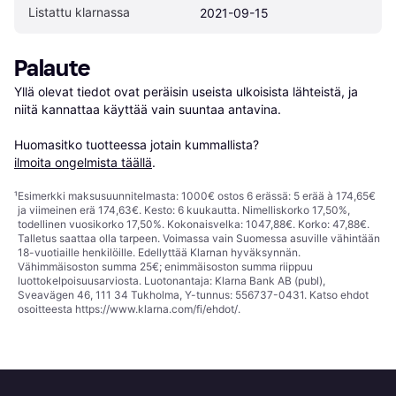
Listattu klarnassa
2021-09-15
Palaute
Yllä olevat tiedot ovat peräisin useista ulkoisista lähteistä, ja 
niitä kannattaa käyttää vain suuntaa antavina.

Huomasitko tuotteessa jotain kummallista? 
ilmoita ongelmista täällä
.
¹
Esimerkki maksusuunnitelmasta: 1000€ ostos 6 erässä: 5 erää à 174,65€
ja viimeinen erä 174,63€. Kesto: 6 kuukautta. Nimelliskorko 17,50%,
todellinen vuosikorko 17,50%. Kokonaisvelka: 1047,88€. Korko: 47,88€.
Talletus saattaa olla tarpeen. Voimassa vain Suomessa asuville vähintään
18-vuotiaille henkilöille. Edellyttää Klarnan hyväksynnän.
Vähimmäisoston summa 25€; enimmäisoston summa riippuu
luottokelpoisuusarviosta. Luotonantaja: Klarna Bank AB (publ),
Sveavägen 46, 111 34 Tukholma, Y-tunnus: 556737-0431. Katso ehdot
osoitteesta
https://www.klarna.com/fi/ehdot/
.