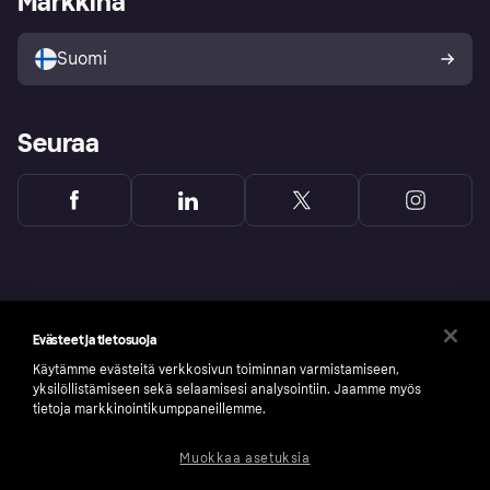
Markkina
Myy Klarnalla
Kumppanit ja integraatiot
Ostajan turva
Suomi
Seuraa
Evästeet ja tietosuoja
Käytämme evästeitä verkkosivun toiminnan varmistamiseen,
yksilöllistämiseen sekä selaamisesi analysointiin. Jaamme myös
tietoja markkinointikumppaneillemme.
Muokkaa asetuksia
Copyright © 2005-2026 Klarna Bank AB (publ). Headquarters: Stockholm, Sweden. All