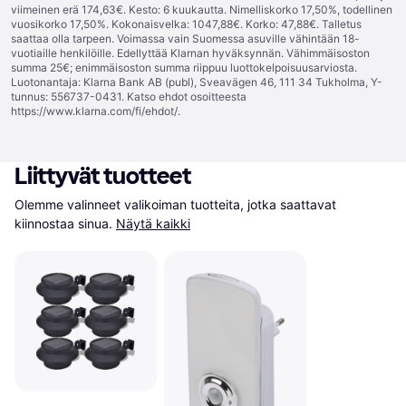
viimeinen erä 174,63€. Kesto: 6 kuukautta. Nimelliskorko 17,50%, todellinen
vuosikorko 17,50%. Kokonaisvelka: 1047,88€. Korko: 47,88€. Talletus
saattaa olla tarpeen. Voimassa vain Suomessa asuville vähintään 18-
vuotiaille henkilöille. Edellyttää Klarnan hyväksynnän. Vähimmäisoston
summa 25€; enimmäisoston summa riippuu luottokelpoisuusarviosta.
Luotonantaja: Klarna Bank AB (publ), Sveavägen 46, 111 34 Tukholma, Y-
tunnus: 556737-0431. Katso ehdot osoitteesta
https://www.klarna.com/fi/ehdot/
.
Liittyvät tuotteet
Olemme valinneet valikoiman tuotteita, jotka saattavat 
kiinnostaa sinua.
Näytä kaikki