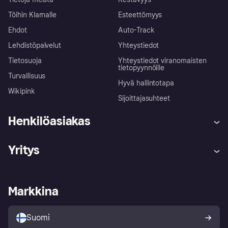
Töihin Klarnalle
Esteettömyys
Ehdot
Auto-Track
Lehdistöpalvelut
Yhteystiedot
Tietosuoja
Yhteystiedot viranomaisten
tietopyynnöille
Turvallisuus
Hyvä hallintotapa
Wikipink
Sijoittajasuhteet
Henkilöasiakas
Ohje
Reklamaatiot
Yritys
Kirjaudu sisään
Shoppaile turvallisesti Klarnalla
Kauppiastuki
Kehittäjät
Klarna app
Yksityisyysasetukset
Kirjaudu sisään yrityksenä
Operatiivinen tila
Markkina
Tutustu kauppoihin
Peruutusoikeutesi
Myy Klarnalla
Kumppanit ja integraatiot
Ostajan turva
Suomi