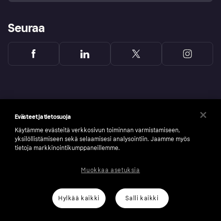
Seuraa
Evästeet ja tietosuoja
Käytämme evästeitä verkkosivun toiminnan varmistamiseen,
yksilöllistämiseen sekä selaamisesi analysointiin. Jaamme myös
tietoja markkinointikumppaneillemme.
Muokkaa asetuksia
Copyright © 2005-2026 Klarna Bank AB (publ). Headquarters: Stockholm, Sweden. All
rights reserved. Klarna Bank AB (publ). Sveavägen 46, 111 34 Stockholm. Organization
number: 556737-0431
Hylkää kaikki
Salli kaikki
Klarnan evästeseloste
Klarna.com