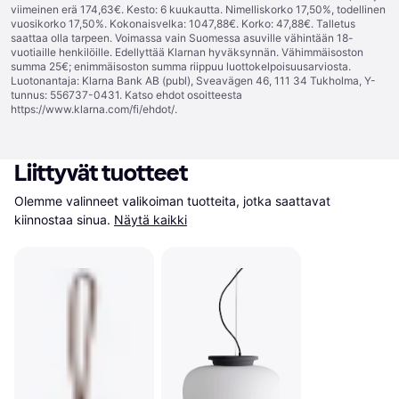
viimeinen erä 174,63€. Kesto: 6 kuukautta. Nimelliskorko 17,50%, todellinen
vuosikorko 17,50%. Kokonaisvelka: 1047,88€. Korko: 47,88€. Talletus
saattaa olla tarpeen. Voimassa vain Suomessa asuville vähintään 18-
vuotiaille henkilöille. Edellyttää Klarnan hyväksynnän. Vähimmäisoston
summa 25€; enimmäisoston summa riippuu luottokelpoisuusarviosta.
Luotonantaja: Klarna Bank AB (publ), Sveavägen 46, 111 34 Tukholma, Y-
tunnus: 556737-0431. Katso ehdot osoitteesta
https://www.klarna.com/fi/ehdot/
.
Liittyvät tuotteet
Olemme valinneet valikoiman tuotteita, jotka saattavat 
kiinnostaa sinua.
Näytä kaikki