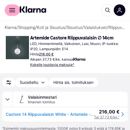
Kuluttajille
Yrityksille
Klarna
/
Shopping
/
Koti ja Sisustus
/
Sisustus
/
Valaistukset
/
Riippuvalaisimet
Artemide Castore Riippuvalaisin ∅ 14cm
LED, Himmentimellä, Valkoinen, Lasi, Muovi, IP-luokka: 
IP20, Lampunpidin: E14
Hinta
216,00 €
Alkaen 37,73 €/kk. kanssa
Kokeile joustavia maksuja*
Suositeltu
Hinta sis. toimituksen
Valaisinmestari
Ilmainen toimitus
216,00 €
Castore 14 Riippuvalaisin White - Artemide - Olohuone - Design - Lasi - Pallo
Tai 37,73 €/kk.
¹
¹
Esimerkki maksusuunnitelmasta: 1000€ ostos 6 erässä: 5 erää à 174,65€ ja