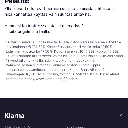
Palaute
Yllä olevat tiedot ovat peräisin useista ulkoisista lähteistä, ja 
niitä kannattaa käyttää vain suuntaa antavina.

Huomasitko tuotteessa jotain kummallista? 
ilmoita ongelmista täällä
.
¹
Esimerkki maksusuunnitelmasta: 1000€ ostos 6 erässä: 5 erää à 174,65€
ja viimeinen erä 174,63€. Kesto: 6 kuukautta. Nimelliskorko 17,50%,
todellinen vuosikorko 17,50%. Kokonaisvelka: 1047,88€. Korko: 47,88€.
Talletus saattaa olla tarpeen. Voimassa vain Suomessa asuville vähintään
18-vuotiaille henkilöille. Edellyttää Klarnan hyväksynnän.
Vähimmäisoston summa 25€; enimmäisoston summa riippuu
luottokelpoisuusarviosta. Luotonantaja: Klarna Bank AB (publ),
Sveavägen 46, 111 34 Tukholma, Y-tunnus: 556737-0431. Katso ehdot
osoitteesta
https://www.klarna.com/fi/ehdot/
.
Klarna
Tietoja meistä
Kestävyys