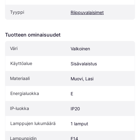
Tyyppi
Riippuvalaisimet
Tuotteen ominaisuudet
Väri
Valkoinen
Käyttöalue
Sisävalaistus
Materiaali
Muovi, Lasi
Energialuokka
E
IP-luokka
IP20
Lamppujen lukumäärä
1 lamput
Lampunpidin
E14